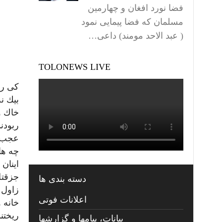
فضا نورد افغان و چهارمین
مسلمان که فضا پیمایی نمود
( عبد الاحد مومند) داعی…
TOLONEWS LIVE
كى را
بيك ن
خاك و
ربودن
عجب ر
چه ها 
اينان
جزقتل
دسته بندی ها
زاول 
اعلانات فوتی
خانه 
ريختند
بیانات، پیامها و گزارشها