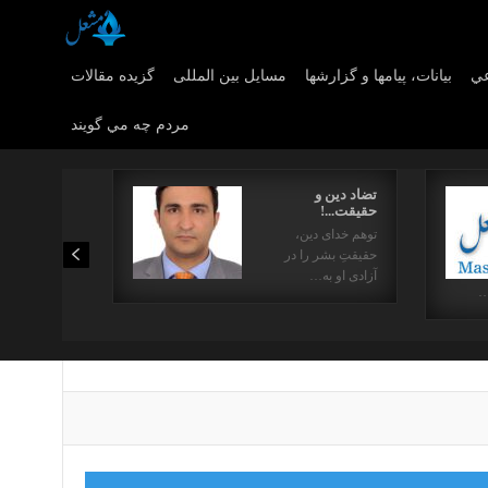
عي
بیانات، پیامها و گزارشها
مسایل بین المللی
گزیده مقالات
مردم چه مي گويند
تضاد دین و
حقیقت...!
توهم خدای دین،
حقیقتِ بشر را در
آزادی او به…
…