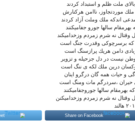
بالاى ملت ظلم و استبداد كردند
ملك موردتجاوز، ناامن هركنارش
دعى اندكه ملك وملت آزاد كردند
ه بهرمقام سالها جورو جفاميكنند
 وقتال نه شرم زمردم وزخداميكند
كه برسرچوكى وقدرت جنگ است
بادى دامن هريك پرازسنگ است
ن نيست در دل جزحيله و تزوير
سان درين ملك لكه ى ننگ است
گى و حيات همه گان درگرو اينان
حيران ،سردرگم مات ومنگ است
كه بهرمقام سالها جوروجفاميكنند
 وقتال نه شرم زمردم وزخداميكنن
٢ هالند
et
Share on Facebook