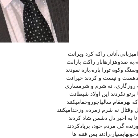
ميزبانى،آنانى راكه كرد ويرانت
ه،به صدوهزارهابار راكت بارانت
سنگ وكوه تورا پاره،پاره نمودند
دهست و نيست و كردند حيرانت
وزگارى، نه شرم و شرمسارى
برتو نكردند اين اولاد شيطانت
 كه بهرمقام سالهاجوروجفاميكنند
 وقتال نه شرم زمردم وزخداميكنند
تا به اخير دل دشمن شاد كردند
وزنده گى مردم خود، بربادكردند
خونهابسيار،زادند بس فتنه ها