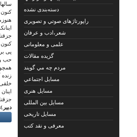
سالها
دسته‌بندی نشده
كنون 
هنوزم
راپورتاژهای صوتي و تصويری
اينانك
شعر،ادب و عرفان
جزقتل
كنون 
علمی و معلوماتی
پى بر
گزیده مقالات
حب وط
همچوك
مردم چه مي گويند
زنده 
مسايل اجتماعي
خلقى 
مسايل هنری
اينان 
جزقتل
مسایل بین المللی
دبير
٠١٤
مسایل تاریخی
معرفی و نقد کتب