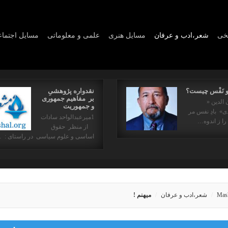
یخی
شعر،ادب و عرفان
مسايل هنری
علمی و معلوماتی
مسايل اجتما
و نَفْس چیست؟
نقدواره پژوهشیِ
بر مفاهیم جمهوری
 الدین «
و جمهوریت
» بادِ نفس مر
1میرعبدالواحد سادات
را ز اندوه…
از منظر حقوق
اساسی و علوم سیاسی در راستای : 
Mas
شعر،ادب و عرفان
ميهنم !