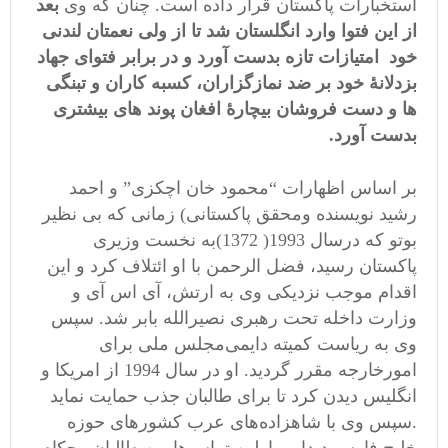
استخبارات پاکستان قرار داده است. چنان که وی
بعد
از این فتوا وارد انگلستان شد تا از ولی نعمتان لندنی
خود امتیازات تازه بدست آورد و در برابر فتوای جهاد
بزدلانۀ خود بر ضد نمازگزاران، کسبه کاران و تبنگی
ها و دست فروشان بیچارۀ افغان پوند های بیشتری
بدست آورد.
بر اساس اظهارات “محمود خان اچکزی” و احمد
رشید نویسنده ومحقق پاکستانی) زمانی که بی نظیر
بوتو که درسال 1993( 1372)به نخست وزیری
پاکستان رسید، فضل الرحمن با او ائتلاف کرد و این
اقدام موجب نزدیکی وی به ارتش، آی اس آی و
وزارت داخله تحت رهبری نصیرالله بابر شد. سپس
وی به ریاست کمیته دایمی‌مجلس ملی برای
امورخارجه مقرر گردید. او در سال 1994 از امریکا و
انگلیس دیدن کرد تا برای طالبان جذب حمایت نماید
.سپس وی با شاهزاده‌های عرب کشورهای حوزه