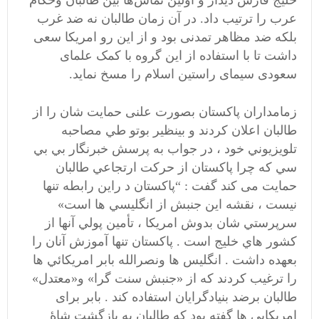
خلیج فارس دیدار و اولین تماس‌ها بین طالبان وحکام
عرب را ترتیب داد. در آن زمان طالبان نه ضد غرب
بلکه ضد مظاهر تمدنی بود و از این رو امریکا سعی
داشت تا با استفاده از این گروه با کمک علمای
سعودی سیمای راستین اسلام را مسخ نماید.
زمامداران پاکستان بصورت علنی حمایت شان را از
طالبان اعلان کردند و بينظير بوتو طي مصاحبه
تلويزيوني خود ، در جواب به پرسش خبرنگار بي بي
سي که چرا پاکستان از حرکت ارتجاعي طالبان
حمايت می کند گفت : “پاکستان د راين رابطه تنها
نيست ، نقشه اين جنبش از انگليسي ها است»
سرپرستي شان بدوش امريکا ، تأمين پولي آنها از
کشور هاي خليج است . پاکستان تنها آموزش آنان را
بعهده داشت . انگليس ها ونصرالله بابر امريکائي ها
را ترغیب کردند که از «جنبش سنت گرا» و«معتدل»
طالبان برضد بنيادگرايان استفاده کند . بابر برای
امریکایی ها گفته بود که طالبان به بازگشت شاۀ