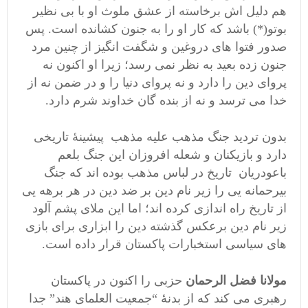
هم دلیل اش برخاسته از عشق ملوث او با بی نظیر
بوتو(*) باشد که کار او را به جنون کشانده است. پس
صدور فتوا های دروغین و شگفت انگیز از چنین مرد
جنون زده بعید به نظر نمی رسد؛ زیرا او اکنون نه
پروای دین را دارد و نه پروای دنیا را و در ضمن نه از
خدا می ترسد و نه از بنده گان خداوند شرم دارد.
بدون تردید جنگ مذهب علیه مذهب پیشینۀ تاریخی
دارد و بازیکنان و شعله افروزان این جنگ بلعم
باعودریان تاریخ در لباس مذهب بوده اند که جنگ
بیرحمانه یی را زیر نام دین بر ضد دین در هر برهه یی
از تاریخ راه اندازی کرده اند؛ اما این ملای پشم آلود
زیر نام دین برعکس گذشته دین را ابزاری برای بازی
های سیاسی استخبارات پاکستان قرار داده است.
مولانا فضل الرحمان
حزبی را اکنون در پاکستان
رهبری می کند که از بدنۀ “جمعیت العلمای هند” جدا