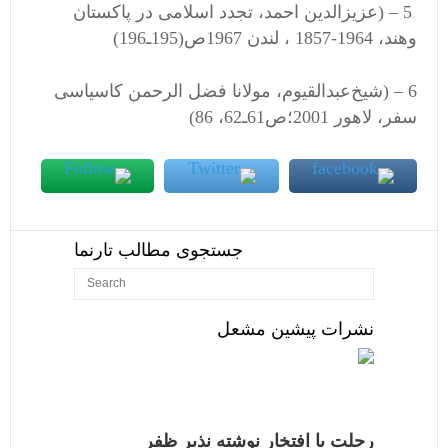
5 – (عزیزالدین‌ احمد، تجدد اسلامی در پاکستان
وهند، 1964-1857 ، لندن 1967ص(‌195ـ196)
6 – (شیخ‌عبدالقیوم‌، مولانا فضل ‌الرحمن‌ كاسیاسی
سفر، لاهور 2001؛ص‌61ـ62، 86)
جستجوی مطالب تارنما
نشرات پیشین مشعل
رحلت با افتخار نوشته نذیر ظفر