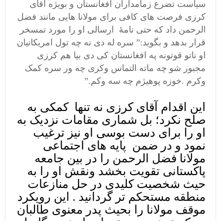
سیاست تضرع زمامداران افغانستان و بویژه آقای
کرزی فرصت های کافی برای مولانا هایی مانند فضل
الرحمن داد که حتی نامۀ ارسالی او را مورد تمسخر
قرار بدهد و بگوید:” سره له دی نه چه تول امریکانیان
او ناتو قوتونه په افغانستان کی دی بیا هم کرزی
مجبور شو چه ماته التماس وکری چه ور سره کمک
وکرم .خوزه پوهیژم چه سه وکم.”
این اقدام آقای کرزی نه تنها کمکی به
صلح نکرد؛ بل شماری مقامات نزدیک به
او را برای دست بوسی او نیز ترغیب
نمود و در ضمن پایه های اجتماعی
مولانا فضل الرحمن را در بین جامعه
پاکستانی تقویت بخشد ونقش او را به
حیث شخصیت کلیدی در حل منازعات
منطقه مستحکم تر گردانید . این رویکرد
موقف مولانا را بحیث پدر معنوی طالبان