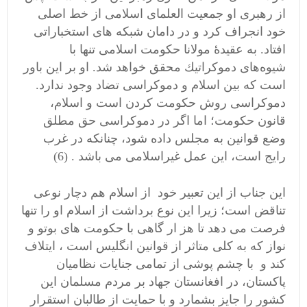
از رهبری او جمعیت العلمای اسلامی از خط اصلی
خود انجراف کرد و در دامان شبکه های استخباراتی
افتاد. به‌ عقیدۀ مولانا حكومت‌ اسلامی تنها با
شیوه‌های دموكراتیك‌ محقق‌ خواهد شد. او بر این‌ باور
است‌ كه‌ بین‌ اسلام‌ و دموكراسی تضاد وجود ندارد.
دموكراسی روش‌ حكومت‌ كردن‌ است‌ و اسلام‌،
قانون‌ حكومت‌؛ اما اگر در دموكراسی حق‌ مطلق‌
وضع‌ قوانین‌ به‌ مجلس‌ داده‌ شود، چنانكه‌ در غرب‌
رایج‌ است‌، این‌ عمل‌ غیراسلامی می باشد . (6)
این جناب از این تعبیر خود از اسلام هم دچار نوعی
تناقض است؛ زیرا این نوع برداشت از اسلام او را تنها
فرصت می دهد تا هز ار گاهی با حکومت های بوتو و
نواز که به کلی متاثر از قوانین انگلیس است ، ایتلاف
کند و با چشم پوشی از تمامی جنایات نظامیان
پاکستان، در افغانستان جهاد بر مردم مسلمان این
کشور را جایز بشمارد و با حمایت از طالبان استقرار