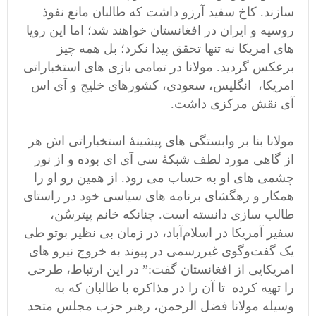
سازند. کاخ سفید آرزو داشت که طالبان مانع نفوذ
روسيه و ايران در افغانستان خواهند شد؛ اما این رویا
های امریکا نه تنها تحقق پیدا نکرد؛ بل همه چیز
برعکس گردید. مولانا در تمامی بازی های استخباراتی
امریکا، انگلیس، سعودی، کشورهای خلیج و آی اس
آی نقش مرکزی داشت.
مولانا بنا بر وابستگی های پیشینۀ استخباراتی اش هر
از گاهی مورد لطف شبکۀ سی آی ای بوده و از نور
چشمی های او به حساب می رود. از همین رو او را
همکار و رهگشای برنامه های سیاسی خود در راستای
طالب سازی دانسته است. چنانکه خانم پیترسُن،
سفیر آمریکا در اسلام‌آباد، در زمان بی نظیر بوتو طی
یک گفت‌وگوی غیررسمی در پیوند به خروج نیرو های
امریکایی از افغانستان گفت:” در این ارتباط، طرحی
را تهیه کرده تا آن را در مذاکره با طالبان که به
وسیله مولانا فضل الرحمن،‌ رهبر حزب مجلس متحد