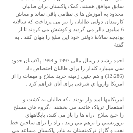
سابق موافق هستند. کمک پاکستان برای طالبان
محدود به آموزش ها ی نظامی باقی نماند و معاش
کارمندان دولتی طالبان را نیز می پرداخت که سالانه
6 ميليون دالر می گردید و کوشش مي کردند تا از
بودیجه سالانۀ دولتی خود اين مبلغ را پنهان کنند . به
گفتۀ
احمد رشيد د رسال مالی 1997 و 1998 پاکستان حدود
سی ميليارد کلدار را برای طالبان اختصاص داد
(12،286) و هم چنین زمينه خريد سلاح و مهمات را از
امريکا واروپا ي شرقی برای آنان فراهم کرد .
امريکایيها اميد وار بودند ،که طالبان به کشت و
استعمال ترياک خاتمه می بخشند ،گروه های مسلح
را خلع سلاح ،راه ها را باز می کنند، پايگاههاي
تروريستي را برهم مي زنند ، راه را برای ساختن خط
نفت و گازاز ترکمنستان به بنادر پاکستان مساعد می