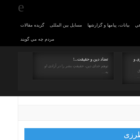
عي
بیانات، پیامها و گزارشها
مسایل بین المللی
گزیده مقالات
مردم چه مي گويند
ی و
تضاد دین و حقیقت...!
توهم خدای دین، حقیقتِ بشر را در آزادی او
ق
به…
…
طرزی