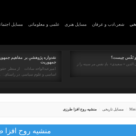
یخی
شعر،ادب و عرفان
مسايل هنری
علمی و معلوماتی
مسايل اجتما
و نَفْس چیست؟
نقدواره پژوهشیِ بر مفاهیم جمهور
جمهوریت
 الدین « سعیدی» بادِ نفس مر سینه را ز
1میرعبدالواحد سادات از منظر حقو
ه…
اساسی و علوم سیاسی در راستای : 
Mas
مسایل تاریخی
منشیه روح افزا طرزی
منشیه روح افزا 