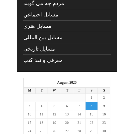
مردم چه مي گويند
مسايل اجتماعي
مسايل هنری
مسایل بین المللی
مسایل تاریخی
معرفی و نقد کتب
August 2026
M
T
W
T
F
S
S
1
2
3
4
5
6
7
8
9
10
11
12
13
14
15
16
17
18
19
20
21
22
23
24
25
26
27
28
29
30