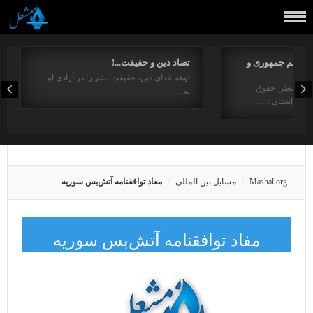
مفاهیم جمهوری و
تضاد دین و حقیقت...!
توهم خدای دین، حقیقتِ بشر را در آزادی او
ت از منظر حقوق
به…
در راستای : …
Mashal.org
مسایل بین المللی
مفاد توافقنامه آتش‌بس سوریه
مفاد توافقنامه آتش‌بس سوریه