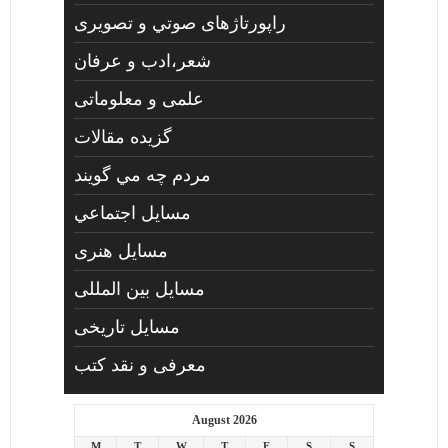
راپورتاژهای صوتي و تصويری
شعر،ادب و عرفان
علمی و معلوماتی
گزیده مقالات
مردم چه مي گويند
مسايل اجتماعي
مسايل هنری
مسایل بین المللی
مسایل تاریخی
معرفی و نقد کتب
August 2026
M
T
W
T
F
S
S