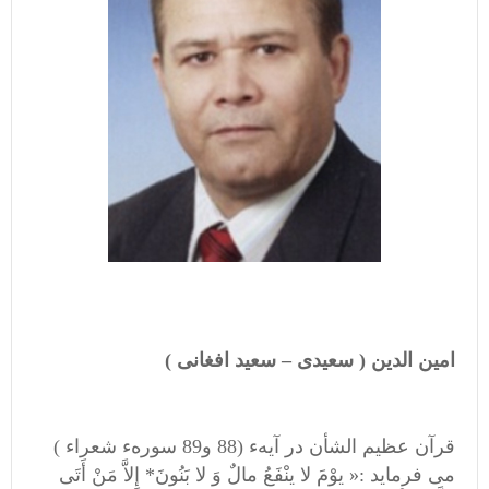
امین الدین ( سعیدی – سعید افغانی )
قرآن عظیم الشأن در آیهء (88 و89 سورهء شعراء )
می فرماید :« یوْمَ لا ینْفَعُ مالٌ وَ لا بَنُونَ* إِلاَّ مَنْ أَتَى