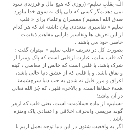
اللَّهَ بِقَلْبٍ سَلیمٍ» (روزى كه هيچ مال و فرزندى سود
نمى‏ دهد،مگر كسى كه دلى پاك به سوى خدا بياورد.
صدق الله العظیم ) مفسران وعلماء برای « قلب
سلیم » تفاسیری متعددی بیان داشته اند که هر کدام
از این تعریف ها وتفاسیر دارایی مفاهیم ذیقیمت
خاصی خود می باشند .
بصورت کل در تعریف «قلب سلیم » میتوان گفت :
که قلب سلیم، عبارت ازقلبی است که پاک ومبرا از
شرک باشد. یا قلبی است که خالص از معاصی ، کینه
و نفاق باشد. و یا قلبی که از عشق دنیا خالی باشد،
اغراق و مرز قایل نه شدن به حب دنیا سرچشمهء
همهء خطاها است. و بالاخره قلبی، که جُز الله تعالی
در آن نباشد!
«سلیم» از ماده «سلامت» است، یعنی قلب که ازهر
گونه مریضی وانحرف اخلاقی و اعتقادی پاک ومنزه
باشد .
اگر به واقعیت شئون در این دنیا توجه بعمل اریم با