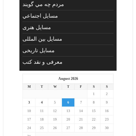
مردم چه مي گويند
مسايل اجتماعي
مسايل هنری
مسایل بین المللی
مسایل تاریخی
معرفی و نقد کتب
August 2026
M
T
W
T
F
S
S
1
2
3
4
5
6
7
8
9
10
11
12
13
14
15
16
17
18
19
20
21
22
23
24
25
26
27
28
29
30