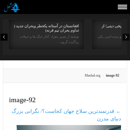
راتاریخی دینی؛ از
افغانستان در آستانه یکخطر وبحران جدید (
تداوم بحران نیم قرنه)
د در دو سده اخیر، یکی
نوشته از بصیر دهزاد آغاز جنگ ها و حملات
پراگنده گروه…
Mashal.org
image-92
image-92
←
قدرتمندترین سلاح جهان کجاست؟/ نگرانی بزرگ
دنیای مدرن