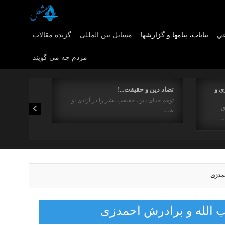
عي
بیانات، پیامها و گزارشها
مسایل بین المللی
گزیده مقالات
مردم چه مي گويند
ی و
تضاد دین و حقیقت...!
توهم خدای دین، حقیقتِ بشر را در آزادی او
ق
به…
…
حمدزی
 الله و برادرش احمدزی