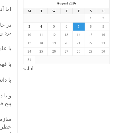
August 2026
اما آ
M
T
W
T
F
S
S
1
2
در حا
3
4
5
6
7
8
9
برد و
10
11
12
13
14
15
16
17
18
19
20
21
22
23
با عل
24
25
26
27
28
29
30
31
با فه
« Jul
با دا
و با 
پنج ف
سازما
خطرها