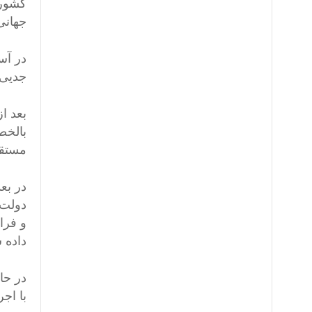
کشوری
جهانی 
در آس
جدیی 
بعد ا
بالخص
مستقی
در بع
دولت 
و فرا
داده 
در حا
با اج