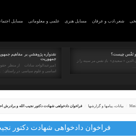
یخی
شعر،ادب و عرفان
مسايل هنری
علمی و معلوماتی
مسايل اجتما
و نَفْس چیست؟
نقدواره پژوهشیِ بر مفاهیم جمهور
جمهوریت
 الدین « سعیدی» بادِ نفس مر سینه را ز
1میرعبدالواحد سادات از منظر حقو
ه…
اساسی و علوم سیاسی در راستای : 
Mas
بیانات، پیامها و گزارشها
فراخوان دادخواهی شهادت دکتور نجیب الله و برادرش ا
فراخوان دادخواهی شهادت دکتور نجیب