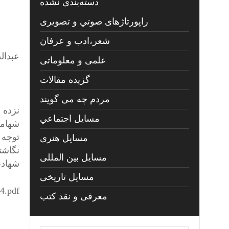
دسته‌بندی نشده
راپورتاژهای صوتي و تصويری
شعر،ادب و عرفان
عبد
علمی و معلوماتی
گزیده مقالات
۵ 
مردم چه مي گويند
نزده 
مسايل اجتماعي
شهامت
توجه 
مسايل هنری
نگاشت
مسایل بین المللی
شهادت
مسایل تاریخی
4.pdf
معرفی و نقد کتب