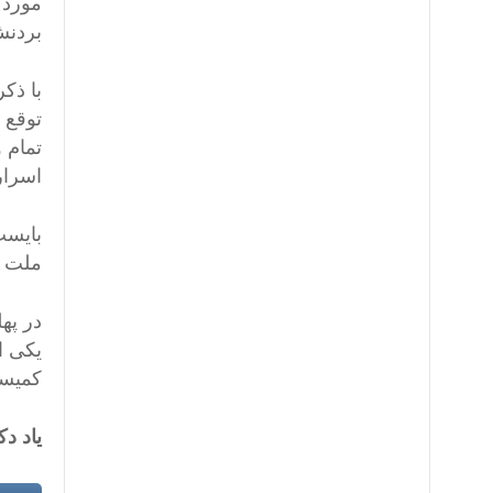
مورد د
بردنش 
با ذک
توقع 
تمام 
اسرار
بایست
ملت و
در په
یکی ا
کمیسی
یاد د