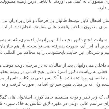
 مصوون، به عمل می آوردند. با تغافل درین زمینه مسوولیت 
دارد.
تان اشغال کابل توسط طالبان بی فرهنگ و فرار برادران تنی 
برای مصوون ساختن پناهنده عالی مقامش انجام نداد. از این ف
ز شهادت فجیع دکتور نجیب الله و برادرش احمدزی، که به وض
وص آی اس آی، صورت پذیرفته نمی توانست، باز هم سازمان م
م و شریکان این جنایت نابخشودنی را به محاکم بین المللی نک
د داخلی هم دولتهای بعد از طالبان، نه در مرحله دولت موقت
فعلی به ریاست دکتور اشرف غنی، هیچ قدمی در زمینه تح
 منطقه ای، برداشته نشد. با آنکه سر نخی در کتاب «اسرار مر
شده ولی نه بر مبنای همین سر نخ اقدامی صورت گرفت و نه ب
لی که زیر نظر و توجه مستقیم حامد کرزی استخوان های گمگ
رای مراسم عالی دولتی در مقبره لایق شأنش به خاک سپرده ش