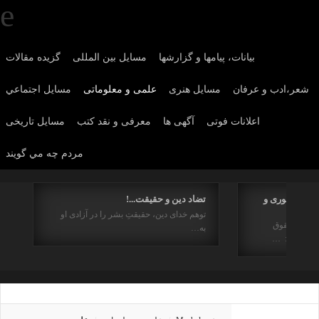
بیانات، پیامها و گزارشها
مسایل بین المللی
گزیده مقالات
شعر،ادب و عرفان
مسايل هنری
علمی و معلوماتی
مسايل اجتماعي
اعلانات فوتی
آگهی ها
معرفی و نقد کتب
مسایل تاریخی
مردم چه مي گويند
هیم جمهوری و
تضاد دین و حقیقت...!
توهم خدای دین، حقیقتِ بشر را در آزادی او
ز منظر حقوق
به…
راستای : …