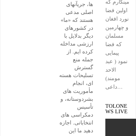
مینگارم که
ها، جریآنهای
اولین فضا
اصلی مدعی
نورد افغان
هستند که «ما»
و چهارمین
در کشورهای
مسلمان
دیگر بدلایل با
ارزشی مداخله
که فضا
کرده ایم. از
پیمایی
جمله منع
نمود ( عبد
گسترش
الاحد
تسلیحات هسته
مومند)
ای، انجام
داعی…
مأموریت های
بشردوستانه، و
TOLONE
تأسیس
WS LIVE
دمکراسی های
انتخاباتی. اجازه
دهید ما این