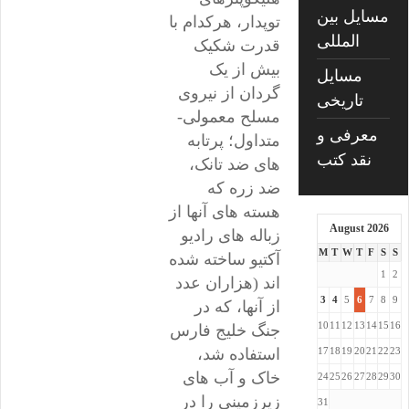
مسایل بین
توپدار، هرکدام با
المللی
قدرت شکیک
بیش از یک
مسایل
گردان از نیروی
تاریخی
مسلح معمولی-
معرفی و
متداول؛ پرتابه
نقد کتب
های ضد تانک،
ضد زره که
هسته های آنها از
August 2026
زباله های رادیو
M
T
W
T
F
S
S
آکتیو ساخته شده
1
2
اند (هزاران عدد
3
4
5
6
7
8
9
از آنها، که در
10
11
12
13
14
15
16
جنگ خلیج فارس
17
18
19
20
21
22
23
استفاده شد،
خاک و آب های
24
25
26
27
28
29
30
زیرزمینی را در
31