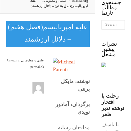
Mashal.org
علمی و معلوماتی
علیه
جستجوی
امپریالیسم(فصل هفتم) – دلائل ارزشمند
مطالب
تارنما
علیه امپریالیسم(فصل هفتم)
– دلائل ارزشمند
نشرات
پیشین
مشعل
علمی و معلوماتی
Category:
permalink
نوشته: مایکل
پرنتی
رحلت با
افتخار
برگردان: آمادور
نوشته نذیر
نویدی
ظفر
با تاسف
مدافعان رسانه