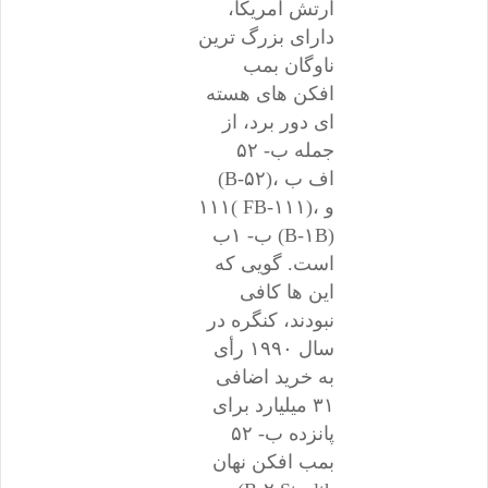
ارتش آمریکا،
دارای بزرگ ترین
ناوگان بمب
افکن های هسته
ای دور برد، از
جمله ب- ۵۲
(B-۵۲)، اف ب
۱۱۱( FB-۱۱۱)، و
ب- ۱ب (B-۱B)
است. گویی که
این ها کافی
نبودند، کنگره در
سال ۱۹۹۰ رأی
به خرید اضافی
۳۱ میلیارد برای
پانزده ب- ۵۲
بمب افکن نهان