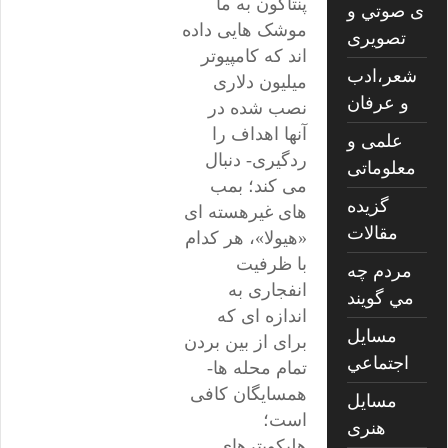
پنتاگون به ما
ی صوتي و
موشک هایی داده
تصويری
اند که کامپیوتر
شعر،ادب
میلیون دلاری
و عرفان
نصب شده در
آنها اهداف را
علمی و
ردگیری- دنبال
معلوماتی
می کند؛ بمب
گزیده
های غیرهسته ای
مقالات
«هیولا»، هر کدام
با ظرفیت
مردم چه
انفجاری به
مي گويند
اندازه ای که
مسايل
برای از بین بردن
اجتماعي
تمام محله ها-
همسایگان کافی
مسايل
است؛
هنری
هلیکوپترهای