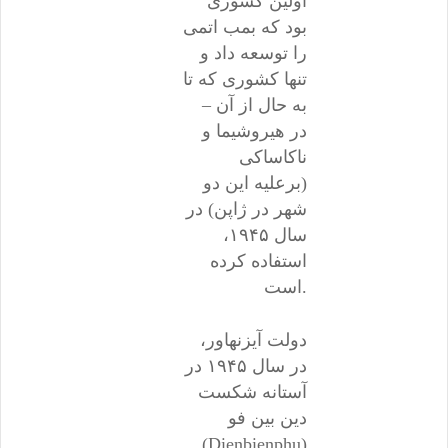
اولین کشوری
بود که بمب اتمی
را توسعه داد و
تنها کشوری که تا
به حال از آن –
در هیروشیما و
ناکاساکی
(برعلیه این دو
شهر در ژاپن) در
سال ۱۹۴۵،
استفاده کرده
است.
دولت آیزنهاور،
در سال ۱۹۴۵ در
آستانه شکست
دین بین فو
(Dienbienphu)