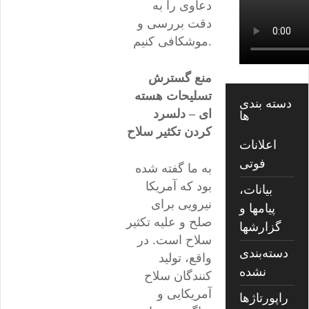
دعاوی را به
دقت بررسی و
موشکافی کنیم.
منع گسترش
تسلیحات هسته
دسته بندی
ای – دلسرد
ها
کردن تکثیر سلاح
اعلانات
فوتی
به ما گفته شده
بود که آمریکا
بیانات،
نیرویی برای
پیامها و
صلح و علیه تکثیر
گزارشها
سلاح است. در
دسته‌بندی
واقع، تولید
نشده
کنندگان سلاح
آمریکایی و
راپورتاژها