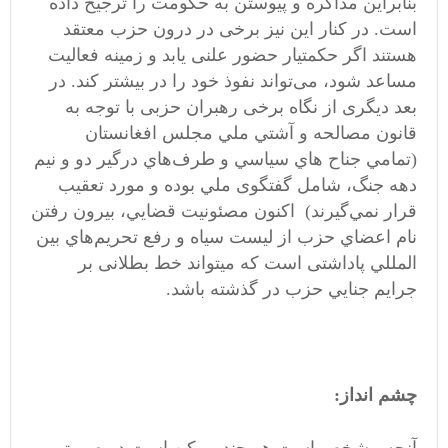
بنابراین مذاکره و پیوستن به حکومت را ترجیح داده
است. در کنار این نیز برخی در درون حزب معتقد
هستند اگر حکمتیار حضور علنی یابد و زمینه فعالیت
مساعد شود، می‌‎تواند نفوذ خود را در بیشتر کند. در
بعد دیگری از نگاه برخی رهبران حزبی با توجه به
قانون مصالحه و آشتي ملي مجلس افغانستان
(تمامي جناح هاي سياسي و طرف‌هاي درگیر دو و نيم
دهه جنگ، شامل گفتگوی ملي بوده و مورد تعقيب
قرار نمي‌گيرند) اکنون مصئونيت قضايي، بيرون رفتن
نام اعضاي حزب از ليست سياه و رفع تحريم‌هاي بين
المللي پاداشتی است که میتواند خط بطلانی بر
جرايم جنايي حزب در گذشته باشد.
چشم انداز: