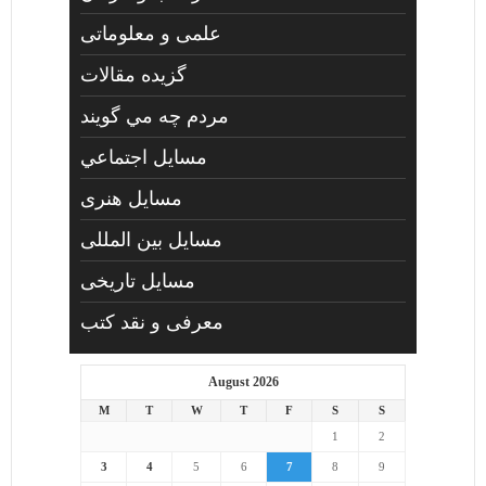
علمی و معلوماتی
گزیده مقالات
مردم چه مي گويند
مسايل اجتماعي
مسايل هنری
مسایل بین المللی
مسایل تاریخی
معرفی و نقد کتب
August 2026
M
T
W
T
F
S
S
1
2
3
4
5
6
7
8
9