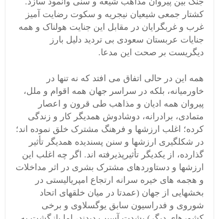
جنگ بین پیروان مذاهب شیعه و سنی وانمود سازد.
کشتار جمعی شیعیان نیجریه و سکوت رضایت آمیز
غرب و غربگرایان در مقابل این جنایت هولناک و همه
جنایات عربستان سعودی بی تردید دلیل بارز
دیگریست بر صحت این مدعا.
همه این در حالی اتفاق می افتد که نه تنها در
خاورمیانه، بلکه در سراسر جهان همه اقوام و ملل،
پیروان همه ادیان و مذاهب طی قرون و اعصار
متمادی، برادرانه، دوشادوش همدیگر کار و زندگی
کرده؛ اغلب ارزشها و فرهنگ مشترک خلق نموده اند؛
در شکلگیری ارزشها و سنن پسندیده همدیگر تأثیر
گذارده، از یکدیگر تأثیرپذیرفته اند. اگر چه اغلب این
ارزشها و دستاوردهای مشترک بشری در اثر مداخلات
و هجمه های خیره سرانه ارتجاع امپریالیستی در
بخشهایی از جهان (عمدتا در میان خلقهای اتحاد
شوروی و فدراسیون سابق یوگسلاوی و برخی
کشورهای دیگر) بشدت آسیب دیدند، اما بازگشت به