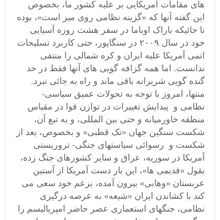
های مقامات آمریکایی بر علیه کشور ما، بخصوص
این گفته آنها که «گزینه نظامی روی میز است»، بوده
تا جائیکه باراک اوباما در سفر هشت روزه آسیایی
خود در سال ٢٠٠٩ در سنگاپور، حتی کاربرد تسلیحات
اتمی آمریکا علیه ایران و کره شمالی را منتفی
ندانست. اما همه گزافه گویی های آنها فقط در حد
گنده گویی شریرانه باقی ماند و راه به جائی نبرد.
منتها، امروز با توجه به تحولات عمیق سیاسی-
نظامی و پیدایش تغییرات در توازن قوا در مقیاس
منطقه خاورمیانه و حتی بین المللی، و به تبع آن،
شکست سنگین جهان «تک قطبی» و بخصوص، بعد از
شکست و رسوائی سیاستهای جنگی- تروریستی
آمریکا در سوریه، عراق و سایر کشورهای جنگ زده،
بقول «قدیمی ها»، این بار دست آمریکا از آستین
عربستان «وهابی» بیرون آمده، بزعم خود سعی می
کند با کشاندن ایران «شیعه» به عرصه درگیری
نظامی، جنگهای استعماری عصر حاضر امپریالیسم را