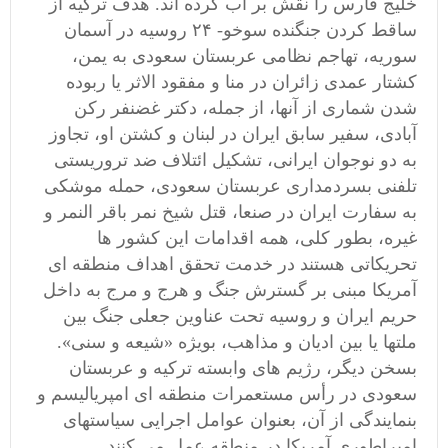
خلیج فارس را نقش بر آب کرده اند. هدف ترکیه از
ساقط کردن جنگنده سوخو- ٢۴ روسیه در آسمان
سوریه، تهاجم نظامی عربستان سعودی به یمن،
کشتار عمدی زائران در منا و مفقود الاثر یا ربوده
شدن شماری از آنها، از جمله، دکتر غضنفر رکن
آبادی، سفیر سابق ایران در لبنان و کشتن او، تجاوز
به دو نوجوان ایرانی، تشکیل ائتلاف ضد تروریستی
تلفنی بسردمداری عربستان سعودی، حمله موشکی
به سفارت ایران در صنعا، قتل شیخ نمر باقر النمر و
غیره، بطور کلی، همه اقدامات این کشور ها
تحریکاتی هستند در خدمت تحقق اهداف منطقه ای
آمریکا مبنی بر گسترش جنگ و هرج و مرج به داخل
حریم ایران و روسیه تحت عناوین جعلی جنگ بین
ملتها یا بین ادیان و مذاهب، بویژه «شیعه و سنی».
بسخن دیگر، رژیم های وابسته ترکیه و عربستان
سعودی در رأس مستعمرات منطقه ای امپریالیسم و
بنمایندگی از آن، بعنوان عوامل اجرایی سیاستهای
امپراطوری آمریکا در منطقه عمل می کنند.