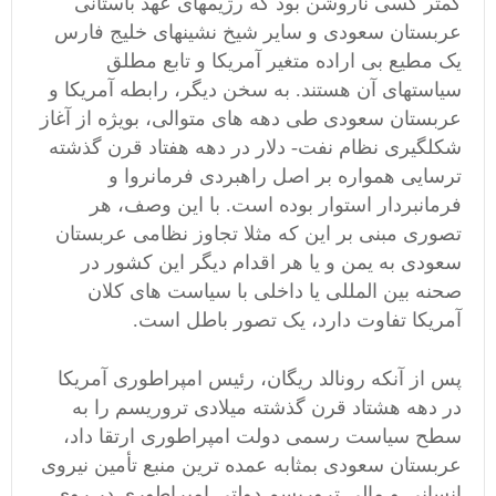
کمتر کسی ناروشن بود که رژیمهای عهد باستانی
عربستان سعودی و سایر شیخ نشینهای خلیج فارس
یک مطیع بی اراده متغیر آمریکا و تابع مطلق
سیاستهای آن هستند. به سخن دیگر، رابطه آمریکا و
عربستان سعودی طی دهه های متوالی، بویژه از آغاز
شکلگیری نظام نفت- دلار در دهه هفتاد قرن گذشته
ترسایی همواره بر اصل راهبردی فرمانروا و
فرمانبردار استوار بوده است. با این وصف، هر
تصوری مبنی بر این که مثلا تجاوز نظامی عربستان
سعودی به یمن و یا هر اقدام دیگر این کشور در
صحنه بین المللی یا داخلی با سیاست های کلان
آمریکا تفاوت دارد، یک تصور باطل است.
پس از آنکه رونالد ریگان، رئیس امپراطوری آمریکا
در دهه هشتاد قرن گذشته میلادی تروریسم را به
سطح سیاست رسمی دولت امپراطوری ارتقا داد،
عربستان سعودی بمثابه عمده ترین منبع تأمین نیروی
انسانی و مالی تروریسم دولتی امپراطوری در روی