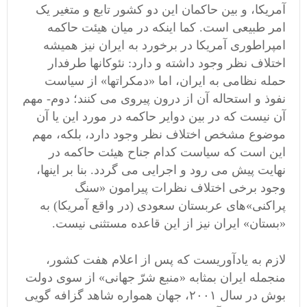
آمریکا، و بین حاکمان این دو کشور تابع و متغیر یک
امر طبیعی است. کما اینکه در میان هیئت حاکمه
امپراطوری آمریکا در برخورد به ایران نیز همیشه
اختلاف نظر وجود داشته و دارد: نئوکانها طرفدار
حمله نظامی به ایران، اما «دمکراتها» از سیاست
نفوذ و استحاله آن از درون پیروی می کنند؛ دوم- مهم
آن نیست که در بین دوایر حاکمه در مورد این یا آن
موضوع مشخص اختلاف نظر وجود دارد، بلکه، مهم
این است که سیاست کدام جناح هیئت حاکمه در
نهایت پیش می رود و اجرایی می گردد. بنا بر اینها،
وجود برخی اختلاف نظرات پیرامون «سنگ
پراکنی»های عربستان سعودی (در واقع آمریکا) به
«بستان» ایران نیز از این قاعده مستثنی نیست.
لازم به یادآوریست که پس از اعلام هفت کشور،
منجمله ایران بمثابه «منبع شرّ جهانی» از سوی دولت
بوش در سال ٢٠٠١، جهان همواره شاهد گزافه گویی