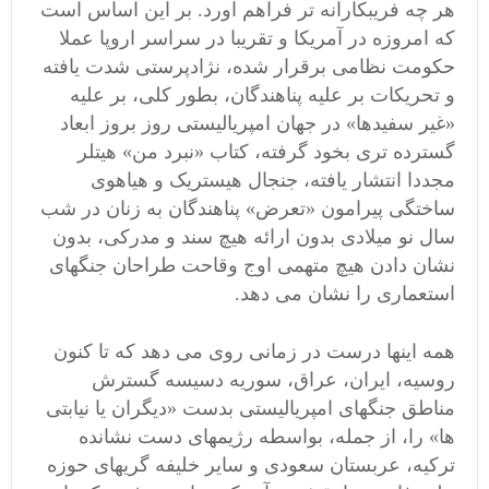
هر چه فریبکارانه تر فراهم آورد. بر این اساس است
که امروزه در آمریکا و تقریبا در سراسر اروپا عملا
حکومت نظامی برقرار شده، نژادپرستی شدت یافته
و تحریکات بر علیه پناهندگان، بطور کلی، بر علیه
«غیر سفیدها» در جهان امپریالیستی روز بروز ابعاد
گسترده تری بخود گرفته، کتاب «نبرد من» هیتلر
مجددا انتشار یافته، جنجال هیستریک و هیاهوی
ساختگی پیرامون «تعرض» پناهندگان به زنان در شب
سال نو میلادی بدون ارائه هیچ سند و مدرکی، بدون
نشان دادن هیچ متهمی اوج وقاحت طراحان جنگهای
استعماری را نشان می دهد.
همه اینها درست در زمانی روی می دهد که تا کنون
روسیه، ایران، عراق، سوریه دسیسه گسترش
مناطق جنگهای امپریالیستی بدست «دیگران یا نیابتی
ها» را، از جمله، بواسطه رژیمهای دست نشانده
ترکیه، عربستان سعودی و سایر خلیفه گریهای حوزه