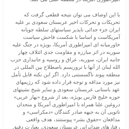
با این اوصاف می توان نتیجه قطعی گرفت که
تحریکات و تحرکات اخیر عربستان سعودی بر علیه
ایران جزء جدائی ناپذیر سیاستهای سلطه جویانه
آمریکاست و اساسا با شکست فاحش سیاست
خاورمیانه ای امپراطوری آمریکا، بویژه در جنگ علیه
سوریه در اثر مبارزه و مقاومت جدی ائتلاف چهار
جانبه ایران، سوریه، عراق و روسیه و جانبداری حزب
الله لبنان از آنها با تروریسم باصطلاح بین المللی در
منطقه پیوند ناگسستنی دارد. اگر این نکته قابل تأمل
نیز مورد مداقه و توجه قرار داده شود که رژیمهای
عهد باستانی عربستان سعودی و سایر شیخ نشینهای
حوزه خلیج فارس بویژه، بعد از شروع «بهار عربی»
دروغین علنا همراه با امپراطوری آمریکا و متحدان
ناتویی آن به جبهه صادر کنندگان «دمکراسی» و
مدافعان «حقوق بشر» پیوستتند، هدف واقعی
رفتارهای ضدایرانی عربستان سعودی، بعبارت دقیق