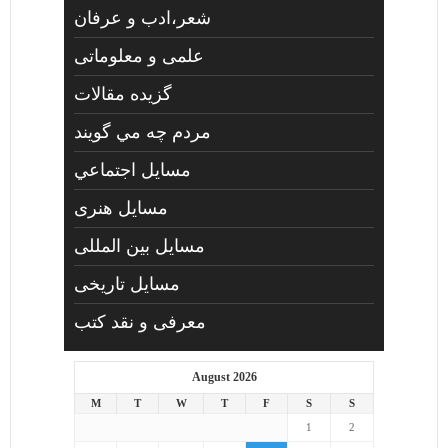
شعر،ادب و عرفان
علمی و معلوماتی
گزیده مقالات
مردم چه مي گويند
مسايل اجتماعي
مسايل هنری
مسایل بین المللی
مسایل تاریخی
معرفی و نقد کتب
August 2026
M
T
W
T
F
S
S
1
2