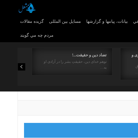
عي
بیانات، پیامها و گزارشها
مسایل بین المللی
گزیده مقالات
مردم چه مي گويند
ی و
تضاد دین و حقیقت...!
توهم خدای دین، حقیقتِ بشر را در آزادی او
ق
به…
…