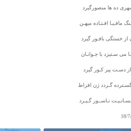
ری ده ها منصورگیرد
نگ مافـیـا افـتـاده میهـن
 از خستگی بافـور گیرد
ـا می سـتیزد با جـوانـان
ز دسـت پیر کـور گیرد
گسـترده گـردد ژن افراط
سـانـیـت نـاســور گـیـرد
18/7