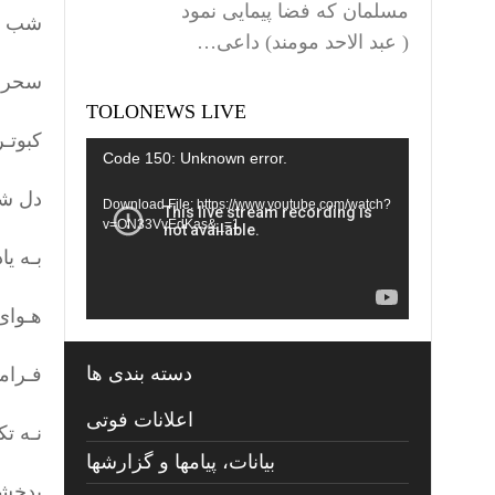
مسلمان که فضا پیمایی نمود
شب زل
( عبد الاحد مومند) داعی…
سحر ا
TOLONEWS LIVE
کبوتـر
Video
Code 150: Unknown error.
Player
دل شـ
Download File: https://www.youtube.com/watch?
v=ON33VvEdKas&_=1
بـه یا
هـوای
دسته بندی ها
فـرام
اعلانات فوتی
نـه تک
بیانات، پیامها و گزارشها
بدخشا