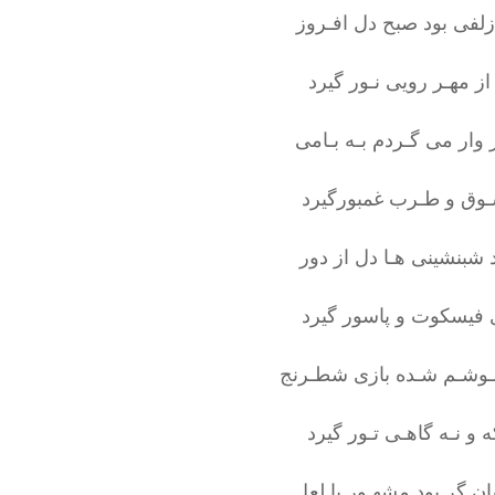
فی بود صبح دل افـروز
ز مهـر رویی نـور گیرد
 وار می گـردم بـه بـامی
وق و طـرب غمبورگیرد
د شبنشینی هـا دل از دور
 فیسکوت و پاسور گیرد
ـوشـم شـده بازی شطـرنج
ه و نـه گاهـی تـور گیرد
ن گر بود مشهـور با لعل