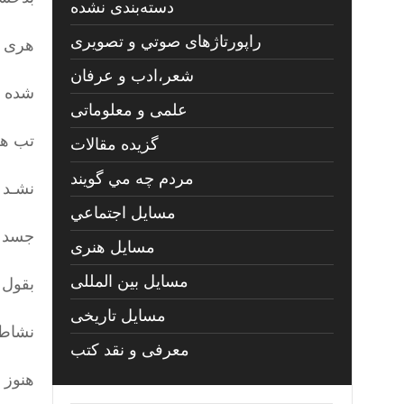
دسته‌بندی نشده
راپورتاژهای صوتي و تصويری
هری ا
شعر،ادب و عرفان
شده ش
علمی و معلوماتی
تب هج
گزیده مقالات
مردم چه مي گويند
نشـد 
مسايل اجتماعي
جسد ا
مسايل هنری
مسایل بین المللی
بقول 
مسایل تاریخی
نشاط ا
معرفی و نقد کتب
هنوز 