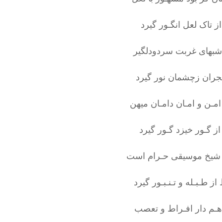
ز تاک لعل انگـور گیرد
بهای غربت سردودلگیر
ران زچشمان نور گیرد
امـن و امـان دامـان میهن
ز گـور خیزد گـور گیرد
شیخ موسیقی حـرام است
ز طـبـله و تـنـبـور گیرد
هـم دار افـراط و تعصب