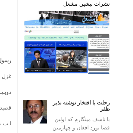
نشرات پیشین مشعل
رسول 
غزل ا
دوبـیـ
رحلت با افتخار نوشته نذیر
قصیده
ظفر
با تاسف مینگارم که اولین
لـب نـ
فضا نورد افغان و چهارمین