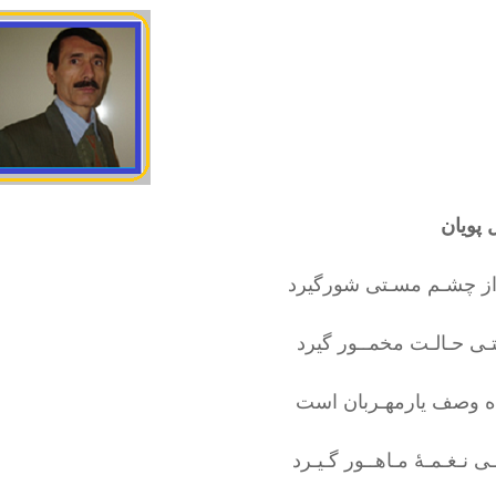
پویان
ز چشـم مسـتی شورگیرد
تـی حـالـت مخمــور گیرد
 وصف یارمهـربان است
ی نـغـمـۀ مـاهــور گـیـرد