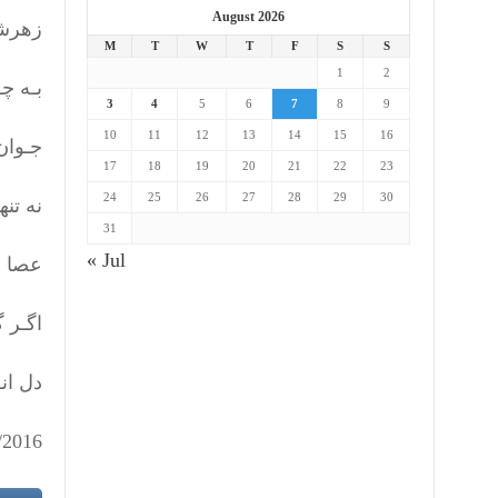
August 2026
زهرشه
M
T
W
T
F
S
S
1
2
بـه چـ
3
4
5
6
7
8
9
10
11
12
13
14
15
16
جـوان
17
18
19
20
21
22
23
24
25
26
27
28
29
30
نه تنه
31
« Jul
عصا ا
اگـر 
دل انـ
/2016