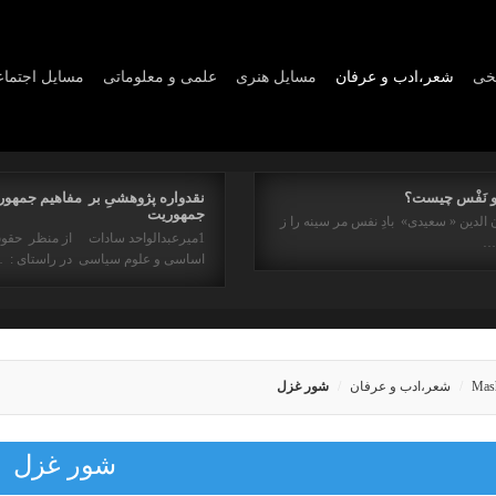
یخی
شعر،ادب و عرفان
مسايل هنری
علمی و معلوماتی
مسايل اجتما
و نَفْس چیست؟
نقدواره پژوهشیِ بر مفاهیم جمهور
جمهوریت
 الدین « سعیدی» بادِ نفس مر سینه را ز
1میرعبدالواحد سادات از منظر حقو
ه…
اساسی و علوم سیاسی در راستای : 
Mas
شعر،ادب و عرفان
شور غزل
شور غزل