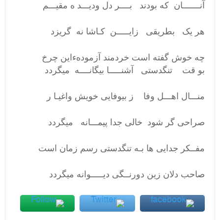
آنـــــــان که بودند بــــر دل ودیـــد ه مقیـــم
هر یک بطریقی زایـــــن کـاشا نه گریزد
چه خوش گفته است خردمند آزمودهءاین چرخ
بو قت تنگدستی آشنـــــا بیگانــــه میگردد
منـــال اهـــل وفا ز بیوفایی خویش واغیـا ر
صراحی گر شود خالی جدا پیمـــانه میگردد
مفــکر جدایی ها بـه تنگدستی رسم زمان است
صاحب دلان زین دورنــگی دیـــــوانه میگردد