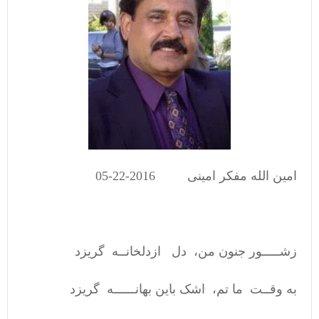
امین الله مفکر امینی 2016-22-05
زشـــــور جنون من، دل ازدلخانــه گریزد
به وقــت ما تم، اشک باین بهانــــــه گریزد