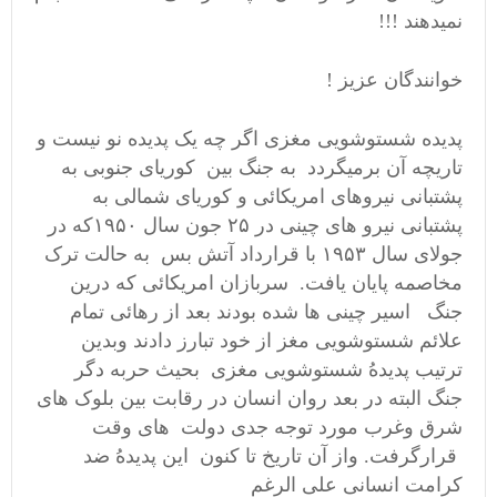
نمیدهند !!!
خوانندگان عزیز !
پدیده شستوشویی مغزی اگر چه یک پدیده نو نیست و
تاریچه آن برمیگردد به جنگ بین کوریای جنوبی به
پشتبانی نیروهای امریکائی و کوریای شمالی به
پشتبانی نیرو های چینی در ۲۵ جون سال ۱۹۵۰که در
جولای سال ۱۹۵۳ با قرارداد آتش بس به حالت ترک
مخاصمه پایان یافت. سربازان امریکائی که درین
جنگ اسیر چینی ها شده بودند بعد از رهائی تمام
علائم شستوشویی مغز از خود تبارز دادند وبدین
ترتیب پدیدهُ شستوشویی مغزی بحیث حربه دگر
جنگ البته در بعد روان انسان در رقابت بین بلوک های
شرق وغرب مورد توجه جدی دولت های وقت
قرارگرفت. واز آن تاریخ تا کنون این پدیدهُ ضد
کرامت انسانی علی الرغم