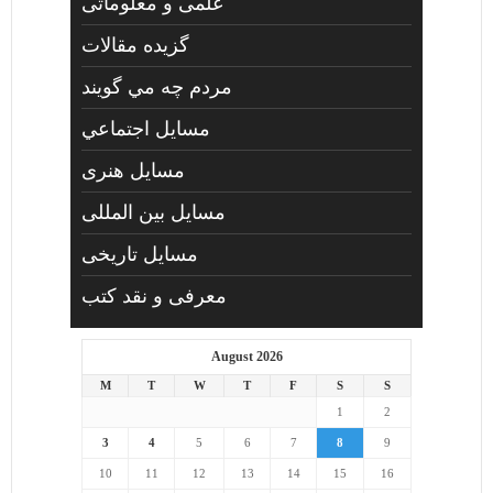
علمی و معلوماتی
گزیده مقالات
مردم چه مي گويند
مسايل اجتماعي
مسايل هنری
مسایل بین المللی
مسایل تاریخی
معرفی و نقد کتب
August 2026
M
T
W
T
F
S
S
1
2
3
4
5
6
7
8
9
10
11
12
13
14
15
16