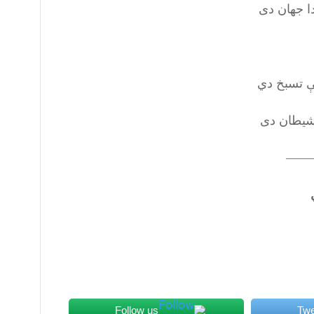
ا جهان دی
ې تسبخ دي
شیطان دی
——
Follow us
Twe