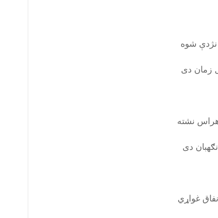
 نژدې شوه
ل زمان دی
هراس نشته
نګهبان دی
فاق غواړي