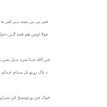
عمر یې تیر پښه یــې قبر ته
خولا اوس هم فتنه ګــر دخپ
چې الله چــا سره مــل شي 
د پاک زړنو تل مـدام خـدای 
څوک چې ورنومینځ کې شراون