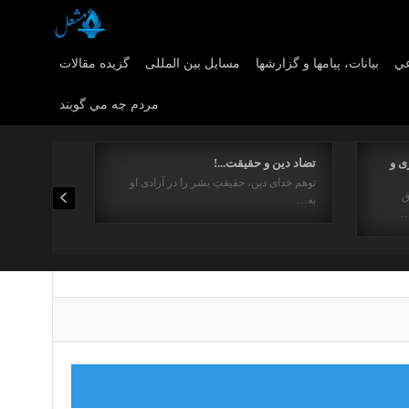
عي
بیانات، پیامها و گزارشها
مسایل بین المللی
گزیده مقالات
مردم چه مي گويند
ی و
تضاد دین و حقیقت...!
توهم خدای دین، حقیقتِ بشر را در آزادی او
ق
به…
…