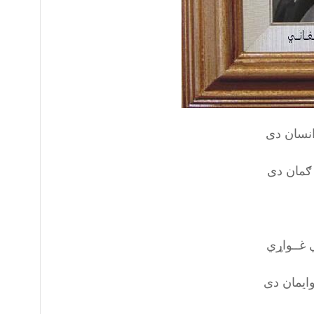
انسان دی
 ګمان دی
ي غــواړي
وایمان دی