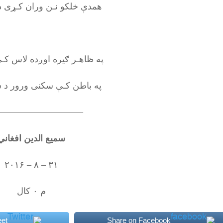
همدې خلکو نـن وران کـړی د
په ظاهـر ګیره اوږده لاس کـ
په باطن کـې سکنی ورور د 
—————————–
سمیع الدین افغاني
۳۱ – ۸ – ۲۰۱۶
م ۰ کال
et
Share on Facebook