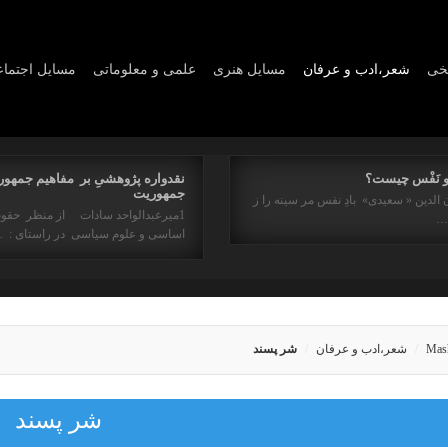
یخی
شعر،ادب و عرفان
مسايل هنری
علمی و معلوماتی
مسايل اجتما
و نَفْس چیست؟
نقدواره پژوهشیِ بر مفاهیم جمهور
جمهوریت
 الدین « سعیدی» بادِ نفس مر سینه را ز
1میرعبدالواحد سادات از منظر حقو
ه…
اساسی و علوم سیاسی در راستای : 
Mas
شعر،ادب و عرفان
شر پسند
شر پسند