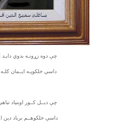
چې دوه زړونـه بدوي دابـد 
داسې خلکوپـه ایــمان کلـه
چې دبــل کــور اوبنیاد تباه
داسې خلکوهــم برباد دین ا