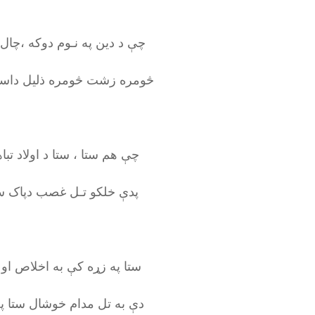
چې د دین په نـوم دوکه ،چال
څومره زشت څومره ذلیل داس
چې هم ستا ، ستا د اولاد تب
پدې خلکو تـل غصب دپاک س
ستا په زړه کې به اخلاص او
دې به تل مدام خوشال ستا په