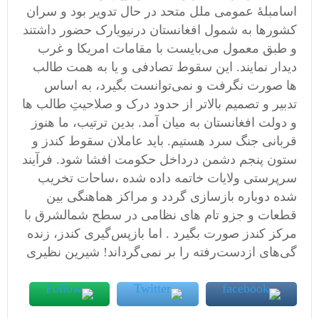
اسامبلۀ عمومی ملل متحد در حال تدویر بود و سران
کشورها به شمول افغانستان درنیویارک حضور داشتند
و طبق معمول می‌بایست با مقامات امریکا و غرب
دیدار نمایند. این سقوط تصادفی و یا به همت طالب
ها صورت نگرفت و نمی‌توانست بگیرد، به اساس
تدبیر و تصمیم بالاتر از حدود درک و صلاحیتِ طالب ها
و دولت افغانستان به میان آمد. بدین ترتیب، ما هنوز
قربانی جنگ سرد هستیم. باید عاملان سقوط کندز و
ستون پنجم دشمن درداخل حکومت افشا شود. فرآیند
سرپرستى ولايات خاتمه داده شده ،ساحات تخريب
شده دوباره بازسازى گردد و مراکز هماهنگى بين
قطعات و جزو تام هاى نظامى در سطح شمالشرق با
مرکز کندز صورت بگيرد . اما بازپس‌گیری کندز، زنده
گی‌های ازدست‌رفته را بر نمی‌گرداند! شیرین نظیری