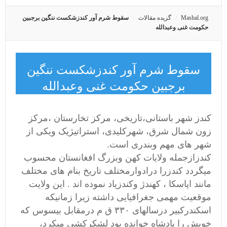
Mashal.org
گزیده مقالات
سقوط شرم آور کندزشکست ننگین برجبین
حکومت غنی وعبدالله
سقوط شرم آور کندزشکست ننگین
برجبین حکومت غنی وعبدالله
کندز شهر باستانی،تاریخی، مرکز تخارستان ،مرکز
زون شمال شرق، شهرکلیدی، استراتیژیک ویکی از
شهر های مهم وبندری است.
کندزازجمله ولایات کهن وبزرگ افغانستان محسوب
میگردد کندزرا درادوارمختلف تاریخ بنام های مختلف
مانند اپاسکا ، کهندژ وکندزیاد نموده اند . این ولایت
موقعیت مهمی جغرافیایی داشته زیرا زمانیکه
اسکندرکبیر درسالهای ۳۳۰ ق م درمقابل بیسوس که
خویش را پادشاه خوانده بود لشکرکشی میکرد،