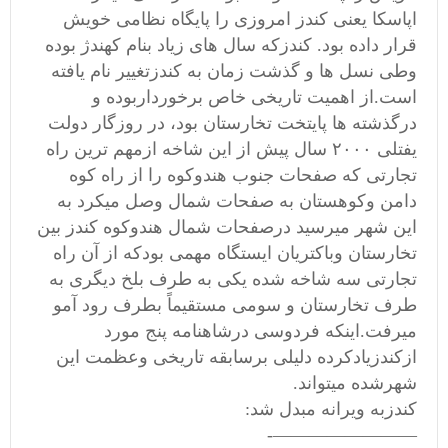
اپاسکا یعنی کندز امروزی را پایگاه نظامی خویش
قرار داده بود. کندزکه سال های زیاد بنام کهندژ بوده
وطی نسل ها و گذشت زمان به کندزتغییر نام یافته
است.از اهمیت تاریخی خاص برخورداربوده و
درگذشته ها پایتخت تخارستان بود، در روزگار دولت
یفتلی ۲۰۰۰ سال پیش از این شاخه ازمهم ترین راه
تجارتی که صفحات جنوب هندوکوه را از راه کوه
دامن وکوهستان به صفحات شمال وصل میکرد به
این شهر میرسید درصفحات شمال هندوکوه کندز بین
تخارستان وباکتریان ایستگاه مهمی بودکه از آن راه
تجارتی سه شاخه شده یکی به طرف بلخ دیگری به
طرف تخارستان و سومی مستقیماً بطرف رود آمو
میرفت.اینکه فردوسی درشاهنامه پنج مورد
ازکندزیادکرده دلیلی برسابقه تاریخی وعظمت این
شهرشده میتواند.
کندزبه ویرانه مبدل شد:
————————-