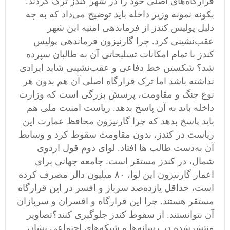
قرارگاه‌های اصلی خود را در شهر کندز ترک کردند.
بګونه نمونه وزیر داخله باید توضیح می‌داد که به چه
دلیل پولیس کندز از فرماندهی امنیه این شهر
عقب‌نشینی کرد. چرا گارنیزون فرماندهی پولیس
کندز با تمام امکانات تسلیحاتی آن به طالبان سپرده
شد؟ شکستن خط دفاعی و عقب‌نشینی شاید ایرادی
نداشته باشد اما ترک قرارگاه اصلی آن هم بدون هر
نوع جنگ و مقاومت، پرسش بزرگی است که وزارت
داخله باید به آن پاسخ بدهد. ریاست امنیت ملی هم
باید پاسخ بدهد که چرا گارنیزون محافظ عمارت این
ریاست در کندز، بدون مقاومت سقوط کرد و وسایط
آن به‌دست طالب ها افتاد. لوای دوم قول اردوی
شمال، در کندز مستقر است. جامعه جهانی برای
اعمار گارنیزون این لوا، ۸۰ میلیون دالر مصرف کرده
است، حداقل یازده‌صد سرباز و افسر در این قرارگاه
مستقر هستند. چرا این قرارگاه و افسران و سربازان
آن نتوانستند. از سقوط کندز جلوگیری کنند؟تصاویر
منتشرشده در رسانه‌ها و شبکه‌های اجتماعی نشان