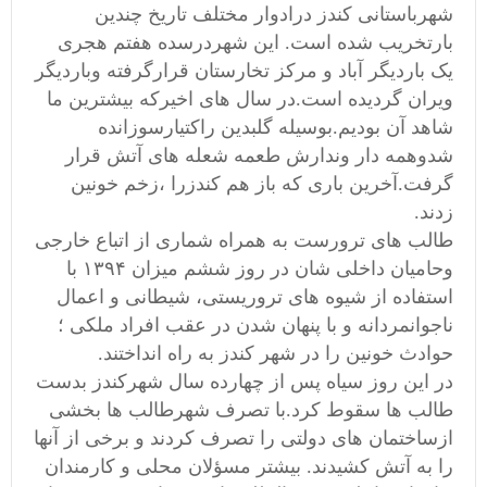
شهرباستانی کندز درادوار مختلف تاریخ چندین
بارتخریب شده است. این شهردرسده هفتم هجری
یک باردیگر آباد و مرکز تخارستان قرارگرفته وباردیگر
ویران گردیده است.در سال های اخیرکه بیشترین ما
شاهد آن بودیم.بوسیله گلبدین راکتیارسوزانده
شدوهمه دار وندارش طعمه شعله های آتش قرار
گرفت.آخرین باری که باز هم کندزرا ،زخم خونین
زدند.
طالب های ترورست به همراه شماری از اتباع خارجی
وحامیان داخلی شان در روز ششم میزان ۱۳۹۴ با
استفاده از شیوه های تروریستی، شیطانی و اعمال
ناجوانمردانه و با پنهان شدن در عقب افراد ملکی ؛
حوادث خونین را در شهر کندز به راه انداختند.
در این روز سیاه پس از چهارده سال شهرکندز بدست
طالب ها سقوط کرد.با تصرف شهرطالب ها بخشی
ازساختمان های دولتی را تصرف کردند و برخی از آنها
را به آتش کشیدند. بیشتر مسؤلان محلی و کارمندان