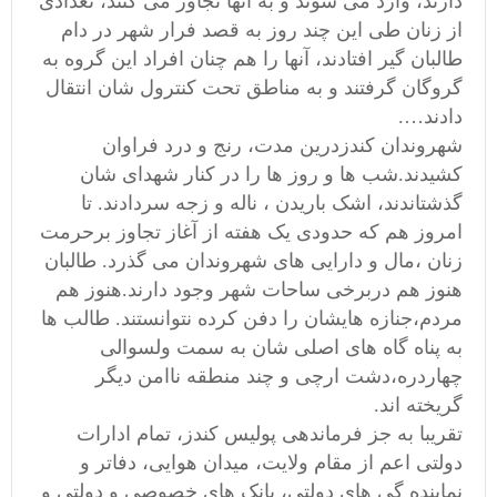
دارند، وارد می شوند و به آنها تجاوز می کنند، تعدادی
از زنان طی این چند روز به قصد فرار شهر در دام
طالبان گیر افتادند، آنها را هم چنان افراد این گروه به
گروگان گرفتند و به مناطق تحت کنترول شان انتقال
دادند….
شهروندان کندزدرین مدت، رنج و درد فراوان
کشیدند.شب ها و روز ها را در کنار شهدای شان
گذشتاندند، اشک باریدن ، ناله و زجه سردادند. تا
امروز هم که حدودی یک هفته از آغاز تجاوز برحرمت
زنان ،مال و دارایی های شهروندان می گذرد. طالبان
هنوز هم دربرخى ساحات شهر وجود دارند.هنوز هم
مردم،جنازه هایشان را دفن کرده نتوانستند. طالب ها
به پناه گاه های اصلی شان به سمت ولسوالی
چهاردره،دشت ارچی و چند منطقه ناامن دیگر
گریخته اند.
تقریبا به جز فرماندهی پولیس کندز، تمام ادارات
دولتی اعم از مقام ولایت، میدان هوایی، دفاتر و
نماینده گی های دولتی، بانک های خصوصی و دولتی و