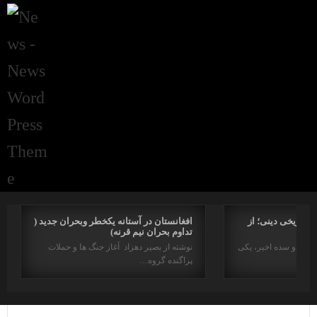
راتاریخی دینی؛ از
افغانستان در آستانه یکخطر وبحران جدید (
تداوم بحران نیم قرنه)
د در دو سده اخیر، یکی
نوشته از بصیر دهزاد آغاز جنگ ها و حملات
پراگنده گروه…