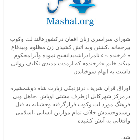
شورای سراسری زنان افغان درکشورهالند لت وکوب
بیرحمانه ،کشتن وبه آتش کشیدن زن مظلوم وبیدفاع
« فرخنده » ء نامرادراشدیداتقبیح نموده وآنرامحکوم
میکند.خانم «فرخنده» که ازمدت مدیدی تکلیف روانی
داشت به اتهام سوختاندن
اوراق قرآن شریف درنزدیکی زیارت شاه دوشمشیره
درمرکز شهرکابل ازطرف مشتی اوباش ،جاهل وبی
فرهنگ مورد لت وکوب قرارگرفته وحشیانه به قتل
رسیدوجسدش خلاف تمام موازین انسانی ،اسلامی
وافغانی به آتش کشیده
شد.