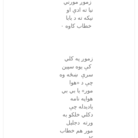
زموږ مورني
نیا ته ادې او
نیکه ته د بابا
خطاب کاوه ۰
زموږ په کلي
کې یوه سپین
سرې ښځه وه
چې د «هوا
مور» یا بي بي
هواپه نامه
یادیدله چې
دکلي خلکو به
ورته دجلیل
مور هم خطاب