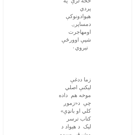
څخه لرې په
پردي
هیوادونوکې
دمساپرۍ
اومهاجرت
شپې اوورځې
تیروي۰
زما ددغې
لیکنې اصلي
موخه هم داده
چې د«زموږ
کلي او بانډې»
کتاب ترسر
لیک د هیواد د
مشرقي سیمو