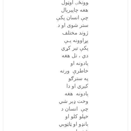
وونځۍ اوټول
هغه چاپیریال
چې انسان پکې
ستر شوی او د
ژوند مختلف
پړاوونه یـې
پکې تیر کړي
دي ، تل هغه
یادونه او
خاطرې ورته
په سترګو
کیږي او دا
یادونه هغه
وخت ډیر شي
چې انسان د
خپلو کلو او
بانډو او ټاټوبي