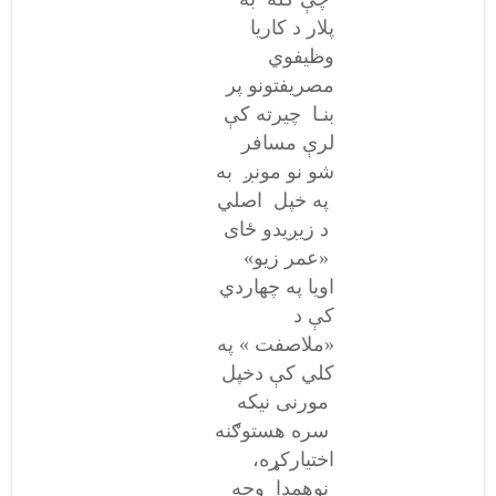
پلار د کاریا
وظیفوي
مصریفتونو پر
بنـا چیرته کې
لرې مسافر
شو نو مونږ به
په خپل اصلي
د زیږیدو ځای
«عمر زیو»
اویا په چهاردي
کې د
«ملاصفت ‏» په
کلي کې دخپل
مورنی نیکه
سره هستوګنه
اختیارکړه،
نوهمدا وجه