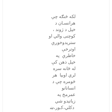
لکه څنګه چې
هرانسـان د
خپل د ژوند ،
کوچنی والي او
ستریدوخوږې
اوترخې
خاطرې په
خپل ذهن کې
له ځانه سره
لري اوبیا هر
څومره چې د
انسانانو
عمرمخ په
زیاتیدو شي
دکلي،کـور،ښ