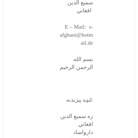
سمیع الدین
افغاني
E – Mail: s-
afghani@hotm
ail.de
بسم الله
الرحمن الرحیم
لنډه پیژندنه:
زه سمیع الدین
افغاني
دارواښاد