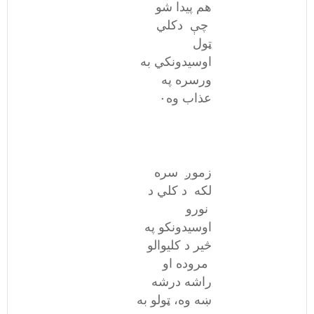
هم پیدا شو
چې دکلي
ټول
اوسیدونکي به
ورسره په
عذاب وه۰
زموږ سره
لکه د کلي د
نورو
اوسیدونکو په
څیر د کلیوالو
مروده او
راشه درشه
ښه وه، ټولو به