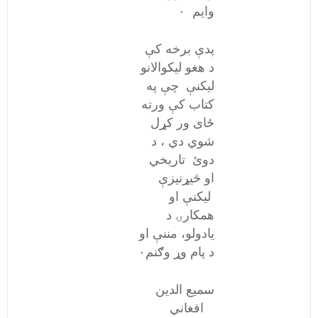
وایم ٠
پدې برخه کې
د هغو لیکوالانو
ليکنې چې په
کتاب کې ورته
ځای ور کړل
شوي دي ، د
دوئ تاریخي
او څیړنیزې
لیکنې او
همکارۍ د
يادولو، مننې او
د پام وړ وګنم۰
سميع الدین
افغاني