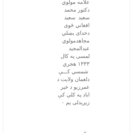
علامه مولوي
دکتور محمد
سعید سعید
افغاني ځوی
دخدای بښلي
مجاهدمولوي
عبدالمجید
لمسی په کال
۱۳۳۳ هجري
شمسي کـــې
دلغمان ولایت د
عمرزیو د خیر
اباد په کلي کې
زیږیدلی یم ۰