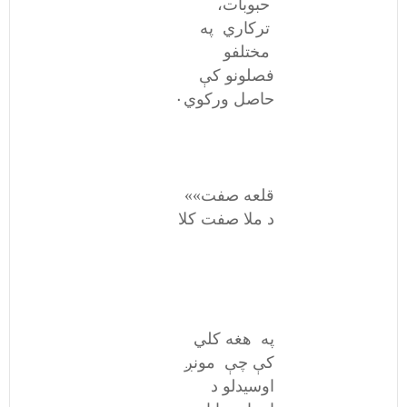
حبوبات،
ترکاري په
مختلفو
فصلونو کې
حاصل ورکوي۰
«قلعه صفت»
د ملا صفت کلا
په هغه کلي
کې چې مونږ
اوسیدلو د