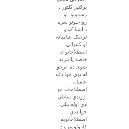
پرګنیز کلتور ،
رسمونو او
رواجـونو سره
د اشنا کیدو
ترڅنګ عـامیانه
او کلیوالي
اصطلاحاتو ته
خاصه پاملرنه
شوې ده ترڅو
له یوې خوا دغه
عامیانه
اصطلاحات مو
ژوندي ساتلي
وي اوله بـلې
خوا ددې
اصطلاحاتوپه
کارولوسره د