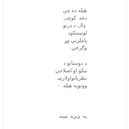
هیله ده چې
دغه کوچنۍ
ډالۍ د درنو
لوستنکود
پاملرنې وړ
وګرځي۰
د دوستانو د
نیکو او اصلاحي
نظریاتواولارښ
وونوپه هیله ۰
په ډیره مینه