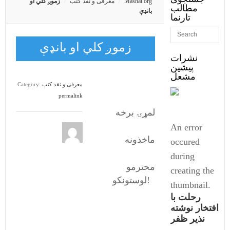
Mashal.org
معرفی و نقد کتب
زموږ کلي او
مطالب
بانډې
تارنما
زموږ کلي او بانډې
نشرات
پیشین
مشعل
معرفی و نقد کتب
Category:
permalink
لمړۍ برخه
An error
ماخذونه
occured
during
محترمو
creating the
لوستونکو!
thumbnail.
رحلت با
افتخار نوشته
نذیر ظفر