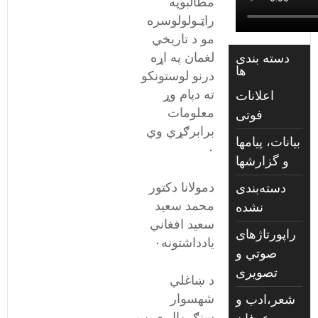
مطالبوپه
راټـولولوسره
مو د تاریخي
لغمان په اړه
دسته بندی
ها
درنو لوستونکو
ته دپام وړ
اعلانات
معلومات
فوتی
برابرګړي وي
بیانات، پیامها
٠
و گزارشها
دمولانا دکتور
دسته‌بندی
محمد سعيد
نشده
سعيد افغاني
راپورتاژهای
يادداشتونه٠
صوتي و
تصويری
د ښاغلي
شهسوار
شعر،ادب و
سنګروال صیب