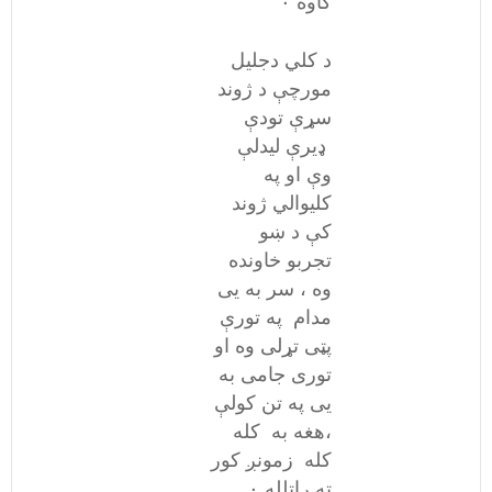
کاوه ٠
د کلي دجلیل
مورچې د ژوند
سړې تودې
ډیرې لیدلې
وې او په
کلیوالي ژوند
کې د ښو
تجربو خاونده
وه ، سر به یی
مدام په تورې
پټی تړلی وه او
توری جامی به
یی په تن کولې
،هغه به کله
کله زمونږ کور
ته راتلله ۰