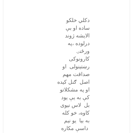
دکلي خلکو
ساده او بې
الایشه ژوند
درلوده ،په
ورځنۍ
کارونوکی
رښتینولی او
صداقت مهم
اصل ګنل کیده
او په مشکلاتو
کې به یې یود
بل لاس نیوی
کاوه، خو کله
به بیا یو نیم
داسې مکاره