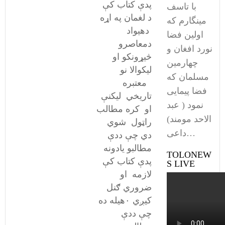
پدې کتاب کې
با تاسف
د لغمان په اړه
مینگارم که
دهيواد
اولین فضا
دمعاصرو
نورد افغان و
څيړونکو او
چهارمین
ليکوالا نو
مسلمان که
معتبره
فضا پیمایی
تاريخي ليکنې
نمود ( عبد
او کره مطالب
الاحد مومند)
راټول شوي
داعی…
دي چې ددې
مطالبو يادونه
TOLONEW
پدې کتاب کې
S LIVE
لازمه او
ضروري ګنل
کیږي ۰هيله ده
چې ددې