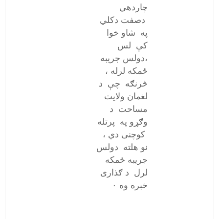
چاردهي
دصفت دکلي
په شاو خوا
کې لس
،دولس جریبه
ځمکه لرله ،
څرنګه چې د
لغمان ولایت
مساحت د
وګړو په پرتله
کوچنی دي ،
نو هلته دولس
جریبه ځمکه
لرل د ګذاری
خبره وه ۰