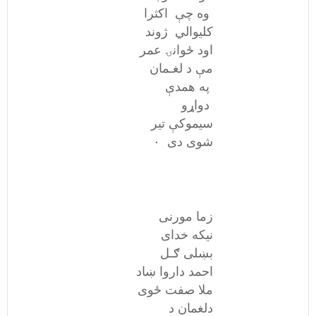
وه چې اکثرا
کلیوالي ژوند
اود ځوانۍ عمر
مې د لغـمان
په همدې
دواړو
سیموکې تیر
شوی دی ۰
زما مورنی
نیکه خدای
بښلی ګـل
احمد داروا ښاد
ملا صفت ځوی
دلغمان د