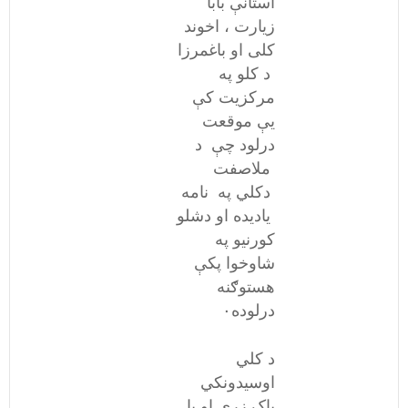
استانې بابا
زیارت ، اخوند
کلی او باغمرزا
د کلو په
مرکزیت کې
یې موقعت
درلود چې د
ملاصفت
دکلي په نامه
یادیده او دشلو
کورنیو په
شاوخوا پکې
هستوګنه
درلوده۰
د کلي
اوسیدونکي
پاک زړي او با