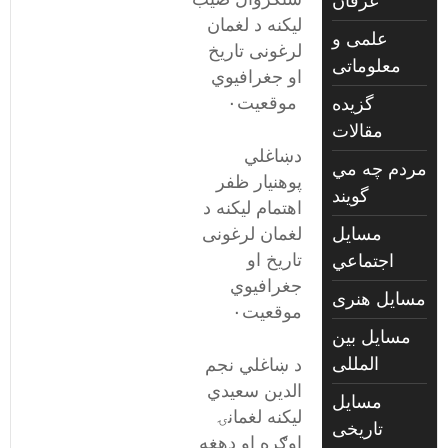
عرفان
ليکنه د لغمان
علمی و
لرغونی تاریخ
معلوماتی
او جغرافیوي
موقعیت٠
گزیده
مقالات
دښاغلي
مردم چه مي
پوهنيار ظفر
گويند
اهتمام ليکنه د
مسايل
لغمان لرغونی
تاریخ او
اجتماعي
جغرافیوي
مسايل هنری
موقعیت٠
مسایل بین
المللی
د ښاغلي نجم
الدين سعیدي
مسایل
ليکنه لغمانۍ
تاریخی
اوګره او دهغه