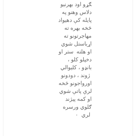
ګړو اود بهرنیو
دلاس وهنو په
پایله کې دهیواد
څخه بهره ته
مهاجرتونو ته
اړباستل شوي
او هلته ستر او
دخپلو کلو ،
بانډو ، کلیوالي
ژوند ، دودونو
اورواجونو څخه
لرې پاتې شوي
او کمه پیژند
ګلوي ورسره
لري ۰