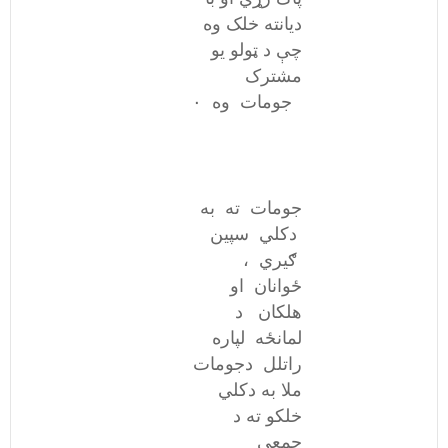
دیانته خلک وه
چې د ټولو یو
مشترک
جومات وه ۰
جومات ته به
دکلي سپین
ګیري ،
ځوانان او
هلکان د
لمانځه لپاره
راتلل دجومات
ملا به دکلي
خلکو ته د
جمعې