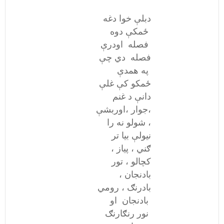
دبلې خوا دغه
ځمکې دوه
فصله اودرې
فصله دي چې
په همدې
ځمکو کې غلې
دانې د غنم
،جوار ،اوربشې
، شولو نه را
نیولې بیا تر
ګني ، پیاز ،
کچالو ، تور
بادنجان ،
بادرنګ ، رومي
بادنجان او
نور رنګارنګ