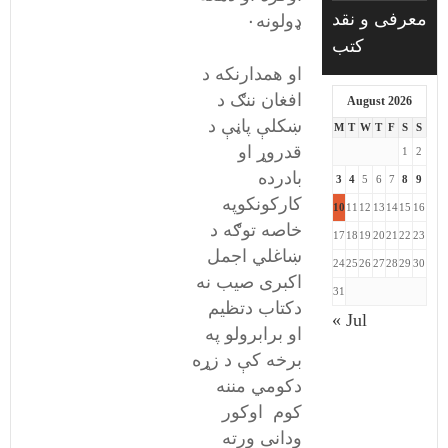
معرفی و نقد
ډولونه٠
کتب
او همدارنکه د
افغان ننګ د
August 2026
ښکلې پاڼې د
M
T
W
T
F
S
S
قدروړ او
1
2
بادرده
3
4
5
6
7
8
9
کارکونکوپه
10
11
12
13
14
15
16
خاصه توګه د
17
18
19
20
21
22
23
ښاغلي اجمل
24
25
26
27
28
29
30
اکبری صيب نه
31
دکتاب دتظيم
« Jul
او برابرولو په
برخه کې د زړه
دکومي مننه
کوم اوکور
ودانی ورته