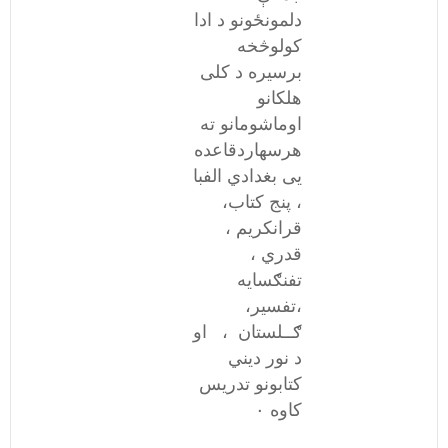
دلمونځونو د ادا
کولوڅخه
برسیره د کلی
هلکانو
اوماشومانو ته
هرسهاردقاعده
یی بغدادي الفبا
، پنج کتاب،
قرانکریم ،
قدري ،
تفنګسایه
،تفسیر،
ګــلستان ، او
د نور دیني
کتابونو تدریس
کاوه ۰