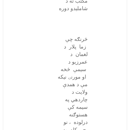
مکتب ته د
شاملیدو دوره
څرنګه چې
زما پلار د
لغمان د
عمرزیو د
سیمې څخه
او مورنۍ نیکه
مې د همدې
ولایت د
چاردهي په
سیمه کې
هستوګنه
درلوده ، نو
چې کله به