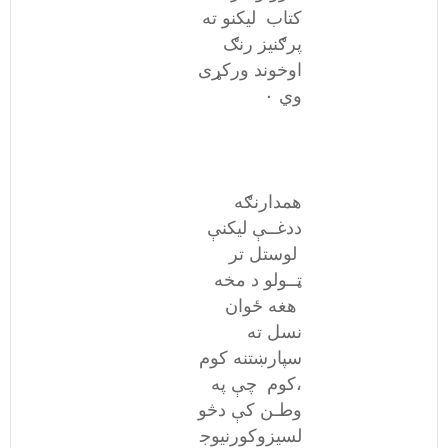
کتاب لیکنو ته
پرګنیز رنګ
اوخوند ورکړی
وي ۰
همدارنګه
ددغــې لیکنې
لوستل تر
ټــولو د مخه
هغه ځوان
نسل ته
سپارښتنه کوم
،کوم چې په
وطـن کې دڅو
لسیزوکورنیوج