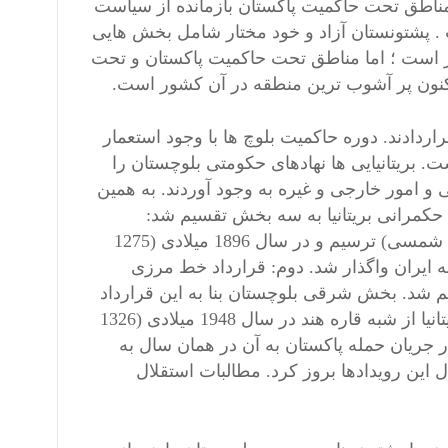
مناطق تحت حاکمیت پاکستان بازمانده از سیاست
 انگلیس و قبل از معاهدۀ دیورند (1845 – 1893) است . پشتونستان آزاد و خود مختار شامل بخش هایی
ور است ؛ اما مناطق تحت حاکمیت پاکستان و تحت
راردادند. دوره حاکمیت بلوچ ها با وجود استعمار
ای (1237 تا 1326 شمسی) ادامه داشت. بریتانیایی ها نهادهای حکومتی بلوچستان را
و امور خارجی و غیره به وجود آوردند. به همین
حفظ کرد.(1) بلوچستان در دوره حکمرانی بریتانیا به سه بخش تقسیم شد:
نخست: قرارداد مرزی “گلداسمیت” که در سال 1871 میلادی (1250 شمسی) ترسیم و در سال 1896 میلادی (1275
ایران واگذار شد. دوم: قرارداد خط مرزی
در سال 1894 شمسی (1273 شمسی) ترسیم شد. بخش شرقی بلوچستان بنا به این قرارداد
بین هند بریتانیا و افغانستان تقسیم شد. بلوچستان به دنبال خروج بریتانیا از شبه قاره هند در سال 1948 میلادی (1326
جریان حمله پاکستان به آن در همان سال به
ین رویدادها بروز کرد. مطالبات استقلال