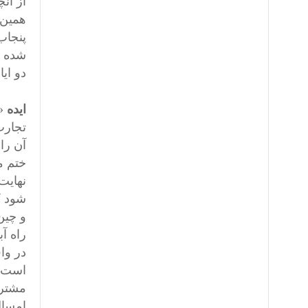
از آن
همین 
پنجاب
شده ا
دو ایا
ایده
«
تجارت
آن را
ختم م
نهایت
راه آب
در وا
است و
مشترک
امسال