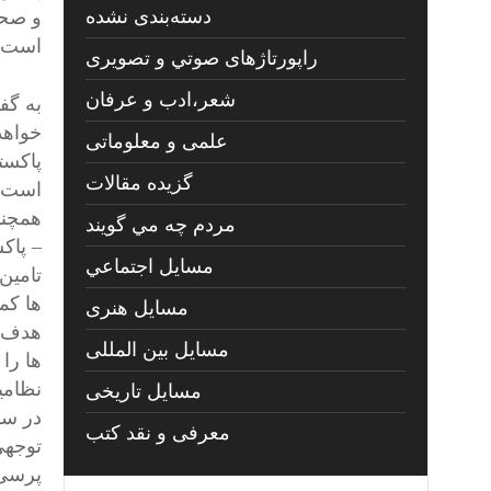
دسته‌بندی نشده
و صحر
است.
راپورتاژهای صوتي و تصويری
شعر،ادب و عرفان
به گف
خواهد
علمی و معلوماتی
پاکستا
گزیده مقالات
است ک
همچنا
مردم چه مي گويند
– پاک
مسايل اجتماعي
تامین
ها کم
مسايل هنری
هدف ش
مسایل بین المللی
ها را
مسایل تاریخی
معرفی و نقد کتب
توجهی