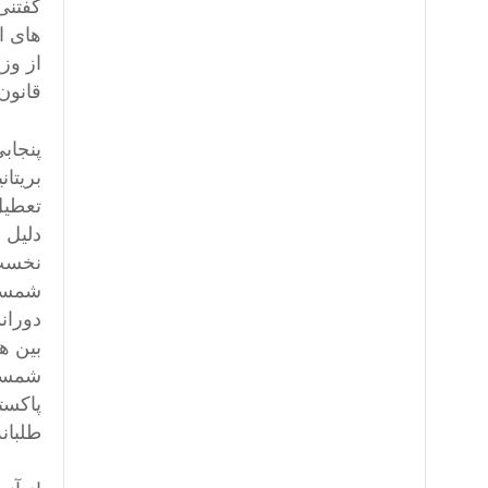
گفتنی
از وز
قانون آن کشور 22 منطقه است مربوط
پنجابی
تعطیل
شمسی)
شمسی)
پاکست
طلبان