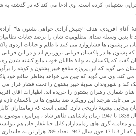
ایی پشتیبانی کرده است. وی ادعا می کند که در گذشته به 
تۀ آقای افریدی، هدف “جنبش آزادی خواهی پشتون ها” آزادی
 تا بدین وسیله صدای مظلومیت شان را برضد جنایات نظامیان پ
ن بر پشتون ها فشاروارد می کنند تا ظلم و جنایات اردوی پاکستا
ه پشتون ها در پاکستان قربانی تروریزم اند و در این قربانی
ن گفت که پاکستان به بهانۀ طالبان خوب مانع کشته شدن رهبر
ستان می گوید که این پروژه منافع خیبر پشتون و کویته را برآ
 می کند. وی می گوید که چین می خواهد بخاطر منافع خود پا
ک کند و شهروندان صوبۀ خیبر پشتون را تحت فشار قرار می ده
ان شماری رهبران پشتون را خریده اند. اظهارات آقای افرید
 بر می تابد. هرچند این رویکرد ضد پشتون ها در پاکستان تازه
در سال 1838 تا 1947 زمان پادشاهی ظاهر شاه ، پیرامون
 و معامله گری های زمامداران کابل حتا غفار خان هم نتوانست 