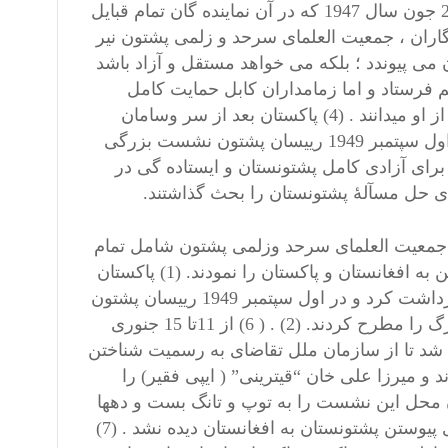
برای پیوستن مناطق پستونستان به هند رای دادند . در جرگۀ بنودر 21 جون سال 1947 که در آن نماینده گان تمام قبایل
اران ، جمعیت العلمای سرحد و زلمی پشتون نیر
ن می پیوندد ؛ بلکه می خواهد مستقل و آزاد باشد
م فرستاد و اما زمامداران کابل حمایت کامل
نکردند. مورخین دلیل ناکامی گاندی را عدم حمایت دولت افغانستان از او میدانند . (4) پاکستان بعد از سر وسامان
دادن نظامیان خود در 16 جون 1948 غفار خان را بازداشت کرد . در اول سپتمبر 1949 رییسان پشتون نشست بزرگی
برای آزادی کامل پشتونستان و ایستاده گی در
ای حل مسآلۀ پشتونستان را بحث گذاشتند.
 جون سال 1947 خدایی خدمتگاران، جمعیت العلمای سرحد وزلمی پشتون شامل تمام
قبایل آزاد و محکوم به شمول بلوچستان فیصله به استقلال و نپیوستن به افغانستان و پاکستان را نمودند. (1) پاکستان
بعد از سر و سامان دادن نظام خود در 16 جون 1948 غفار خان را بازداشت کرد و در اول سپتمبر 1949 رییسان پشتون
نشست بزرگی را تشکیل و برای آزادی کامل خود موضوع جرگۀ بزرگ را مطرح کردند. (2) . ( 6) از 11تا 15 جنوری
ه شد تا از سازمان ملل تقاضای به رسمیت شناختن
 و میرزا علی خان “قیترینی” ( ایپی فقیر) را
 محل این نشست را به توپ و تانگ بست و دهها
تن را کشته و زخمی گردانید . در این جرگه هم هیچگونه تمایلی برای پیوستن پشتونستان به افغانستان دیده نشد . (7)