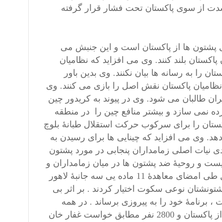
شدت از سوی پاکستان تحت فشار قرار گرفته
 پشتون ها از پاکستان است و این جنبش می
اکستان بلند کنند. وی می افزاید که نظامیان
ن را به رسانه ها بیان نکنند. وی بدین باور
 نظامیان پاکستان نقش اصل را بازی می کنند. وی
ان طالبان می شود. وی در پیوند به کریدور چین
ورده نمی سازد و بیشتر منافع چین را در منطقه
کستان را برای سرکوب حرکت استقلال طبانۀ بلوچ
د. وی می افزاید که چینایی ها برای رسیدن به
ی نیات اصلی زمامداران پنجابی در مورد پشتون
 نیست و روحیۀ ضد پشتون ها در میان زمامداران و
نظامیان پنجابی پیشینۀ تاریخی دارد. گفتنی است که زمامداران کابل طی امضای معاهدۀ 11 ماده یی سه جانبۀ لاهور
 موضوع پشتونشتان نوعی سکوت اختیار کردند . بر اثر بی
، برنامۀ خود را به پیروزی برساند . در همه
پرسی که از 3 تا 17 جون سال 1947 تعداد 289 هزار تن به جانبداری از پاکستان و 2800 نفر مطابق خواست غفار خان