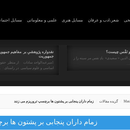
یخی
شعر،ادب و عرفان
مسايل هنری
علمی و معلوماتی
مسايل اجتما
و نَفْس چیست؟
نقدواره پژوهشیِ بر مفاهیم جمهور
جمهوریت
 الدین « سعیدی» بادِ نفس مر سینه را ز
1میرعبدالواحد سادات از منظر حقو
ه…
اساسی و علوم سیاسی در راستای : 
Mas
گزیده مقالات
زمام داران پنجابی بر پشتون ها برچسپ تروریزم می زنند
زمام داران پنجابی بر پشتون ها ب