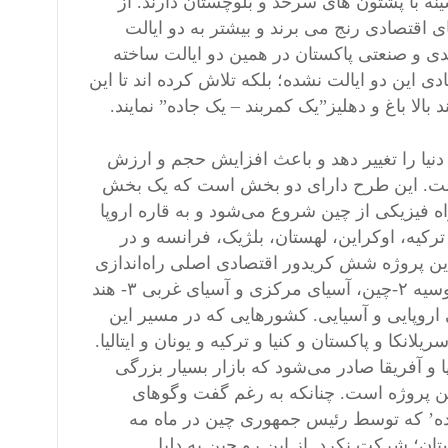
نه با پشتون های سرحد و بلوچستان دارند. از
 اقتصادی رنج می برند و بیشتر به دو ایالت
یدی و صنعتی پاکستان در همین دو ایالت ساخته
ی این دو ایالت نشده؛ بلکه تلاش کرده اند تا این
بالا باغ و دهلیز”یک کمربند – یک جاده” نمایند.
دنیا را تغییر دهد و باعث افزایش حجم و ارزش
 است. این طرح دارای دو بخش است که یک بخش
 فیزیکی از چین شروع می‌شود و به قاره اروپا
کیه، اوکراین، لهستان، بلژیک، فرانسه و در
 این پروژه شش کریدور اقتصادی اصلی راه‌اندازی
شود که این کریدورهای اقتصادی عبارتند از: ۱- چین، مغولستان و روسیه ۲-چین، ‌آسیای مرکزی و‌ آسیای غربی ۳- هند
ن ۵-بنگلادش، چین و هند-میانمار ۶- پل زمینی اروپایی و آسیایی. کشورهایی که در مسیر این
لانکا و پاکستان و کنیا و ترکیه و یونان و ایتالیا.
 و آفریقا صادر می‌شود که بازار بسیار بزرگی
ن پروژه است. چنانکه به رغم گفت وگوهای
ده’ که توسط رئیس جمهوری چین در ماه مه
تان؛ شرکت نکرد. از این رو چین به دلیل