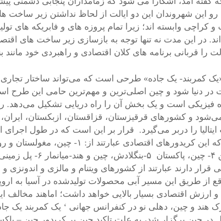
چه گفته آمد، آشکارا می شود که زمامداران پنجابی دشمنی پیشی
رو این شهروندان این دو ایالت از لحاظ نداشتن زیر ساخت های
 و کراچی وابسته اند؛ زیرا تمام پروزه های و فابریکه های تول
ند. در این مدت نه تنها توجه به بازسازی زیر ساخت های اقتصاد
لت را قربانی برنامه های کلان اقتصادی و راهبردی خود مانند بند 
یک کمربند-‌ یک جاده» طرحی است که می‌تواند ساختار تجاری 
 در دنیا شود و چین اصلی‌ترین و مهم‌ترین حامی این طرح
ه فیزیکی است و یک بخش آن را راه دریایی تشکیل می‌دهد. راه
ی‌شود و کشورهای قرقیزستان، قزاقستان، ازبکستان، ایران، تر
 ایتالیا را در‌بر می‌گیرد. قرار بر این است که در طول اجرای
و چین ۴- چین، پاکستا
ی قرار دارند عبارتند از کشورهای ویتنام و مالزی و اندونزی و سری
قع از طریق این مسیر آبی محصولات تولیدشده در آسیا به اروپا
 ارزش اقتصادی بسیار بالایی خواهد داشت؛ اماهند مخالف ای
 هند و چین، دهلی نو در کنفرانس جهانی ‘ یک کمربند یک جا
 در چین برگزار شد، به علت تاکید چین بر کریدور چین – پاکس