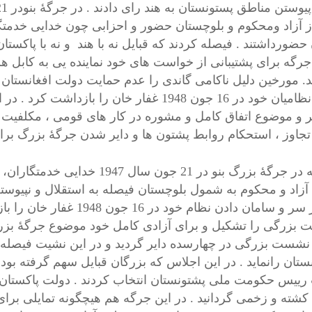
ز آزاد ومحکوم و بلوچستان حضور و احزابی چون خدایی خدمتگ
 حضورداشتند . فیصله کردند که قبایل نه با هند و نه با پاکستا
 جرگه برای پشتیبانی از خواست های خود نماینده یی به کابل ه
یر و موضوع اتفاق کامل و مشوره در کار های قومی ، مکلفیت 
 تجاوز ، استحکام روابط پشتون ها و دایر شدن جرگۀ بزرگ بر
چنانکه در جرگۀ بزرگ بنو در 21
195 نشست بزرگی در چهارسده دایر گردید و در این نشیت فیصل
تان رانماید . در این اجلاس که بزرگان قبایل سهم گرفته بودند
رییس حکومت ملی پشتونستان انتخاب کردند . دولت پاکستان