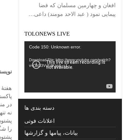
افغان و چهارمین مسلمان که فضا
پیمایی نمود ( عبد الاحد مومند) داعی…
TOLONEWS LIVE
Video
Code 150: Unknown error.
Player
Download File: https://www.youtube.com/watch?
v=ON33VvEdKas&_=1
نویسن
هفتۀ 
پاکست
در من
دسته بندی ها
نه تن
پشتون
اعلانات فوتی
را شگ
بیانات، پیامها و گزارشها
پشتون