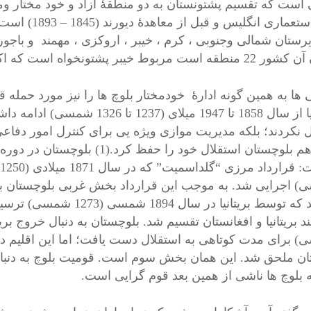
 است که تقسیم پشتونستان به دو منطقۀ آزاد و خود مختار و
های استعماری
یرستان شمالی وجنوبی ، کرم ، خیبر ، اروکزی ، مهمند و باج
 خیبر پشتونخواه است که اکنون پر آشوب ترین منطقه در آن کشور است.
 ها به همین گونه ادارۀ خودمختار بلوچ ها را نیز مورد حمله ق
بریتانیا از سال 1858 تا 1947 میل
 نکردند؛ بلکه مدیریت موازی ویژه یی برای کنترل امور دفاعی 
دلیل هم بلوچستان استقلال خود را 
 اجرایی شد. به موجب این قرارداد بخش غربی بلوچستان به 
دوراند که توسط بریتانیا 
 برای مدت کوتاهی به استقلال دست یافت؛ اما این اقلیم در 
ان ملحق شد. این همان بخش سوم است. قومیت بلوچ به دنبال ا
ه بلوچ ها ناشی از همین بعد قوم گرایی است.