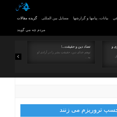
عي
بیانات، پیامها و گزارشها
مسایل بین المللی
گزیده مقالات
مردم چه مي گويند
ی و
تضاد دین و حقیقت...!
توهم خدای دین، حقیقتِ بشر را در آزادی او
ق
به…
…
رچسپ تروریزم می زنند