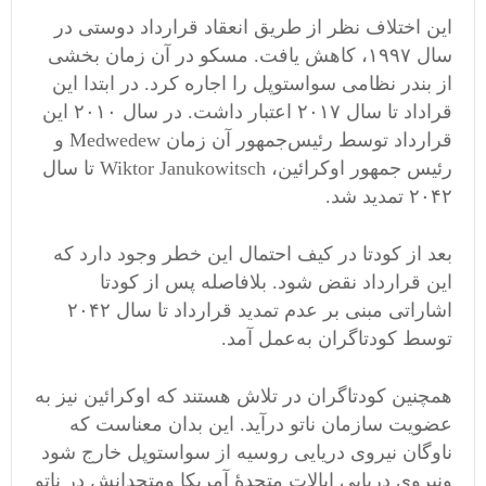
این اختلاف نظر از طریق انعقاد قرارداد دوستی در
سال ۱۹۹۷، کاهش یافت. مسکو در آن ​زمان بخشی
از بندر نظامی‌ سواستوپل را اجاره کرد. در ابتدا این
قراداد تا سال ۲۰۱۷ اعتبار داشت. در سال ۲۰۱۰ این
قرارداد توسط رئیس‌جمهور آن زمان Medwedew و
رئیس جمهور اوکرائین، Wiktor Janukowitsch تا سال
۲۰۴۲ تمدید شد.
بعد از کودتا در کیف احتمال این خطر وجود دارد که
این قرارداد نقض شود. بلافاصله پس از کودتا
اشاراتی مبنی بر عدم تمدید قرارداد تا سال ۲۰۴۲
توسط کودتاگران به‌عمل آمد.
همچنین کودتاگران در تلاش هستند که اوکرائین نیز به
عضویت سازمان ناتو درآید. این بدان معناست که
ناوگان نیروی دریایی روسیه از سواستوپل خارج شود
ونیروی دریایی ایالات متحدهٔ آمریکا ومتحدانش در ناتو