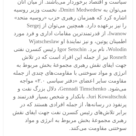
سیاست و اقتصاد برخوردار می‌باشند. از میان آنان
می‌توان به Dmitri Medwedew، نخست وزیر روسیه
اشاره کرد که همزمان رهبری حزب «روسیه متحد»
را نیز برعهده دارد. همچنین می‌توان از Sergej
Iwanow، از قدرتمندترین مقامات اداری و فرد مورد
اطمینان پوتین، و نیز نمایندهٔ او Wjatscheslaw
Wolodin، نام برد. Igor Setschin رئیس کنسرن نفتی
Rosneft نیز از جمله این افراد است که در تلاش
جهت ایفای نقش رهبری مجموعهٔ بخش مربوط به
انرژی و مواد سوختنی با مقاومت‌های چندی از جمله
مقاومت سایر اعضای «دفتر سیاسی ۲.۰» مواجه
می‌شود. Gennadi Timschenko، دلال بزرگ نفت و
Juri Kowaltschuk، بانکدار و شخص بسیار قدرتمند و
پرنفوذ در رسانه‌ها، از جمله افرادی هستند که در
برابر تلاش‌های رئیس کنسرن نفت جهت ایفای نقش
رهبری مجموعهٔ بخش مربوط به انرژی و مواد
سوختنی مقاومت می‌کنند.