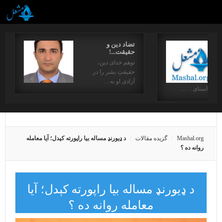
تضاد دین و
حقیقت...!
توهم خدای دین،
حقیقتِ بشر را در
آزادی او به…
در راستای : …
Mashal.org
گزیده مقالات
د ډيورنډ مساله بیا راپورته کېدل؛ آیا معامله
روانه ده ؟
د ډيورنډ مساله بیا راپورته کېدل؛ آیا
معامله روانه ده ؟