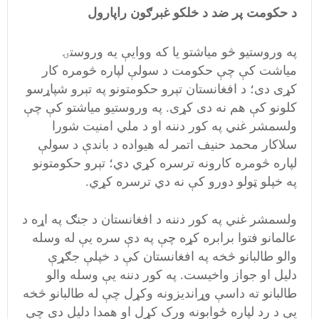
د حکومت پر ضد د خلکو غبرګون راپارول
په وروستيو څو مياشتو يا که ووايې يه وروستۍ
مياشت کې چې حکومت د سولې لپاره څومره کار
کړی دی؛ د افغانستان تېرو حکومتونو په تېرو شپاړسو
کلونو کې هم نه دی کړی. په وروستيو مياشتو کې چې
ولسمشر غني په کور دننه او د ملي امنيت شورا
سلاکار محمد حنيف اتمر له هيواده د باندې د سولې
لپاره څومره کارونه ترسره کړي دي؛ تېرو حکومتونو
په خپلو ټولو دورو کې نه دي ترسره کړي.
ولسمشر غني په کور دننه د افغانستان د جنګ په اړه د
عالمانو فتوا برابره کړه چې په دې سره یې له وسله
والو طالبانو څخه په افغانستان کې د خپلې جګړې
دليل او جواز واخيست. په کور دننه يې وسله والو
طالبانو ته داسې وړانديزونه وکړل چې له طالبانو څخه
يې د رد لپاره ځوابونه ورک کړل او همدا دليل دی چې