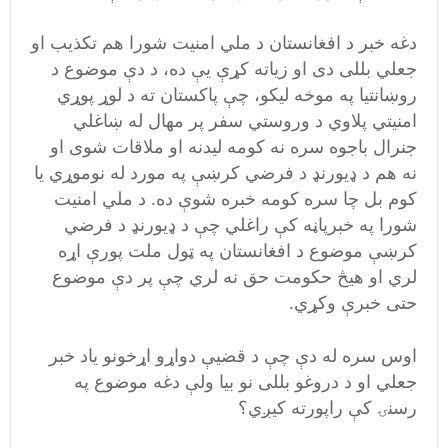
دغه خبر د افغانستان د ملي امنيت شورا هم تکذيب او
جعلي بللی دی او زياته کړې يې ده، د دې موضوع د
روښانتيا په موخه ليکو، چې پاکستان ته د لوړ پوړي
امنيتي پلاوي د وروستي سفر پر مهال له ښاغلي
جنرال باجوه سره نه کومه ليدنه او ملاقات شوی او
نه هم د ډيورنډ د فرضي کرښې په مورد له نوموړي یا
کوم بل چا سره کومه خبره شوې ده. د ملي امنیت
شورا په خبرپاڼه کې راغلي چې د ډيورنډ د فرضي
کرښې موضوع د افغانستان په ټول ملت پورې اړه
لري او هيڅ حکومت حق نه لري چې پر دې موضوع
حتی خبرې وکړي.
اوس سره له دې چې د قضيې دواړو اړخونو ياد خبر
جعلي او د دروغو بللی نو بيا ولې دغه موضوع په
رسنۍ کې راپورته کيږي؟