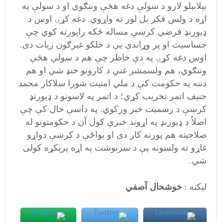
بېلابېلو لارو د سولې دغه هڅې وننګوي او د سولې په
اړه د ولس فکر بل لور ته واړوي. دغه کړۍ اوس د
ډيورنډ فرضي کرښې مساله ځکه راپورته کوي چې
حساسيت او پر وړاندې يې د خلکو غبرګون زیات دی.
اوس دغه کړۍ په دې خاطر چې هم د سولې هڅې
وننګوي، هم ولسمشر غني د کارونو خنډ شي او هم
دننه په حکومت کې د ملي امنيت شورا سلاکار محمد
حنيف اتمر تخريب کړي؛ د اتمر په لاسونو د ډيورنډ
کرښې د رسميت خبر ورکوي. په داسې حال کې چې
اصلاً د ډيورنډ په اړوند خبرې کول آن د حکومتونو له
صلاحيته هم پورته کار دی او يواځې د کرښې دواړو
غاړو ته ولسونه يې د سرنوشت په اړه پرېکړه کولی
شي.
لیکنه :
خوشحال آصفي