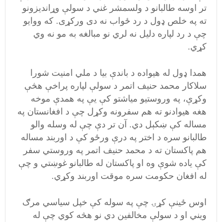
تر اوسه طالبانو د ولسمشر غني د سولې وړانديزونو
ته په خلص ډول د رد ځواب نه دی ورکړی. که ووايو
چې د رد لپاره دليل نه لري نو مبالغه به مو نه وي
کړي.
همدا ډول له هيواده د باندې بيا د ملي امنيت شورا
سلاکار محمد حنيف اتمر د سولې لپاره پراخې هڅې
وکړې، په وروستيو مياشتو کې يې په همدې موخه
هغه هيوادنو ته هم سفرونه وکړل چې د افغانستان په
مساله کې ښکېل دي. آن تر دې چې له وسله والو
طالبانو سره د اختر په درې ورځو کې د اوربند مساله
هم پاکستان ته د محمد حنيف اتمر په وروستي سفر
کې ياده شوې وه او پاکستان له طالبانو غوښتي و چې
له افغان حکومت سره موقت اوربند وکړي.
اوس ځينې کړۍ چې په سوله کې خپل سياسي مرګ
ویني او د سولې مخالفين دي نو هڅه کوي چې له