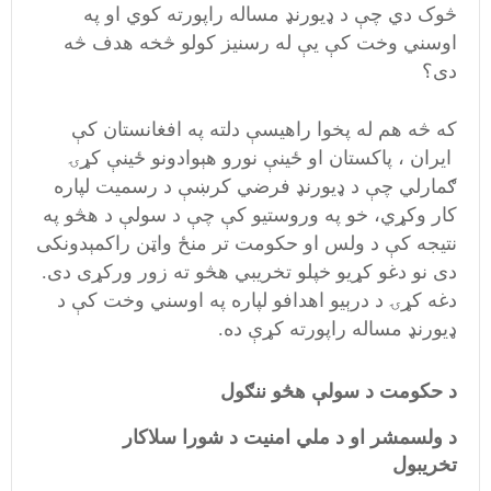
څوک دي چې د ډيورنډ مساله راپورته کوي او په
اوسني وخت کې يې له رسنيز کولو څخه هدف څه
دی؟
که څه هم له پخوا راهيسې دلته په افغانستان کې
ايران ، پاکستان او ځینې نورو هېوادونو ځينې کړۍ
ګمارلي چې د ډيورنډ فرضي کرښې د رسميت لپاره
کار وکړي، خو په وروستيو کې چې د سولې د هڅو په
نتيجه کې د ولس او حکومت تر منځ واټن راکمېدونکی
دی نو دغو کړیو خپلو تخريبي هڅو ته زور ورکړی دی.
دغه کړۍ د درېيو اهدافو لپاره په اوسني وخت کې د
ډيورنډ مساله راپورته کړې ده.
د حکومت د سولې هڅو ننګول
د ولسمشر او د ملي امنيت د شورا سلاکار
تخريبول