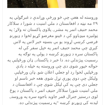
وروسته له هغې چې څو ورځې وړاندې د غبرګولي په
۲۹ مه نېټه د افغانستان د ملي امنيت د شورا د سلاکار
محمد حنيف اتمر په مشرۍ پلاوی پاکستان ته ولاړ؛ په
ټولنيزه ميډياوو کې د ځینو مغرضو کړيو لخوا د ډيورنډ
فرضي کرښې اړوند يو بې بنسټه خبر لاس په لاس
کيږي چې محمد حنيف اتمر په خپل سفر کې له
پاکستان سره د ډيورنډ کرښه د پولې په توګه په
رسميت پېژندلې ده. دا خبر د پاکستانۍ ډان ورځپاڼې په
حواله خپور شوی دی چې وروسته په خپله د يادې
ورځپاڼې لخوا رد او جعلي اعلان شو. ډان ورځپاڼې
وليکل چې دوی پورې تړل شوی هغه خبر ناسم او
جعلي دی چې په کې لیکل شوی چې د افغانستان د
ملي امنیت شورا سلاکار حنیف اتمر د پاکستان د پوځ
لوی درستیز جنرال قمر جاوېد باجوه سره په وروستۍ
لیدنه کې ډیورنډ کرښه “په رسمیت پېژندلې ده.