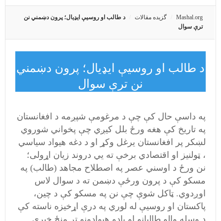
Mashal.org
گزیده مقالات
د طالب او روسيې ايډيال؛ پرون دښمني نن
ترې سوال
د طالب او روسيې ايډيال؛ پرون دښمني
نن ترې سوال
په داسې حال کې چې د مرغومې شپږمه د افغانستان
په تاريخ کې هغه ورځ بلل کيږي چې پخواني شوروي
لښکر پر افغانستان يرغل وکړ او د دغه هیواد سياسي
، ټولنيز او اقتصادي برخې ته يي دروند زيان اړولی؛
نن ورځ د اوسني عصر په اصطلاح مجاهد (طالب) په
مسکو کې د پرون ورځې دښمن ته د سوال لاس
اوږدوي. ټاکل شوې چې نن په مسکو کې د چين،
پاکستان او روسيې له لوري په درې اړخيزه ناسته کې
د وسله والو طالبانو او يادو هيوادونو تر منځ خبرې