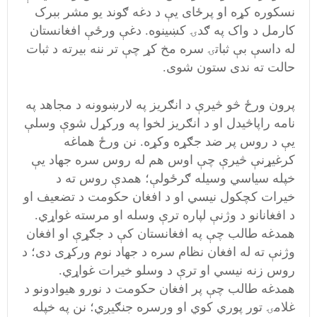
نسکوره کړه او پرځای یې د دغه ګوند یو مشر ببرک
کارمل د واک په ګدۍ کښینوه. دغې ورځې افغانستان
له داسې بې ثباتۍ سره مخ کړ چې تر ننه بیرته د ثبات
حالت ته ندی ستون شوی.
پرون ورځ څو څيرې د انګريز په لارښوونه د مجاهد په
نامه راپاڅيدل او د انګريز لخوا په ورکړل شوې وسلې
يې د روس پر ضد جګړه وکړه. نن ورځ هماغه
کرغيړنې څيرې چې اوس هم له روس سره جهاد يې
خپله سياسي وسيله ګرځولې؛ همدې روس ته د
خيرات کچکول نيسي او د افغان حکومت د تضعيف او
د افغانانو د وژنې لپاره ترې وسله او مرسته غواړي.
همدغه طالب چې په افغانستان کې د جګړې او افغان
وژنې ته له افغان نظام سره د جهاد نوم ورکړی دی؛ د
روس زنه نيسي او ترې د وسلو خيرات غواړي.
همدغه طالب چې پر افغان حکومت د نورو هيوادونو د
غلامۍ تور پوري کوي او ورسره جنګيږي؛ نن په خپله