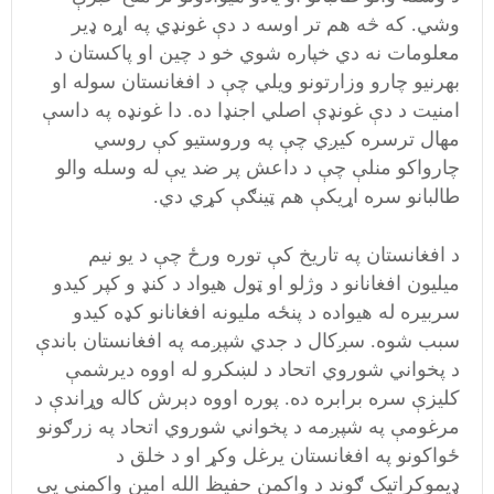
وشي. که څه هم تر اوسه د دې غونډي په اړه ډیر
معلومات نه دي خپاره شوي خو د چين او پاکستان د
بهرنيو چارو وزارتونو ويلي چې د افغانستان سوله او
امنيت د دې غونډې اصلي اجنډا ده. دا غونډه په داسې
مهال ترسره کيږي چې په وروستيو کې روسي
چارواکو منلې چې د داعش پر ضد يې له وسله والو
طالبانو سره اړيکې هم ټينګې کړي دي.
د افغانستان په تاريخ کې توره ورځ چې د يو نیم
ميليون افغانانو د وژلو او ټول هيواد د کنډ و کپر کيدو
سربيره له هيواده د پنځه ملیونه افغانانو کډه کيدو
سبب شوه. سږکال د جدي شپږمه په افغانستان باندې
د پخواني شوروي اتحاد د لښکرو له اووه دیرشمې
کلیزې سره برابره ده. پوره اووه دېرش کاله وړاندې د
مرغومې په شپږمه د پخواني شوروي اتحاد په زرګونو
ځواکونو په افغانستان یرغل وکړ او د خلق د
ډیموکراتیک ګوند د واکمن حفیظ الله امین واکمني یې