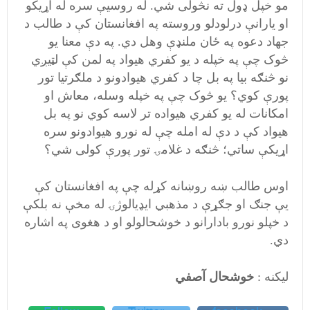
مو خپل ډول ته نڅولی شي. له روسيې سره له اړيکو
او يارانې درلودلو وروسته په افغانستان کې د طالب د
جهاد دعوه په ځان ملنډې وهل دي. په دې معنا يو
څوک چې په خپله د يو کفري هيواد په لمن کې لټيږي
نو څنګه بيا په بل چا د کفري هيوادونو د ملګرتيا تور
پورې کوي؟ يو څوک چې په خپله وسله، معاش او
امکانات له يو کفري هيواده تر لاسه کوي نو په بل
هيواد کې د دې له امله چې له نورو هيوادونو سره
اړيکې ساتي؛ څنګه د غلامۍ تور پورې کولی شي؟
اوس طالب ښه روښانه کړله چې په افغانستان کې
يې جنګ او جګړې د مذهبي ايډيالوژۍ له مخې نه بلکې
د خپلو نورو بادارانو د خوشحالولو او د هغوی په اشاره
دي.
لیکنه :
خوشحال آصفي