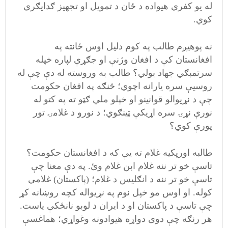
له يو کفري هيواده د ځان د تمويل او تجهيز ګدايګري
کوي.
نه پوهيږم طالب په کوم دليل اوس ځانته په
افغانستان کې د افغان وژنې او جګړې لپاره خپله
سرتمبګي جهاد بولي؟ طالب به وروسته له دې چې له
روسيې سره يارانه اچوي؛ څنګه په افغان حکومت
چې د نړيوالو قوانينو او خپلو ملي ګټو ته په کتو له
نورې نړۍ سره اړيکې ټينګوي؛ د نورو د غلامۍ تور
پورې کوي؟
طالبه اورپکيه غلام ته يې که د افغانستان حکومت؟
تاسې خو تر ننه غلام ابن غلام وئ. په دې معنا چې
تاسې خو تر ننه د انګليس د غلام؛ (پاکستان) غلامي
کوله. او اوس مو خپل نوم په نړیواله کچه روښانه کړ
چې تاسې د پاکستان او د ايران د لوبو نانځکې ياست.
هر رنګه چې دوی دواړه هيوادونه وغواړي؛ هماغسې