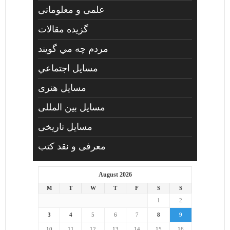
علمی و معلوماتی
گزیده مقالات
مردم چه مي گويند
مسايل اجتماعي
مسايل هنری
مسایل بین المللی
مسایل تاریخی
معرفی و نقد کتب
August 2026
M
T
W
T
F
S
S
1
2
3
4
5
6
7
8
9
10
11
12
13
14
15
16