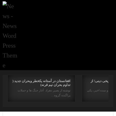
راتاریخی دینی؛ از
افغانستان در آستانه یکخطر وبحران جدید (
تداوم بحران نیم قرنه)
د در دو سده اخیر، یکی
نوشته از بصیر دهزاد آغاز جنگ ها و حملات
پراگنده گروه…