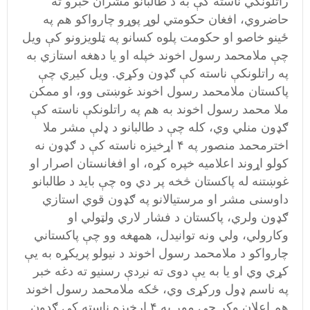
راتلونکي ناسته کې به د طالبانو مشران خبرو ته
حاضروي، افغان حکومتي لوړ پوړو چارواکو هم په
ځینو خاصو او حکومت پلوه کسانو په ټلویزونو کې ویل
چې ملامحمد رسول اخوند خپله او یا دهغه استازي به
په راتلونکې ناسته کې ګډون وکړي. ویل کیږي چې
پاکستان ملامحمد رسول اخوند غوښتی وو،‌ او ممکن
ملا محمد رسول اخوند به هم په راتلونکې ناسته کې
ګډون منلي وي،‌ کله چې د طالبانو د ډلې مشر ملا
اخترمحمد منصور په ۴ اړخیزه ناسته کې د ګډون نه
کولو اړوند اعلامیه خپره کړه،‌ او افغانستان اصرار او
غوښتنه له پاکستان څخه پر دي وه چې باید د طالبانو
داوسنی مشر او مرستیالانو په ګډون قوي استازي
ګډون ولري،‌ پاکستان د فشار لاري ولټولي او
وکارولي، ولي ونه توانیدل،‌ همهغه وو چې پاکستاني
چارواکو د ملامحمد رسول اخوند د نیولو پریکړه به یې
کړي وي او یا به یې دوی ته نږدې رسنیو ته دغه خبر
په ناسم ډول ورکړی وي،‌ ځکه ملامحمد رسول اخوند
هم اعلان وکړ چې موږ په ۴ اړخیزه ناسته کې ګډون