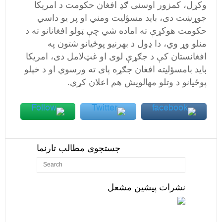
وکړل،‌ کمزور اوسنی ګډ افغان حکومت د امریکا
جوړښت دی،‌ باید مسؤلیت ومني او پر یو داسي
حکومت هوکړې ته اماده شي چې ټولو افغانانو ته د
منلو وړ وي،‌ دا ډول د بهرنیو پوځیانو شتون په
افغانستان کې د جګړې لوی او غټ‌لامل دی، امریکا
باید بامسؤلیته افغان جګړه پای ته ورسوي او د خپلو
پوځیانو د وتلو مهالویش هم اعلان کړي.
جستجوی مطالب تارنما
نشرات پیشین مشعل