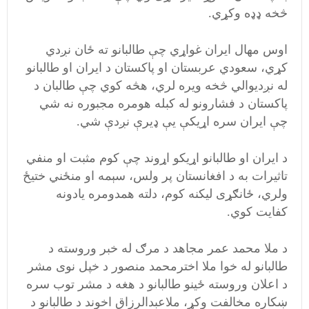
څخه ډډه وکړي.
اوس مهال ایران غواړي چې طالبانو ته ځان نږدي
کړي‌، سعودي عربستان او پاکستان د ایران او طالبانو
له نږدیوالي څخه ویره لري، هڅه کوي چې طالبان د
پاکستان د فشارونو له کبله هومره مجبوره نه شي
چې ایران سره اړیکې يې ډیرې نږدې شي.
د ایران او طالبانو اړیکو اړوند چې کوم مثبت او منفي
تاثیرات به د افغانستان پر ولس،‌ سېمه او منځني ختیځ‌
ولري، ځانګړی لیکنه کوم،‌ دلته همدومره یادونه
کفایت کوي.
د ملا محمد عمر مجاهد د مرګ له خبر وروسته د
طالبانو له خوا ملا اخترمحمد منصور د خپل نوی‌ مشر
د اعلان وروسته ځینو طالبانو د هغه د مشر توب سره
ښکاره مخالفت وکړ،‌ ملاعبدالرزاق اخوند د طالبانو د