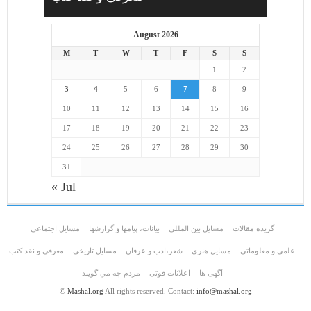
August 2026
M
T
W
T
F
S
S
1
2
3
4
5
6
7
8
9
10
11
12
13
14
15
16
17
18
19
20
21
22
23
24
25
26
27
28
29
30
31
« Jul
گزیده مقالات
مسایل بین المللی
بیانات، پیامها و گزارشها
مسايل اجتماعي
علمی و معلوماتی
مسايل هنری
شعر،ادب و عرفان
مسایل تاریخی
معرفی و نقد کتب
آگهی ها
اعلانات فوتی
مردم چه مي گويند
©
Mashal.org
All rights reserved. Contact:
info@mashal.org