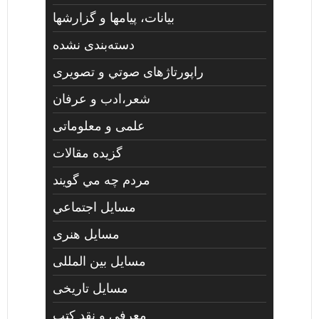
بیانات، پیامها و گزارشها
دسته‌بندی نشده
راپورتاژهای صوتي و تصويری
شعر،ادب و عرفان
علمی و معلوماتی
گزیده مقالات
مردم چه مي گويند
مسايل اجتماعي
مسايل هنری
مسایل بین المللی
مسایل تاریخی
معرفی و نقد کتب