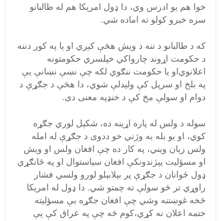
خوا هم یو ادرس وي،‌ دا ډول امریکا هم له طالبانو
سره خبرو کولو ته اماده شي.
که د طالبانو د ننه د ویش هڅې کیږي او یا په کور دننه
د حکومت اړوند چارواکي خپلسري حکومتونه
اعلانوي‌او یا حکومت ننګوي لکه چې نښې نښانې یې
په بلخ او سرپل کې ولیدلې شوي،‌ دا هڅې د جګړې د
دوام او سولې مخ کې د خنډ‌په معنی دی.
سوله د ولس له پاره اړینه ده،‌ شکېل لوري جګړه
کوي،‌ او یو بله به وژني خو ددوی د جګړې له امله
ولس زیان ویني، په کار ده چې افغان ولس او ویش
او مسؤلیت پېژندونکې افغان سیاستوال او په ځانګړي‌
ډول ځوانان د جګړې پر بېلابېلو لورو ولسي فشار
راوړي تر څو سولې‌ ته چمتو شي. دا ډول له امریکا
څخه غوښتنه وشي چې افغان جګړه بې مسؤلیته
ختمه اعلان نه کړي‌،‌کوم څه چې په عراق کې يې