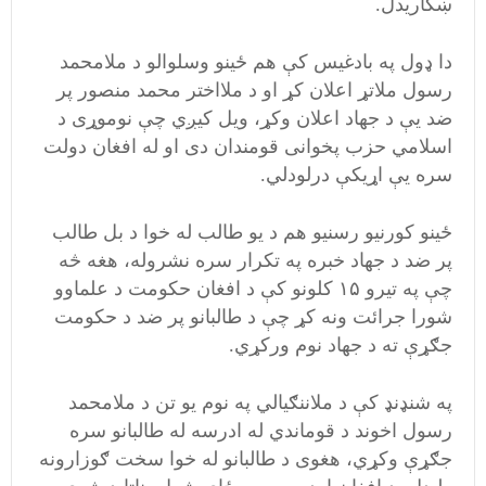
ښکاریدل.
دا ډول په بادغیس کې هم ځینو وسلوالو د ملامحمد
رسول ملاتړ اعلان کړ او د ملااختر محمد منصور پر
ضد یې د جهاد اعلان وکړ، ویل کیږي چې نوموړی د
اسلامي حزب پخوانی قومندان دی او له افغان دولت
سره یې اړیکې درلودلي.
ځینو کورنیو رسنیو هم د یو طالب له خوا د بل طالب
پر ضد د جهاد خبره په تکرار سره نشروله، هغه څه
چې په تیرو ۱۵ کلونو کې د افغان حکومت د علماوو
شورا جرائت ونه کړ چې د طالبانو پر ضد د حکومت
جګړې ته د جهاد نوم ورکړي.
په شنډنډ کې د ملاننګیالي په نوم یو تن د ملامحمد
رسول اخوند د قوماندي له ادرسه له طالبانو سره
جګړې وکړي،‌ هغوی د طالبانو له خوا سخت ګوزارونه