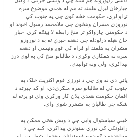
داسي راپورونه هم شته چې د ولسي جرګې د وکیل
جبارخان لیږل هلمند ته هم له همدې موضوع سره
تړاو لري، حکومت هڅه کوي چې په جنوب کې
نوروزي مشران وهڅوي چې ملامحمد رسول اخوند او
د حکومتي چارواکو تر منځ‌ رابطه لا ټینګه کړي. جبار
خان هیله درلودله چې دهغه خبرې ته به د نوروزو
مشران په هلمند او فراه کې غوږ ونیسي او دهغه
سره به همکاري وکړي،‌ د طالبانو منځ کې به لوی درز
پیداکړي، ‌ولي ونه توانیدی.
پاتې دي نه وي چې د نورزي‌ قوم اکثریت خلک په
جنوب کې له طالبانو سره ملګري‌دي،‌ او که چیرته د
افغان حکومت همدې پلان کار ورکړي وای نو پرته له
شکه چې طالبان به متضرر شوی وای.
ځینې سیاستوال وایې چې د ویش هڅې ممکن په
راتلونکي کې نوري ستونزې پیداکړي،‌ کله چې د
مجاهدینو د ګوندونو قومندانان وهڅول شول چې له