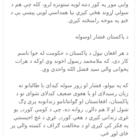
وایې موږ په کور دننه لویه ستونزه لرو، کله چې هم د
سولې اړوند هڅې کیږي بیا همداسي لویې پيښې يې د
ځنډ په موخه رامنځته کيږي.
د پاکستان فشار اوسوله
د هر افغان نیول د پاکستان د حکومت له خوا ناسم
کار دی، که ملامحمد رسول اخوند وي اوکه د هرات
پخوانی والي سید فضل الله واحدي وي.
که په نیولو،‌ فشار او زور سوله کیدای یا طالبانو ته
زیان رسیدلای او یا هغوی ضعیف کیدلای شوای نو د
پاکستان، افغانستان او ګوانتانامو زندانونه پري ډګ
شول او لا هم دالړۍ روانه ده،‌ چې د کومې کورنۍ یو
غړی زنداني کیږي د هغې کورنۍ غړي د غچ اخیستني
په فکر کې کیږي او د مخالفت ګراف د کښته والي پر
ځای لوړ ځي.