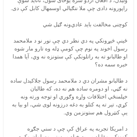
ولیدل، د افغان اردو سره یوځای شول، ناتاید شوې
راپورونه دادی چې ملا ننګیالي اوسمهال کابل کې دی.
کوچنی مخالفت باید عادي‌ونه ګڼل شي
ځینې څیړونکي په دي نظر دي چې نور نو د ملامحمد
رسول اخوند په نوم چې کومې ډله وه تارو مار شوه
او طالبانو ته به راتلونکې کې ستونزه نه وي، آیا همدا
خبره سمه ده؟
د طالبانو مشران دي د ملامحمد رسول جلاکېدل ساده
نه ګڼي، او دومره ساده هم نه ده،‌ که طالبان
خپلمنځي اختلافات واړه وګوري او توجه ورته ونه
کړي، تیر ته په کتلو به دغه درزونه لوی شي، او بیا به
یې کنټرول هم ستونزمن وي.
د امریکا تجربه په عراق کې چې د سني جګړه
کوونکي مقابله یې په خپله پر سني مسلمان وکړه،‌