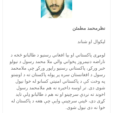
نظرمحمد مطمئن
لیکوال او شناند
لومړی پاکستاني
او بیا افغاني رسنیو
د طالبانو څخه د
ناراضه دنیمروز پخواني والي ملا محمد رسول د نیولو
خبر ورکړ،‌ پاکستاني رسنیو راپور ورکړ چې ملامحمد
رسول د افغانستان سره پر پوله پاکستان ته د اوښتو
په وخت کې د پاکستاني امنيتي کسانو له خوا نیول
شوی دی. تر اوسه داخبره نه هم ملامحمد رسول
اخوند ته نږدې سرچینو او نه هم د طالبانو ډلې تاید
کړی دی، ځینې سرچینې وایې چې هغه د پاکستان له
خوا نه دی نیول شوی.