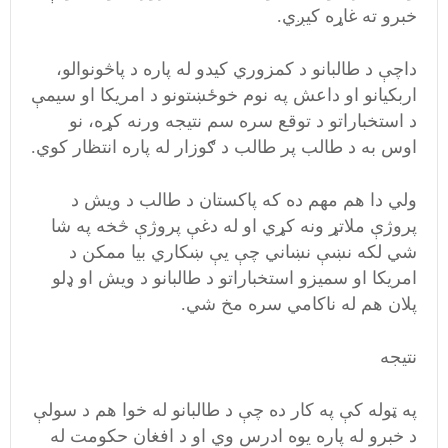
خبرو ته غاړه کیږي.
داچې د طالبانو د کمزوري کیدو له پاره د پاڅونوالو،‌
اربکیانو او داعش په نوم خوځښتونو د امریکا او سیمې
د استخباراتو د توقع سره سم نتیجه ورنه کړه،‌ نو
اوس به د طالب پر طالب د ګوزار له پاره انتظار کوي.
ولي دا هم مهم ده که پاکستان د طالب د ویش د
پروژې ملاتړ ونه کړي‌ او له دغې پروژې څخه په شا
شي لکه نښې نښاني چې يې ښکاري بیا ممکن د
امریکا او سمیزو استخباراتو د طالبانو د ویش او ډلو
پلان هم له ناکامي سره مخ شي.
نتیجه
په ټوله کې په کار ده چې د طالبانو له خوا هم د سولې
د خبرو له پاره یوه ادرس وي او د افغان حکومت له