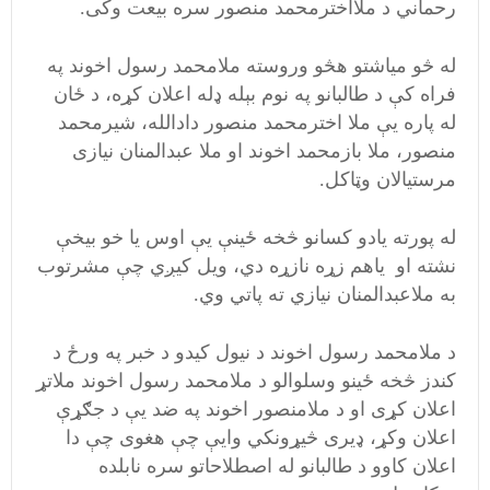
رحماني د ملااخترمحمد منصور سره بیعت وکی.
له څو میاشتو هڅو وروسته ملامحمد رسول اخوند په
فراه کې د طالبانو په نوم بېله ډله اعلان کړه،‌ د ځان
له پاره یې ملا اخترمحمد منصور دادالله، شیرمحمد
منصور، ملا بازمحمد اخوند او ملا عبدالمنان نیازی
مرستیالان وټاکل.
له پورته یادو کسانو څخه ځينې يې اوس یا خو بیخې
نشته او یاهم زړه نازړه دي، ویل کیږي چې مشرتوب
به ملاعبدالمنان نیازي ته پاتي وي.
د ملامحمد رسول اخوند د نیول کیدو د خبر په ورځ د
کندز څخه ځینو وسلوالو د ملامحمد رسول اخوند ملاتړ
اعلان کړی او د ملامنصور اخوند په ضد یې د جګړې
اعلان وکړ، ډیری څیړونکي وایې چې هغوی چې دا
اعلان کاوو د طالبانو له اصطلاحاتو سره نابلده