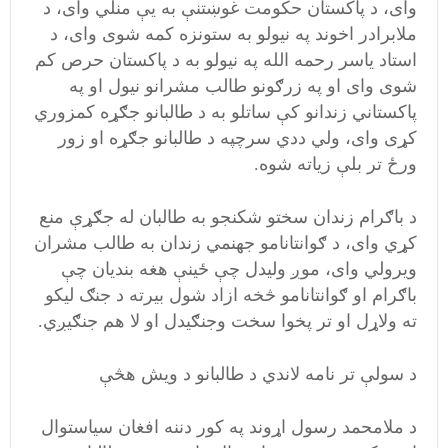
وای،‌ د پاکستان حکومت غوښتنې به یې منلي وای، د
ملابرادر اخوند په نیولو به ستونزه کمه شوی وای،‌ د
استاد یاسر رحمه الله په نیولو به د پاکستان حرص کم
شوی وای او په زرګونو طالب مشرانو نیول او په
پاکستاني زندانو کې ساتلو به د طالبانو جګړه کمزوري
کړی وای،‌ ولي ددي سرچپه د طالبانو جګړه او زور
ورځ تر بلې زیاته شوه.
د باګرام زندان سختو شکنجو به طالبان له جګړې منع
کړي وای، د ګوانتانامو جهنمي زندان به طالب مشران
ویرولي وای، موږ ولیدل چې ځینې هغه بندیان چې
باګرام او ګوانتانامو څخه ازاد شول بیرته د جنګ لیکو
ته ولاړل او تر پخوا سخت وجنګیدل او لا هم جنګیږي.
د سولې تر نامه لاندي‌ د طالبانو د ویش هڅې
د ملامحمد رسول اړوند په کور دننه افغان سیاستوال