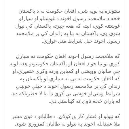
ستونزه به لویه شي، افغان حکومت به د پاکستان
څخه د ملامحمد رسول اخوند د غوښتلو او سپارلو
غوښتنه کوي،‌ البته که هغه چیرته پاکستان کې نیول
شوی وي، پاکستان به بیا په زاندان کې پر ملامحمد
رسول اخوند خپل شرایط منل غواړي.
که ملامحمد رسول اخوند افغان حکومت ته سپارل
کیږي نو بیا خو د افغان او پاکستان حکومتونو هغه لوبه
چې طالبان وویشي او کمپاین ورته وکړي ختمیږي،‌او
که افغان حکومت ته یې نه سپاري او پاکستان په
زندان کې پر ملامحمد رسول اخوند د خپلې خوښې
شرایط ومني‌او خوشی یې کړي دا بیا لا خطرناکه ده،‌
له باران څخه ناوي ته کیناستل دي.
که نیولو او فشار کار ورکولای، د طالبانو د قوي مشر
ملا عبیدالله اخوند په نیولو به طالبان کمزوري شوی