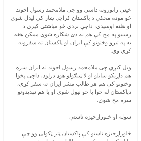
ځينې راپورونه داسي وو چې ملامحمد رسول اخوند
څو موده مخکې د پاکستان کراچۍ ښار کې لیدل شوی
او هلته اوسیدی، داچې نږدې څو میاشتي کیږي د
رسنیو په مخ کې هم نه دی ښکاره شوی ممکن هغه
به په تیرو وختونو کې ایران او پاکستان ته سفرونه
کړي وي.
ویل کیږي چې ملامحمد رسول اخوند له ایران سره
هم داړیکو ساتلو او لا ټینګولو هوډ درلود، داچې پخوا
وختونو کې هم هر طالب مشر ایران ته سفر کړی،
دپاکستان له خوا یا خو نیول شوی او یا هم تهدیدونو
سره مخ شوی.
سوله او څلوراړخیزه ناستې
څلوراړخیزه ناستو کې پاکستان ټتر ټکولی وو چې