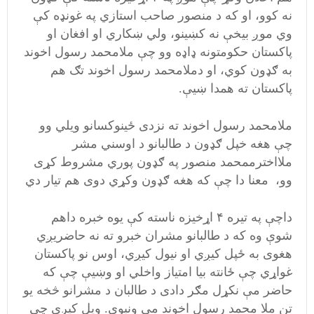
نه کوو، او که د منصور صاحب استازي په غونډه کې
وي موږ بیخې نه کښینو، ولي ښکاري او افغان او
پاکستان حکومتونه ډاډه وو چې ملامحمد رسول اخوند
به ګډون کوي، او دملامحمد رسول اخوند تګ هم
پاکستان ته همدا ښيې.
ملامحمد رسول اخوند ته نزدی ځینوکسانو ویلي وو
چې هغه خپل ګډون د طالبانو د اوسني مشر
ملااخترممحمد منصور په ګډون پوري مشروط کړی
وو، معنا دا چې که هغه ګډون وکړي دوی هم تیار دي
داچې په تیره ۴ اړخیزه ناسته کې یوه خبره داهم
شوې وه که د طالبانو مشران خبرو ته نه حاضریږي
هغوی به ځپل کیږي او نیول کیږي، اوس نو پاکستان
غواړي چې ځانته بیا امتیاز واخلي او وښيې چې که
حاضر مې نکړل مګر دادی د طالبان د مشرانو څخه یو
تن ملا محمد رسول اخوند مې ونیوی. ویل کیږي چې