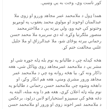
کور ناست وي، وخت به يې وښيې.
همدا ډول د ملامحمد عمر مجاهد وررو او زوی ملا
عبدالمنان اوخوند او مولوي محمد یعقوب په لومړیو
وختونو کې خپه وو، ولي بیرته یې د ملااخترمحمد
منصور ملګرتیا وکړه. له دي سربیره ملا محمد حسن
رحماني بیرته یوځای شو، ملا عبدالرزاق او ملا جلیل
علني مخالفت ختم کړ.
هڅه کیدله چې د طالبانو په نوم بله ډله جوړه شي او
مشر یې د ملامحمد عمرمجاهد زوی وټاکل شي، هغه
داکار ونه کړ، بیا هڅه روانه وه چې د ملامحمد عمر
مجاهد ورور مشري ومني، هغه هم انکار وکړ، او
داهڅه وشوه چې ملامحمد حسن رحماني د طالبانو په
نوم بېله ډله اعلان کړي،‌ هغه هم دا ونه منله، البته په
دغه هڅو کې سمیېزو استخباراتو لاس درلود، برعکس
د ملامحمد عمر اخوند زوی او ورور او ملامحمد حسن