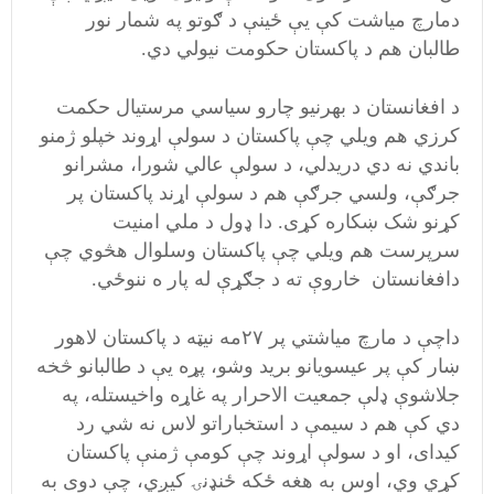
دمارچ میاشت کې یې ځینې د ګوتو په شمار نور
طالبان هم د پاکستان حکومت نیولي دي.
د افغانستان د بهرنیو چارو سیاسي مرستیال حکمت
کرزي هم ویلي چې پاکستان د سولې اړوند خپلو ژمنو
باندي نه دي دریدلي، د سولې عالي شورا، مشرانو
جرګې، ولسي جرګې هم د سولې اړند پاکستان پر
کړنو شک ښکاره کړی. دا ډول د ملي امنیت
سرپرست هم ویلي چې پاکستان وسلوال هڅوي چې
دافغانستان خاروې ته د جګړې له پار ه ننوځي.
داچې د مارچ میاشتي پر ۲۷مه نیټه د پاکستان لاهور
ښار کې پر عیسویانو برید وشو، پړه يې د طالبانو څخه
جلاشوې ډلې جمعیت الاحرار په غاړه واخیستله، په
دي کې هم د سیمې د استخباراتو لاس نه شي رد
کیدای، او د سولې اړوند چې کومې ژمنې پاکستان
کړي وي، اوس به هغه ځکه ځنډنۍ کيږي، چې دوی به