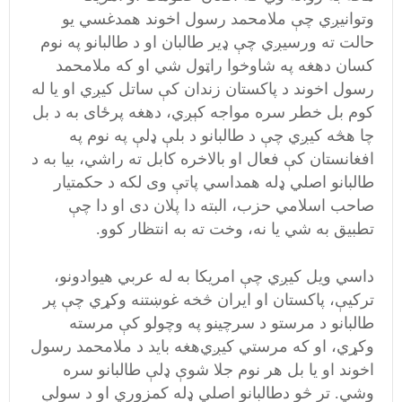
وتوانیږي چې ملامحمد رسول اخوند همدغسي یو
حالت ته ورسیږي چې ډیر طالبان او د طالبانو په نوم
کسان دهغه په شاوخوا راټول شي او که ملامحمد
رسول اخوند د پاکستان زندان کې ساتل کیږي او یا له
کوم بل خطر سره مواجه کېږي، دهغه پرځای به د بل
چا هڅه کیږي چې د طالبانو د بلې ډلې په نوم په
افغانستان کې فعال او بالاخره کابل ته راشي، ‌بیا به د
طالبانو اصلي ډله همداسي پاتې وی لکه د حکمتیار
صاحب اسلامي حزب، البته دا پلان دی او دا چې
تطبیق به شي یا نه،‌ وخت ته به انتظار کوو.
داسي ویل کیږي چې امریکا به له عربي هیوادونو،‌
ترکیې،‌ پاکستان او ایران څخه غوښتنه وکړي چې پر
طالبانو د مرستو د سرچینو په وچولو کې مرسته
وکړي،‌ او که مرستي کیږي‌هغه باید د ملامحمد رسول
اخوند او یا بل هر نوم جلا شوې ډلې طالبانو سره
وشي. تر څو دطالبانو اصلي ډله کمزوري او د سولې