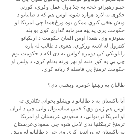
خپلو رهبرانو څخه په جلا ډول عمل وکړي، کورنۍ
جګړې ته لاره هواره شوه، اوس هم که د طالبانو د
ویش هڅې کیږي ممکن یوه ورځ‌همدا چې امریکا او
حکومت پرې په پټه سرمایه ګذاري کوي یو بله
ستونزه وی، همدا اوس افغان حکومت د اربکیانو
کنټرول له لاسه ورکړي، هغوی د طالب له پاره
راتلونکي کې دومره ګواښ نه دی لکه د حکومت نوم
چې یې په کور دننه او بهر ورته بدنام کړي، د ولس او
حکومت ترمنځ‌ یې فاصله لا زیاته کړي.
طالبان په رښتیا څومره ویشلي دي؟
آیا پاکستان به د طالبانو د ویشلو پخوانۍ تګلاري‌ ته
اوس هم ژمن وي؟ ځینې سیاستوال وایې چې د ایران
او امریکا نږدیوالی،‌ د سعودي عربستان او امریکا
ترمنځ‌ ترینګلتیا ددی لامل شوه چې سعودي‌عربستان
به پاکستان ته وړاندیز کړی وي چې د طالبانو له ویش