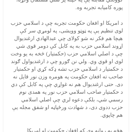
پوره کامیابه تجربه وه.
د امریکا او افغان حکومت تجربه چې د اسلامي حزب
لوی تنظیم یې په ټوټو وویشی، په لومړي سر کې
هیچا هم فکر نه شو کولای چې عبدالهادي ارغندیوال
اړوند اسلامي حزب به په کابل کې دومر قوی شي
چې د اصلي اسلامي حزب (حکمتیار) څخه به یو وخت
لوی او قوي وي. ولي نن ګورو چې د ارغندیواول ګوند
د حکمتیار د اسلامي حزب تشه ډکه کړي او حکمتیار
صاحب ته افغان حکومت په هومره وزن نور قایل نه
دی. ‌حتی ارغندیوال هم نه غواړي چې په کابل کې دي
د حکمتیار صاحب اسلامي حزب نور په همدی نوم
رسمي شي، بلکې دعوه لري چې اصلي اسلامي
حزب ددوی دی، د شهادت ورځپاڼه او شفق مجله یې
هم چاپوي.
هڅه به روانه وي که افغان حکومت او امریکا