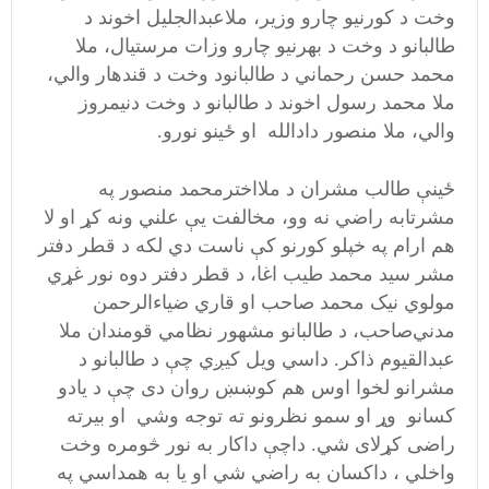
وخت د کورنیو چارو وزیر،‌ ملاعبدالجلیل اخوند د
طالبانو د وخت د بهرنیو چارو وزات مرستیال، ملا
محمد حسن رحماني د طالبانود وخت د قندهار والي،
ملا محمد رسول اخوند د طالبانو د وخت دنیمروز
والي، ملا منصور دادالله او ځینو نورو.
ځینې طالب مشران د ملااخترمحمد منصور په
مشرتابه راضي نه وو،‌ مخالفت یې علني ونه کړ او لا
هم ارام په خپلو کورنو کې ناست دي‌ لکه د قطر دفتر
مشر سید محمد طیب اغا، د قطر دفتر دوه نور غړي
مولوي نیک محمد صاحب او قاري ضیاءالرحمن
مدني‌صاحب، د طالبانو مشهور نظامي قومندان ملا
عبدالقیوم ذاکر. داسي ویل کیږي چې د طالبانو د
مشرانو لخوا اوس هم کوښښ روان دی چې د یادو
کسانو وړ او سمو نظرونو ته توجه وشي او بیرته
راضی کړلای شي. داچې داکار به نور څومره وخت
واخلي ، داکسان به راضي شي او یا به همداسي په