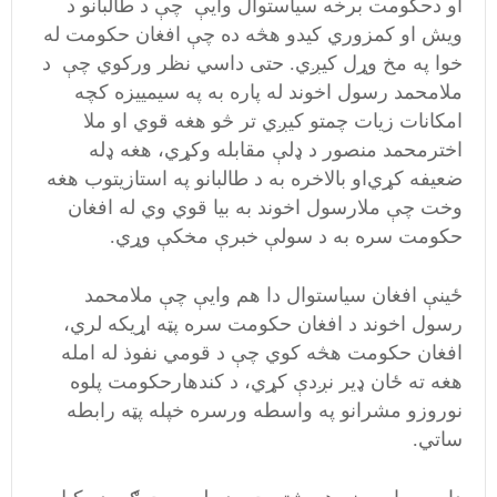
او دحکومت برخه سیاستوال وایې چې د طالبانو د
ویش او کمزوري کیدو هڅه ده چې افغان حکومت له
خوا په مخ وړل کیږي. حتی داسي نظر ورکوي چې د
ملامحمد رسول اخوند له پاره به په سیمییزه کچه
امکانات زیات چمتو کیږي تر څو هغه قوي او ملا
اخترمحمد منصور د ډلې مقابله وکړي‌،‌ هغه ډله
ضعیفه کړي‌او بالاخره به د طالبانو په استازیتوب هغه
وخت چې ملارسول اخوند به بیا قوي وي له افغان
حکومت سره به د سولې خبرې مخکې وړي.
ځینې افغان سیاستوال دا هم وایې چې ملامحمد
رسول اخوند د افغان حکومت سره پټه اړیکه لري،‌
افغان حکومت هڅه کوي چې د قومي نفوذ له امله
هغه ته ځان ډیر نږدې کړي، د کندهارحکومت پلوه
نوروزو مشرانو په واسطه ورسره خپله پټه رابطه
ساتي.