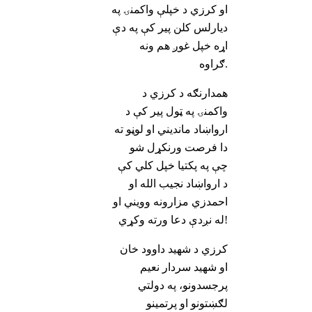
او کرزي د خپلې واکمنۍ په
دیارلس کلن پیر کې په دې
اړه خپل غوږ هم ونه
ګراوه.
همدارنګه د کرزي د
واکمنۍ په ټول پير کې د
ارواښاد ماندیني او لوڼو ته
دا فرصت ورنکړل شو
چې په پکتیا خپل کلي کې
د ارواښاد نجیب الله او
احمدزي مزارونه وویني او
له نږدې دعا ورته وکړي!
کرزي د شهید داوود خان
او شهید سردار نعیم
پرجسدونو، په دولتي
لګښتونو او پرتمینو