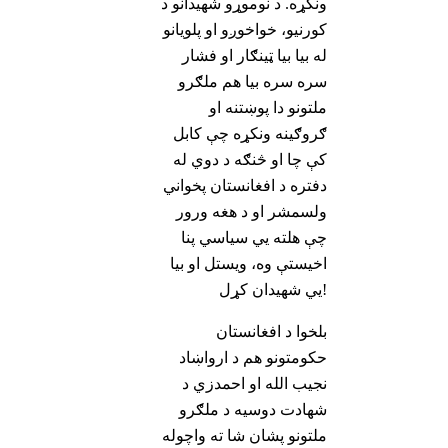
ونکړه. د نوموړو شهیدانو د
کورنیو، خواخوږو او پلویانو
له بیا بیا ټینګار او فشار
سره سره بیا هم ملګرو
ملتونو دا پوښتنه او
ګروګینه ونکړه چې کابل
کې چا او څنګه د دوي له
دفتره د افغانستان پخواني
ولسمشر او د هغه ورور
چې هلته يي سیاسي پنا
اخیستې وه، ویستل او بیا
يي شهیدان کړل!
بلخوا د افغانستان
حکومتونو هم د ارواښاد
نجیب الله او احمدزي د
شهادت دوسیه د ملګرو
ملتونو پشان شا ته واچوله