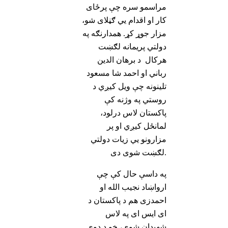
مراسمو سره چې پرځای
کار او اقدام يي ګڼلای شو،
مزار جوړ کړ. همدارنګه په
دولتي پریمانه لګښت
هرکال د برهان الدین
رباني او احمد شا مسعود
تلینونه چې ویل کیږي د
روستي په وژنه کې
پاکستان لاس درلود،
لمانځل کیږي او پر
مزارونو يي زیات دولتي
لګښت شوی دی.
په داسې حال کې چې
ارواښاد نجیب الله او
احمدزی هم د پاکستان د
ای ایس ای په لاس
شهیدان شوی، خو د دوی