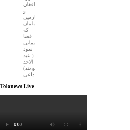
افغان
و
چهارمین
مسلمان
که
فضا
پیمایی
نمود
( عبد
الاحد
مومند)
داعی…
Tolonews Live