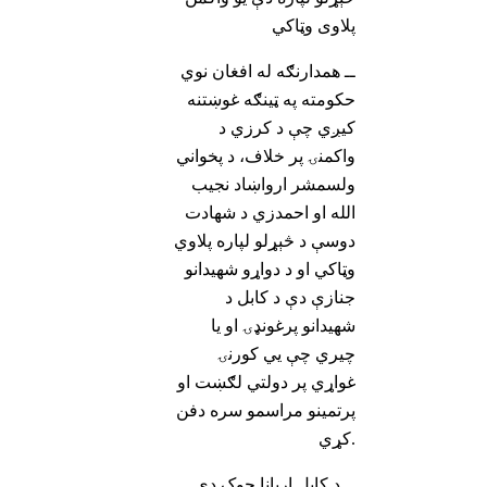
پلاوی وټاکي
ــ همدارنګه له افغان نوي
حکومته په ټینګه غوښتنه
کیږي چې د کرزي د
واکمنۍ پر خلاف، د پخواني
ولسمشر ارواښاد نجیب
الله او احمدزي د شهادت
دوسې د څېړلو لپاره پلاوي
وټاکي او د دواړو شهیدانو
جنازې دې د کابل د
شهیدانو پرغونډۍ او یا
چیري چې يي کورنۍ
غواړي پر دولتي لګښت او
پرتمینو مراسمو سره دفن
کړي.
ــ د کابل اریانا چوک دی