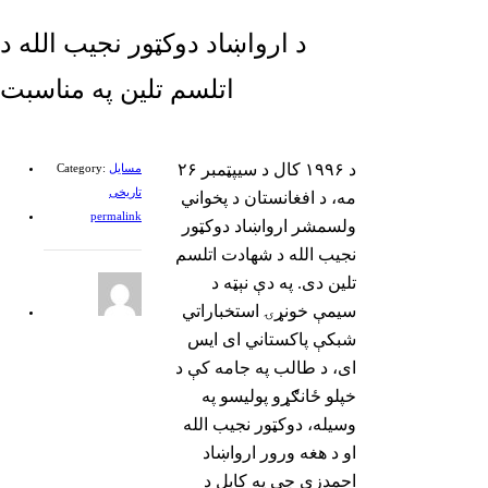
د ارواښاد دوکټور نجیب الله د
اتلسم تلین په مناسبت
د ۱۹۹۶ کال د سیپټمبر ۲۶
مسایل
Category:
تاریخی
مه، د افغانستان د پخواني
permalink
ولسمشر ارواښاد دوکټور
نجیب الله د شهادت اتلسم
تلین دی. په دې نېټه د
سیمې خونړۍ استخباراتي
شبکې پاکستاني ای ایس
ای، د طالب په جامه کې د
خپلو ځانګړو پولیسو په
وسیله، دوکټور نجیب الله
او د هغه ورور ارواښاد
احمدزی چې په کابل د