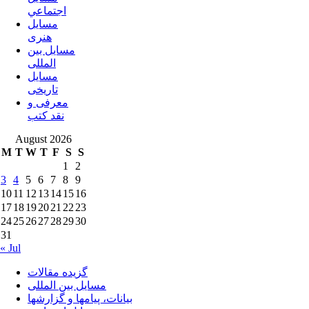
اجتماعي
مسايل
هنری
مسایل بین
المللی
مسایل
تاریخی
معرفی و
نقد کتب
August 2026
M
T
W
T
F
S
S
1
2
3
4
5
6
7
8
9
10
11
12
13
14
15
16
17
18
19
20
21
22
23
24
25
26
27
28
29
30
31
« Jul
گزیده مقالات
مسایل بین المللی
بیانات، پیامها و گزارشها