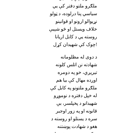
ملګرو ملتو دفتر کې يي
سیاسي پنا درلوده، د ټولو
نړیوالو ارونو او قوانینو
خلاف ویستل او څو شېبې
روسته يي د کابل اریانا
چوک کې شهیدان کړل!
د دوی له مظلومانه
شهادته نن اتلس کلونه
تیریږي، خو په دومره
اوږده مهال کې بیا هم
ملګرو ملتونو په کابل کې
له خپل دفتره د نوموړو
شهیدانو د پخپلسر، بې
قانونه او په زور اوجبر
سره د یستلو او روسته د
هغو د شهادت پوښتنه