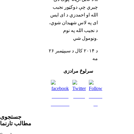
چیري چې دوکټور نجیب
الله او احمدزي د ای ایس
ای په لاس شهیدان شوي،
د نجیب الله په نوم
ونومول شي.
د ۲۰۱۴ کال د سیپټمبر ۲۶
مه
سرلوڅ مرادزی
Share on
Tweet
Follow
Facebook
us
جستجوی
مطالب تارنما