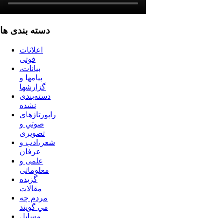
دسته بندی ها
اعلانات
فوتی
بیانات،
پیامها و
گزارشها
دسته‌بندی
نشده
راپورتاژهای
صوتي و
تصويری
شعر،ادب و
عرفان
علمی و
معلوماتی
گزیده
مقالات
مردم چه
مي گويند
مسايل