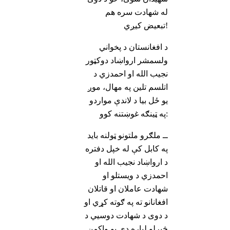
له شهادت سره هم
تبعیض کیږي!
د افغانستان د پخواني
ولسمشر ارواښاد دوکټور
نجیب الله او احمدزي د
اتلسم تلین په مهال، موږ
یو ځل بیا د لاندې مواردو
په ټینګه غوښتنه کوو:
ــ ملګرو ملتونو ټولنه باید
په کابل کې له خپل دفتره
د ارواښاد نجیب الله او
احمدزي د ویستلو او
شهادت عاملان او قاتلان
افغانانو ته په ګوته کړي او
د دوی د شهادت دوسیي د
څېړلو لپاره دې یو واکمن