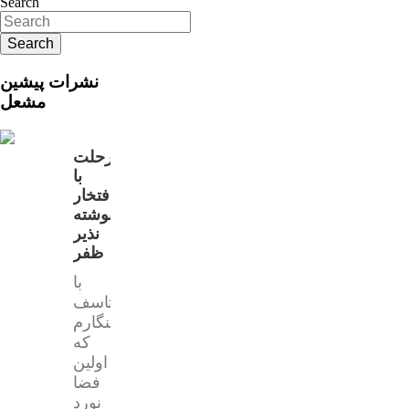
Search
نشرات پیشین
مشعل
رحلت
با
افتخار
نوشته
نذیر
ظفر
با
تاسف
مینگارم
که
اولین
فضا
نورد