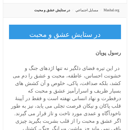
Mashal.org
مسايل اجتماعي
در ستایش عشق و محبت
در ستایش عشق و محبت
رسول پویان
در این تیره فضای دلگیر نه تنها اژدهای جنگ و
خشونت احساس، عاطفه، محبت و عشق را دم می
کشد، بلکه صداقت، پاکی، خلوص و آن کشش های
بسیار ظریف و اسرارآمیز عشق و محبت که
درفطرت و نهاد انسانی نهفته است و فقط در آیینۀ
قلب پاکان و نیکان فرصت تجلی می یابد، نیز به طور
ناخودآگاه و عمدی مورد تاخت و تاز قرار می گیرند.
اگر عشق و محبت را از قلب بشریت بگیرید چیزی
باقی نمی ماند جز ماشین ویرانگر جنگ، کشتار،