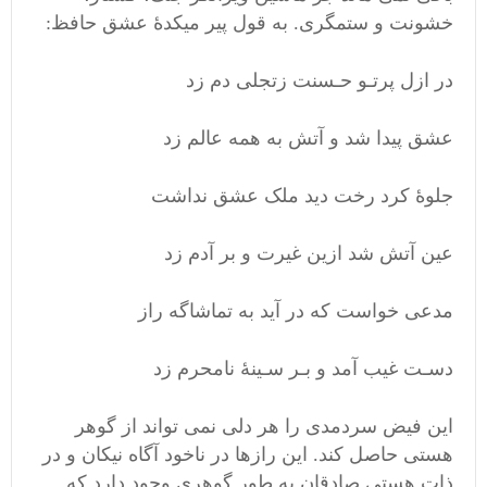
خشونت و ستمگری. به قول پیر میکدۀ عشق حافظ:
در ازل پرتـو حـسنت زتجلی دم زد
عشق پیدا شد و آتش به همه عالم زد
جلوۀ کرد رخت دید ملک عشق نداشت
عین آتش شد ازین غیرت و بر آدم زد
مدعی خواست که در آید به تماشاگه راز
دسـت غیب آمد و بـر سـینۀ نامحرم زد
این فیض سردمدی را هر دلی نمی تواند از گوهر
هستی حاصل کند. این رازها در ناخود آگاه نیکان و در
ذات هستی صادقان به طور گوهری وجود دارد که