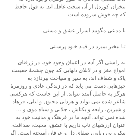
بیخران کوردل از آن سخت غافل اند. به قول حافظ
که چه خوش سروده است.
با مدعی مگویید اسرار عشق و مستی
تـا بیخبر بمیرد در قیـد خـود پرسـتی
به راستی اگر آدم در اعماق وجود خود، در ژرفنای
امواج مغز و در لابلای دلهایی که چون چشمۀ حقیقت
پاک و شفاف اند، به سیر و سیاحت بپردازد به
چیزهایی دست می یابد که در زندگی عادی و روزمرۀ
هرگز به حاصل آمده نتواند. از این جاست که هرکسی
شاعر شده نمی تواند و هردلی مجنون و لیلی، فرهاد
و شیرین، رابعه و بکتاش ، جلالی و سیاه موی و …
شده نمی تواند. آنچه ما در فرهنگ و مدنیت خود به
عنوان ارزشهای ناب داریم با عشق، محبت، صداقت،
نیکی، بی ریایی، صفای دل و عرفان آمیخته است. اگر