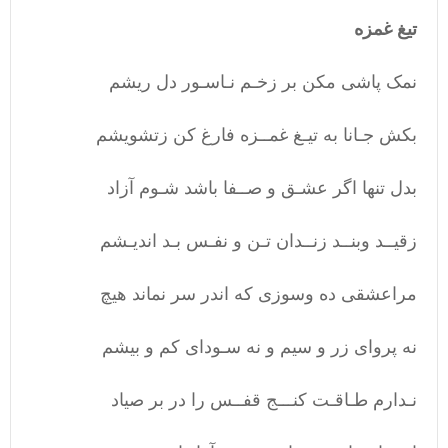
تیغ غمزه
نمک پاشی مکن بر زخـم نـاسـور دل ریشم
بکش جـانا به تیـغ غمــزه فارغ کن زتشویشم
بدل تنها اگر عشـق و صــفا باشد شـوم آزاد
زقیــد وبنــد زنــدان تـن و نفـس بـد اندیـشم
مراعشقی ده وسوزی که اندر سر نماند هیچ
نه پروای زر و سیم و نه سـودای کم و بیشم
نـدارم طـاقـت کنـــج قفــس را در بر صیاد