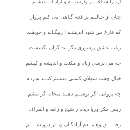
ازیـرا شـاعــــر وارستـــه و آزاد انـــدیشـم
چنان از عـالــم پر فتنه گـاهی می کنم پرواز
که فارغ می شود اندیشـه ا زبیگـانه و خویشم
زتاب عشق پرشوری دگر بند گران بگسست
چه می پرسی زنام و مکنت و اندیشه و کیشم
خیال چشم شهلای کسـی مسـتم کنـــد هـردم
چه پروایی اگر نوشــم دهــد میخانه گر نیشم
زبس مکر وریا دیدم ز شیخ و زاهد و اشراف
رفیـــــق وهـمــدم آزادگـان ویــار درویشـــــم