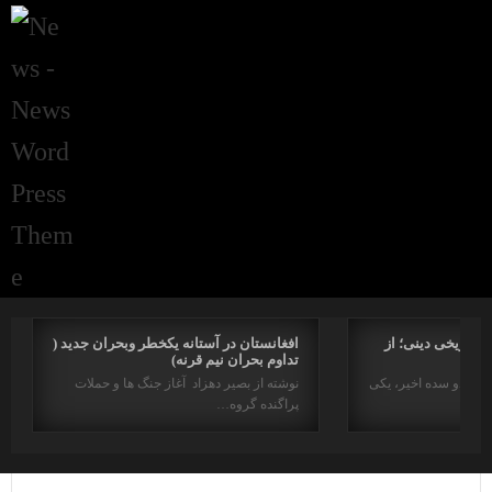
راتاریخی دینی؛ از
افغانستان در آستانه یکخطر وبحران جدید (
تداوم بحران نیم قرنه)
د در دو سده اخیر، یکی
نوشته از بصیر دهزاد آغاز جنگ ها و حملات
پراگنده گروه…