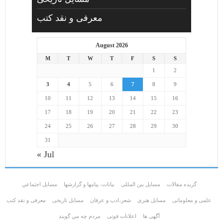
معرفی و نقد کتب
August 2026
M
T
W
T
F
S
S
1
2
3
4
5
6
7
8
9
10
11
12
13
14
15
16
17
18
19
20
21
22
23
24
25
26
27
28
29
30
31
« Jul
گزیده مقالات
مسایل بین المللی
بیانات، پیامها و گزارشها
مسايل اجتماعي
علمی و معلوماتی
مسايل هنری
شعر،ادب و عرفان
مسایل تاریخی
معرفی و نقد کتب
آگهی ها
اعلانات فوتی
مردم چه مي گويند