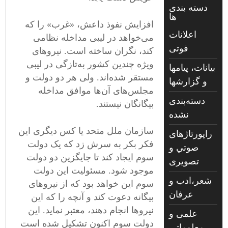
دسته بندی
ها
افزایش نفوذ داعش، «غرب» را که
اعلانات
می‌خواهد در لیبی مداخله نظامی‌
فوتی
کند، نگران ساخته است. نیروهای
ویژه چندین کشور به‌تازگی در لیبی
بیانات، پیامها
مستقر شده‌اند. ولی هر دو دولت و
و گزارشها
مجلس‌های آن‌ها موافق مداخله
دسته‌بندی
بیگانگان نیستند.
نشده
سازمان ملل متحد یا کس دیگری این
راپورتاژهای
فکر بکر به سرش زد که یک دولت
صوتي و
سوم ایجاد کند تا جایگزین دو دولت
تصويری
موجود شود. مسئولیت این دولت
شعر،ادب و
سوم این خواهد بود که از نیروهای
عرفان
بیگانه دعوت کند و آنچه را که این
نیروها انجام دهند، معتبر نماید. این
علمی و
دولت سوم اکنون تشکیل شده است
معلوماتی