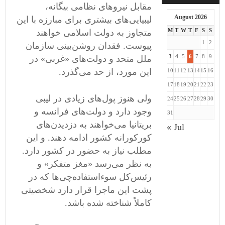
مقابل نیروهای نظامی ‌بیگانه،
August 2026
لیبیایی‌های بیشتری برای مبارزه با این
M
T
W
T
F
S
S
متجاوز به دولت اسلامی ‌خواهند
1
2
پیوست. فقدان روشن‌بینی سازمان
3
4
5
6
7
8
9
ملل متحد و دولت‌های «غربی» در
این مورد، از حد می‌گذرد.
10
11
12
13
14
15
16
17
18
19
20
21
22
23
ولی هنوز پول‌های زیادی در لیبی
24
25
26
27
28
29
30
وجود دارد و دولت‌های فرانسه و
31
بریتانیا می‌خواهند به دزدیدن‌های
« Jul
کورکورانه کشور ادامه دهند. و این
مطلب نیاز به حضور در کشور دارد.
به نظر می‌رسد «مغز متفکر» و
رئیس‌کل سوء‌استفاده‌چی‌ها که در
پشت این ماجرا قرار دارد شخصیتی
کاملاً شناخته شده باشد.