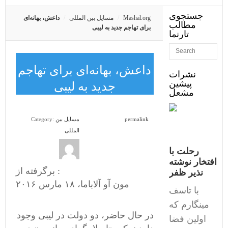
جستجوی
Mashal.org
مسایل بین المللی
داعش، بهانه‌ای
مطالب
برای تهاجم جدید به لیبی
تارنما
داعش، بهانه‌ای برای تهاجم
نشرات
پیشین
جدید به لیبی
مشعل
permalink
مسایل بین
Category:
المللی
رحلت با
افتخار نوشته
برگرفته از :
نذیر ظفر
مون آو آلاباما، ۱۸ مارس ۲۰۱۶
با تاسف
مینگارم که
در حال حاضر، دو دولت در لیبی وجود
اولین فضا