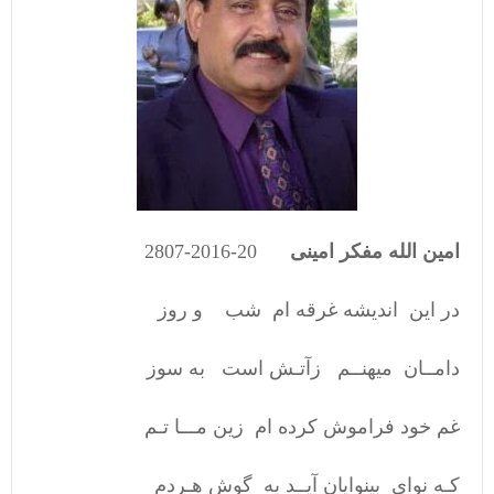
امین الله مفکر امینی
20-2016-2807
در این اندیشه غرقه ام شب و روز
دامــان میهنــم زآتـش است به سوز
غم خود فراموش کرده ام زین مـــا تـم
کـه نوای بینوایان آیــد به گوش هـردم