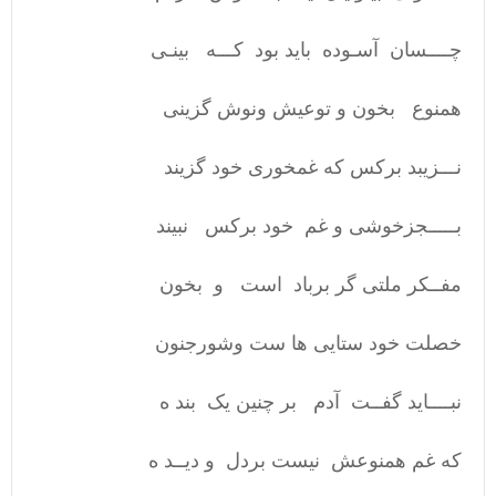
چــــسان آسـوده باید بود کـــه بینـی
همنوع بخون و توعیش ونوش گزینی
نـــزیبد برکس که غمخوری خود گزیند
بـــــجزخوشی و غم خود برکس نبیند
مفــکر ملتی گر برباد است و بخون
خصلت خود ستایی ها ست وشورجنون
نبــــاید گفــت آدم بر چنین یک بند ه
که غم همنوعش نیست بردل و دیــد ه