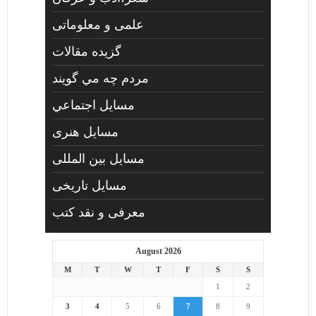
علمی و معلوماتی
گزیده مقالات
مردم چه مي گويند
مسايل اجتماعي
مسايل هنری
مسایل بین المللی
مسایل تاریخی
معرفی و نقد کتب
August 2026
M
T
W
T
F
S
S
1
2
3
4
5
6
7
8
9