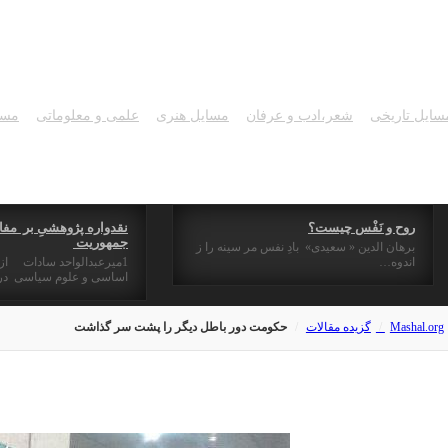
سایل تاریخی
شعر،ادب و عرفان
مسايل هنری
علمی و معلوماتی
مسا
روح و نَفْس چیست؟
نقدواره پژوهشیِ بر مفا
جمهوریت
برهان الدین « سعیدی» بادِ نفس مر سینه را ز
اندوه…
1میرعبدالواحد سادات ا
اساسی و علوم سیاسی در 
Mashal.org
گزیده مقالات
حکومت دور باطل دیگر را پشت سر گذاشت