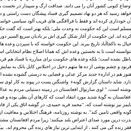
وضاع کنونی کشور آنان را می دانند. صداقت ارگ و سپیدار در نخست بر
واهد رسید که هر دو نهاد تصمیم گیری فساد پیشگان دست راستی و دست
ن خودداری کرده اند و فقط با فراافگنی های فریب آلود سیاسی خواسته
سلم است این که حکومت نه وحدت ملی؛ بلکه بهتر است که گفت حکومت
رده اند. این حکومت از آغاز شکل
گیری اش
بر
بادبان سریع السیر دور
یال به ناکجاآباد تاریخ ببرند
. این حکومت خواسته که با سپردن وعده های
توانسته است تا به نخستین وعده اش که همانا اصلاح نظام انتخاباتی اس
اطل نشده است؛ بلکه وعده های حکومت برای مبارره با فساد هم قرب
رنود و چشم پوشی از ده ها متهم دخیل در اختلاس کابل بانک به نمای
نوز هم در ادارهء جدید مرکز عدلی و قضایی به درستی گشوده نشده اس
ارد. شاید داستان گزارش گونهء واشنگتن پست در پیوند به کار لوی سار
وشته است، ” لوی سارنوال افغانستان در زمینه دستیابی مردم به عد
فغانستان به گونۀ شدید مورد انتقاد است که کارهای آن بطی بوده و فساد
ایمز
نیز نوشته است که، “محمد فرید حمیدی، در گوشه اتاق یکی از فا
ونه واقعی تامین کند”.
به نوشته
روزنامه، فرهنگ اختلاس و معافیت از د
قر زنده گی می کنند ، از ابتدایی تربن نیاز های زنده گی محروم اند، ب