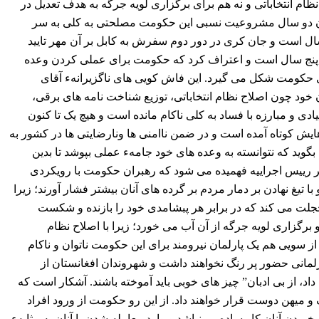
 نظام انتخاباتی و نه هم برای برگزاری لویه جرگه به هدف تعدیل در
ن دو سال مشروعیت نسبی این حکومت مصلحتی به کلی به سر
ل است و جان کری در دور دوم سفرش به کابل بر آن مهر تایید
ت پنج سال است و اعتراف کرد که حکومت برای عملی کردن وعده
ی حکومت شکل می گیرد. این فاش کویی های ناگزیرانهء آقای
خود چون اصلاح نظام انتخاباتی، توزیع شناخت نامه های برقی،
دی و مبارزه با فساد به کلی ناکام مانده است و هیچ یک تا کنون
هایش کوتاه آمده است و در ضمن ناامنی ها ونارضایتی ها در کشور به
بگوید که نتوانسته به وعده های خود جامهء عملی
بپوشد
تا بدین
ر رییس اجراییه فهمیده می شود که رهبران حکومت با رویکردی
ا تیغ نهادن بر دمار مردم بر گرده های آنان بیشتر فشار آورند؛ زیرا
ت می کند که در برابر هر پبشامدی خود را بازنده و شکست
رگزاری لویه جرگه از آن آب می خورد؛ زیرا با اصلاح نظام
 از سویی هم یک پارلمان نیرومند برای این حکومت ناتوان و ناکام
رلمانی حضور پر رنگ نخواهند داشت و شهروندان افغانستان از
د، از بی ادبان” چیز های خوبی باید آموخته باشند. آشکار است که
ک و میهن دوست قرار
خواهند داد
. از این رو حکومت از ورود افراد
ریدن آنان کار ساده یی نباشد و وارد معامله شدن با آنان به مثابهء