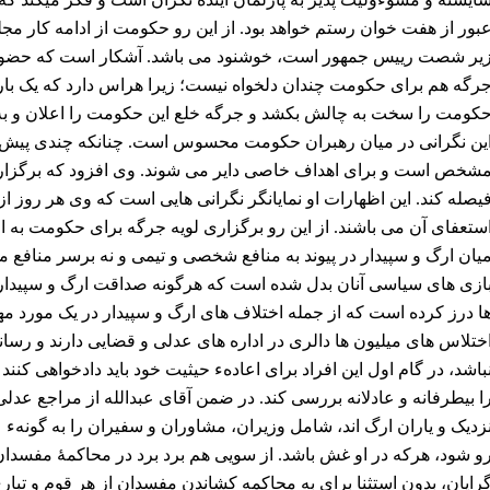
بور از هفت خوان رستم خواهد بود. از این رو حکومت از ادامه کار
یر شصت رییس جمهور است، خوشنود می باشد. آشکار است که حضور
رگه هم برای حکومت چندان دلخواه نیست؛ زیرا هراس دارد که یک بار
کومت را سخت به چالش بکشد و جرگه خلع این حکومت را اعلان و به ت
ین نگرانی در میان رهبران حکومت محسوس است. چنانکه چندی پیش دا
شخص است و برای اهداف خاصی دایر می شوند. وی افزود که برگزاری 
یصله کند. این اظهارات او نمایانگر نگرانی هایی است که وی هر روز ا
ستعفای آن می باشند. از این رو برگزاری لویه جرگه برای حکومت به
یان ارگ و سپیدار در پیوند به منافع شخصی و تیمی و نه برسر منافع 
ازی های سیاسی آنان بدل شده است که هرگونه صداقت ارگ و سپیدار 
ا درز کرده است که از جمله اختلاف های ارگ و سپیدار در یک مورد 
ختلاس های میلیون ها دالری در اداره های عدلی و قضایی دارند و رسانه
باشد، در گام اول این افراد برای اعادهء حیثیت خود باید دادخواهی ک
ا بیطرفانه و عادلانه بررسی کند. در ضمن آقای عبدالله از مراجع عدلی
زدیک و یاران ارگ اند، شامل وزیران، مشاوران و سفیران را به گونهء عا
و شود، هرکه در او غش باشد. از سویی هم برد برد در محاکمۀ مفسد
رایان، بدون استثنا برای به محاکمه کشاندن مفسدان از هر قوم و تبار