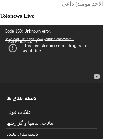
الاحد مومند) داعی…
Tolonews Live
Video
Code 150: Unknown error.
Player
Download File: https://www.youtube.com/watch?
v=ON33VvEdKas&_=1
دسته بندی ها
اعلانات فوتی
بیانات، پیامها و گزارشها
دسته‌بندی نشده