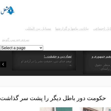
يل اجتماعي
بیانات، پیامها و گزارشها
مسایل بین المللی
گزیده مقالات
مردم چه مي گويند
هیم جمهوری و
تضاد دین و حقیقت...!
توهم خدای دین، حقیقتِ بشر را در آزادی او
ز منظر حقوق
به…
راستای : …
حکومت دور باطل دیگر را پشت سر گذاشت