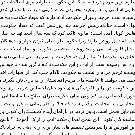
دارند؛ زیرا مردم دریافته اند که این حکومت نه اراده برای اصلاحات در
انون اساسی و مشروعیت بخشیدن نظام کنونی دارد که با تکمیل شد
سیده است. هرچند رهبران حکومت ادعا دارند که میعاد حکومت پنج سا
هاده است. چنانکه رییس اجراییه چند روز پیش گفت که میعاد حکوم
ایش کوتاه آمده است؛ اما وی تاکید کرد که سه سال آینده تهداب اصل
بدالله دلیل روشن دارد؛ زیرا حکومت از عملی کردن چهار وعدهء کلان 
عدیل قانون اساسی و
مشروعیت
بخشیدن
حکومت و ایجاد اصلاحات بنیا
حقق پیدا نکرده اند؛ اما از این که حکومت از بسر رساندن تمامی تعهد 
وج اش رسیده است. از این رو این حکومت ناکام ناگزیر شده تا خودش 
سیله ترحم مردم را نسبت به حکومت ناکام جلب کند. از اظهارات اخی
دید می خواهند تا عاطفه های مردم افغانستان را به بازی تازه بگیرند و ب
ین حکومت در برابر ناکرده گی های خود چنان احساس شرمساری و خجل
ورده احساس می کند و بی میلی حکومت برای اصلاح نظام انتخاباتی و ب
نتخاباتی باید انتخابات برگزار شود که حالا از نظر زمانی ممکن نیست و
یرقابل تحمل است. بدون تردید در پارلمان آینده کمیشنکاران کنونی پا
ماینده گان کنونی این سخن لقمان حکیم”ادب را از کی آموختی؟ پاسخ دا
ین آموزش ها را سرمشق تصمیم های شان برای رای دهی به افراد پا
ایسته و مسوءولیت پذیر به پارلمان آینده نگران است و فکر میکند که خ