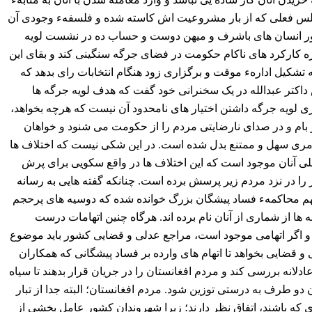
 مجلس فعلی که از بار مشروعیت اش کاسته شده و فلسفهء وجودی آن
 انسان های باشرف و میهن دوست و حساب ده در نشست لویه
ه کارکرد های ناکام حکومت در فضای جرگه سنگینی کند و بقای این
شکیل ادارهء موقت و برگزاری زود هنگام انتخابات رای بدهد که
کتر عبدالله در یک سخنرانی خود گفت که هدف لویه جرگه ها
لویه جرگه داشتن اختیار های نامحدود آن نیست که هرچه بخواهد،
ز بام و در صدای نارضایتی مردم را از حکومت می شنود و خواهان
 امری سهل و ممتنع بدل شده است. در این شکی نیست که اختلاف ها
ملی آنان موجود است که این اختلاف ها در واقع سکویی برای پرش
را در نزد مردم زیر پرسش برده است
. چنانکه
گفته هایی به رسانه
مهم محاکمهء فساد پیشگان بزرگ خوانده شده که دوسیه های پرحجم
 ها از شماری از آنان نام برده اند. هرگاه چنین اتهامات درست
نند و اگر اتهامی موجود است، مراجع عدلی و قضایی کشور باید موضوع
 و قضایی بخواهد تا اتهام های وارده بر فساد پیشگانی که همکاران
دلانه بررسی کند و مردم افغانستان را در جریان قرار بدهند تا سیاه
ان دو طرف به درستی توزین شود. مردم
افغانستان؛ البته
جدا از تبار
ی که باشند، اتفاق نظر دارند؛ زیرا شهروندان کشور عامل بخشی از