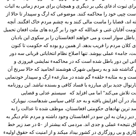
ای ثبوت ادعای یکی بر دیگری و همچنان برای مردم زمانی به اثبات
 چپی خود را محاکمه کنند. موضوعی که ارگ و سپیدار تا حالا از
 اند، قضایا را ماست مالی کنند و به چشم مردم خاک افگنند. آنچه
 آقایان غنی و عبدالله که خود را بر گرده های ملت افغان تحمیل
 باطل سوار است و می خواهند افغانستان را بر سکوی این بادبان
 کلان مردم را فریب بدهد. از همین رو بوده که حکومت تا کنون
ت، جامهء عملی بپوشد. تنها اصلاح نظام انتخاباتی قربانی سه دور
انی این دور باطل شده است که در محاکمهء نمایشی فیروزی و
ش گذاشته شد و به رسوایی شهرک هوشمند انجامید که حالا سرنخ آن
ت و به مثابهء حلقهء گم شده در منازعهء ارگ و سپیدار خودنمایی
نوال جدید برای مبارزه با فساد کافی و بسنده نباشد. این روزنامه
الت تلاش می‌کند” اما می افزاید که سیستم عدلی و قضایی
 در آن افزایش یافته و به حد کافی سیاسی شده‎است.
نیویارک
سد ترین نهادهای حکومتی افغانستان، موظف شده تا عدالت را به
یر زمان به این سو در افغانستان وجود داشته و مردم عام دیگر به
ندرت درین مورد صدای اعتراض بلند می‎کنند؛ زیرا مردم افغانستان مشتاق نتیجهء عملی و جدی اند. مردمی که بیشتر از ۵۰ در صد زیر خط
یکاری و بی روزگاری در کشور بیداد میکند و از امنیت که حقوق اولیهء