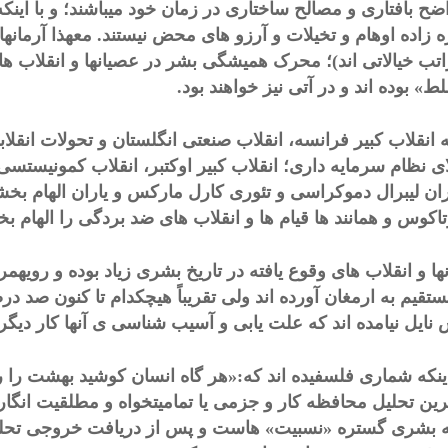
ضح بافتاری و مصالح ساختاری در زمان خود میباشند؛ و با اینکه 
 زاده اوهام و تخیلات و آرزو های محض نیستند. معهذا آرمانها 
اتب خیالاتی اند)؛ محرک همیشگی بشر در عصیانها و انقلاب ه
» بوده اند و در آتی نیز خواهند بود.
ه انقلاب کبیر فرانسه، انقلاب صنعتی انگلستان و تحولات انقل
ی نظام سرمایه داری؛ انقلاب کبیر اوکتبر، انقلاب کمونیستسی چی
ان لیبرال دموکراسی و تئوری کارل مارکس و یاران الهام بخشید
اکوس و همانند ها قیام ها و انقلاب های ضد بردگی را الهام بخ
ها و انقلاب های وقوع یافته در تاریخ بشری زیاد بوده و رویه
ستقیم به ارمغان آورده اند ولی تقریباً هیچکدام تا کنون صد در
نایل نیامده اند که علت یابی و آسیب شناسی ی آنها کار دیگر
ینکه شماری فلسفیده اند که:«هر گاه انسان کوشید بهشت را رو
رین تحلیل محافظه کار و جزمی یا تمامیتخواه و مطلقیت انگا
 بشری گستره «نسبیت» هاست و پس از دریافت خروجی تحلیل