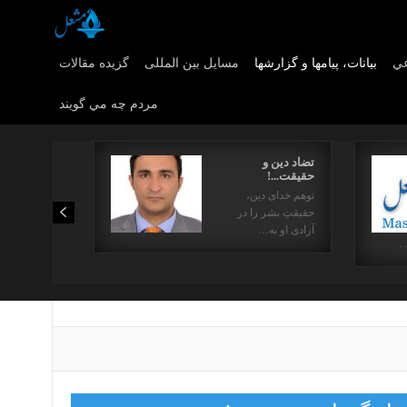
عي
بیانات، پیامها و گزارشها
مسایل بین المللی
گزیده مقالات
مردم چه مي گويند
تضاد دین و
حقیقت...!
توهم خدای دین،
حقیقتِ بشر را در
آزادی او به…
…