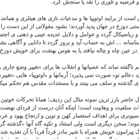
 فرضیه و تئوری را نقد یا سنجش کرد.
است از برایند اوتوپیا ها و مدعیات نازی های هیتلری و همانند
ستی دوزخ در جهان پدید آوردند؛ بشود مقولاتی از این دست را 
 و ریاضیکال گردد و عوامل و دلایل عدیده عینی و ذهنی ی اجت
اسانه … اش به حساب آید و بروز گردد تا دانایی و آگاهی بشر ح
 در عین چاه و چاله نیافتد یا به هوس بهشت برای خویش دوزخ م
 ناگفته نماند که عصیانها و انقلاب ها برای «تغییر وضع جاری و
 «عالم نو» صورت نمی پذیرد؛ آرمانها و «اوتوپیا» هایی «تغی
ای گذشته و سلف می بینند و با مستندات مقدس هم تحکم میکنن
ل حاضر بارز ترین نمونه مثال این ردیف؛ همانا تحرکات خون
ات سلفیت و وهابیت است؛ اینکه آنان درست از فردای نهضت سی
سیونری برای اهداف استعمار کهن و نوین و ارتجاع یهود و عر
وند؛ سخن دیگری است ولی استناد و تکیه گاه آنها «گذشته گر
پیرامون خویش همراه با شیر مادر فرداً فرداً با آن تغذیه شده