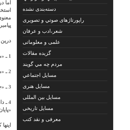
اما د
دسته‌بندی نشده
استخد
معنوی
راپورتاژهای صوتي و تصويری
پیامبر
شعر،ادب و عرفان
درین 
علمی و معلوماتی
گزیده مقالات
1 ـ «مدینه فاضله» افلاتون بین قرن 3و4 قبل از میلاد
مردم چه مي گويند
2 ـ «مدینه فاضله» حکیم ابونصر فارابی (معلم ثانی)
مسايل اجتماعي
مسايل هنری
3 ـ «جامعه بی طبقه» یا کمونیستی کارل مارکس قرن 19 میلادی
مسایل بین المللی
4 ـ 
مسایل تاریخی
«پایان
معرفی و نقد کتب
اینها 