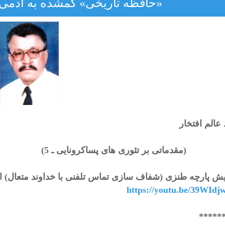
«حافظه تاریخی» گمشده به آدمی ب
عالم افتخار
(مقدماتی بر تئوری های پساکرونایی ـ 5)
یش پارچه طنزی (شفاف سازی تماس تلفنی با خداوند متعال) از
https://youtu.be/39WIdj
*****