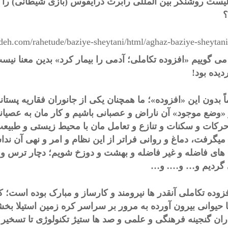
لیست روشنگر بین المللی رابرت درایفوس (بازی شیطانی) را م
deh.com/rahetude/baziye-sheytani/html/aghaz-baziye-sheytan
 می گوییم «افزوده تکاملی؛ آدمی را بیمار کرد» بدین معنا ن
دیده بود!
 بدون این «افزوده»؛ ما همچنان یکی از جانوران فقاریه پستاندا
 «وضع موجود» آن ناراض و عصبانی باشیم و کار مان به عصیانه
حرکات و سکنات و تنازع و تعامل مان با محیط زیستی و طبیع
 میگرفت، دماغ و روانی فراتر از این نظام و امر و نهی آن ندا
 های فاضله و غیر فاضله و بهشت و دوزخ شویم؛ دچار ترس 
گردیم و… و…. و…
فزوده تکاملی آنقدر ها نیرومند و کارساز و مبارک بوده است؛ ک
ران گنجینه فرهنگی و علمی و صد ها ستیژ تکنولوژی تا تسخیر 