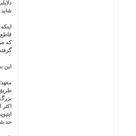
دلایل
شاید ه
اینکه
قاطع 
که صا
گرفته
این ب
معهذا
طریق 
بزرگ 
ایتیو
حد شا