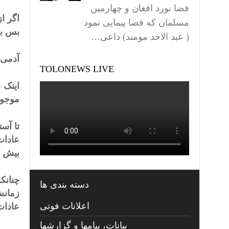
فضا نورد افغان و چهارمین
اگر ا
مسلمان که فضا پیمایی نمود
بس بز
( عبد الاحد مومند) داعی…
آدمی 
TOLONEWS LIVE
اینک 
موجود
تا آست
عادات
بیش ک
چنانک
دسته بندی ها
زمانش
اعلانات فوتی
عادات
بیانات، پیامها و گزارشها