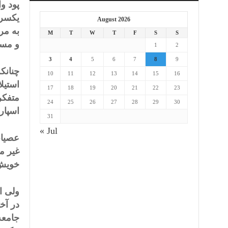
پود وا
یکسره
August 2026
به مر
M
T
W
T
F
S
S
و مسلط
1
2
3
4
5
6
7
8
9
چنانک
10
11
12
13
14
15
16
استیلا
17
18
19
20
21
22
23
متفکر
24
25
26
27
28
29
30
اسپارت
31
« Jul
عصیان
غیر م
خویش 
ولی ا
در آخ
جامعه