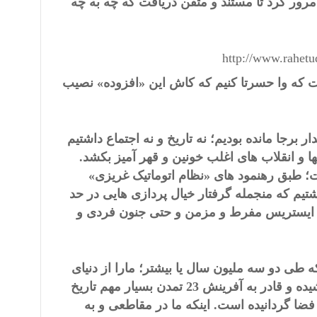
رور کرد تا مستند و متقن دریافت که چه به چه
http://www.rahetu
یست که وا حسرتا کنیم که کاش این «افزوده» نصیب
ر برجا مانده بودیم؛ نه تاریخ و نه اجتماع داشتیم
ا و انقلاب های اغلب خونین و قهر آمیز بکشد.
ت؛ طبق رهنمود های «نظام اتوماتیک غریزی»
شتیم که منجمله گرفتار خیال پردازی هایی در حد
و ایستریس مفرط و مزمن و حتی جنون فردی و
ه طی دو سه ملیون سال یا بیشتر؛ مارا از دنیای
محضا حیوانی بیرون آورده به مرور بر سراسر کره زمین استیلا بخشیده و قادر به آفرینش 23 تمدن بسیار مهم تاریخ
فضا گردانیده است. اینکه ما در مقاطعی و به