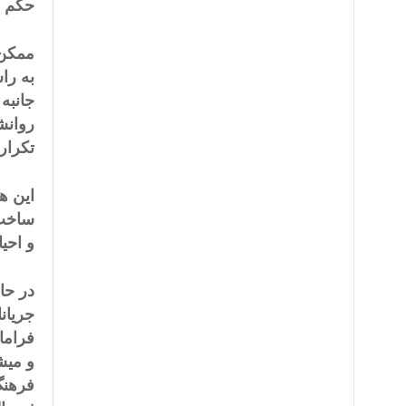
حکم و
ممکن 
به را
جانبه
روانشن
تکرار
این هم
ساختِ
و احی
در حا
جریان
فراما
و میش
فرهنگ 