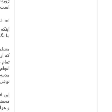
ژورنا
است؟
i.html
اینکه
ما نگر
مسلماً
که از
تمام 
انجام
مدینه
نوعی 
این ا
و هزا