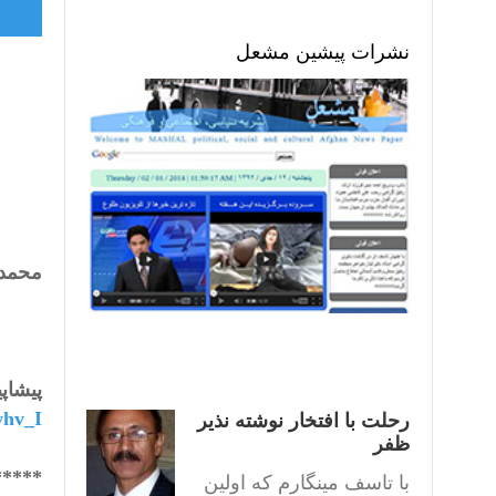
نشرات پیشین مشعل
محمد 
پیشاپ
whv_I
رحلت با افتخار نوشته نذیر
ظفر
*****
با تاسف مینگارم که اولین