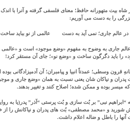
ز شاه بیت متهورانه حافظ؛ معنای فلسفی گرفته و آنرا با اندک 
رگی را به دست می آوریم:
در عالم
جاری
؛ نمی آید به دست عالمی از نو بباید ساخت و
عالم جاری به وضوح به مفهوم «وضع موجود» است و «عالمی ا
» را باید دگرگون ساخت و «وضع نو»؛ جای آن مستقر کرد!
انهِ قرون وسطی؛ عمدتاً انبیا و پیامبران؛ آن آدمیزادگانی بوده
 پدران و نیاکان شان یعنی نسبت به همان «وضع جاری و موجو
ه میسر بوده و ممکن شده؛ اصلاح کنند و تغییر بدهند.
ه “ابراهیم نبی” بر بُت سازی و بُت پرستی “آذر” پدر(یا به ر
 شورید و «محمد مصطفی» بُت های پدران و نیاکانش را از خان
 آنها را باطل و ضاله اعلام داشت.