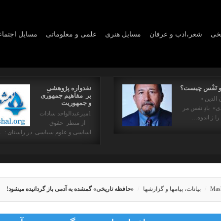
یخی
شعر،ادب و عرفان
مسايل هنری
علمی و معلوماتی
مسايل اجتما
و نَفْس چیست؟
نقدواره پژوهشیِ
بر مفاهیم جمهوری
 الدین «
و جمهوریت
» بادِ نفس مر
1میرعبدالواحد سادات
را ز اندوه…
از منظر حقوق
اساسی و علوم سیاسی در راستای : 
Mas
بیانات، پیامها و گزارشها
«حافظه تاریخی» گمشده به آدمی باز گردانیده میشود!