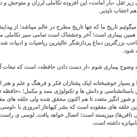
ی زیر ثقل «بار امانت» این افزوده تکاملی لرزان و متوحش و در
م اجتناب ناپذیر.
 میگوئیم تاریخ ما که تنها تاریخ مطرح در عالم میباشد؛ از پی
همین بیماری است؛ آخر وحشتناک است تمامی سیر تکاملی میلی
حب بزرگترین دماغ پردازشگر عالیترین ریاضیات و ادبیات شده؛ 
 شود.
ه وضوح بیماری شوم «از دست دادن حافظه» است که تبعات آن 
 و بسیار خوشبختانه اینک پشتازان فکر و فرهنگ و علم و هنر ا
باستانشناسی و دانش ها و تکنولوژی ممد و مکمل؛ «حافظه تا
و شور انگیز متعدد تا هم اکنون محقق شده ولی حلقه های مفق
پی (افریقا) میزیسته است؛ اتصال خواهد یافت. لوسی ی راست 
مپانزه داشته است.