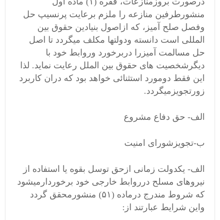
درصورت بروزمنازعات، فقره (۱) ماده اول
منشورطرفین منازعه را ملزم برعایت پرنسیپ حل
وفصل صلح آمیز، که ازاصول بنیادین حقوق بین
المللی است دانسته ودولتها مکلف میگردد تا اصل
حل مسالمت آمیزرا دربرخورد وروابط خود با
دیگرشخصیت های حقوق بین الملل رعایت نماید. لذا
این فقط دومورد استثنائی خواهد بود که دران کاربرد
زورتجویزمیگردد.
الف- حق دفاع مشروع
ب-تجویزشورای امنیت
الف- یکدولت زمانی ازحق توسل بقوه یا استفاده از
نیروهای مسلح درروابط خارجی خود برخوردارمیشود
که شروط مندرج درماده (۵۱) منشورمحقق گردد
واین شرایط عبارتند از: