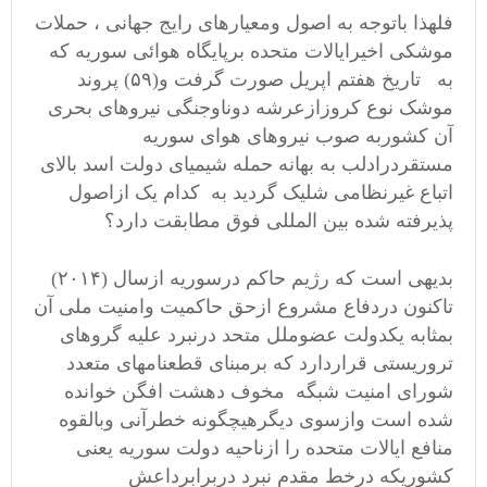
فلهذا باتوجه به اصول ومعیارهای رایج جهانی ، حملات
موشکی اخیرایالات متحده برپایگاه هوائی سوریه که
به تاریخ هفتم اپریل صورت گرفت و(۵۹) پروند
موشک نوع کروزازعرشه دوناوجنگی نیروهای بحری
آن کشوربه صوب نیروهای هوای سوریه
مستقردرادلب به بهانه حمله شیمیای دولت اسد بالای
اتباع غیرنظامی شلیک گردید به کدام یک ازاصول
پذیرفته شده بین المللی فوق مطابقت دارد؟
بدیهی است که رژیم حاکم درسوریه ازسال (۲۰۱۴)
تاکنون دردفاع مشروع ازحق حاکمیت وامنیت ملی آن
بمثابه یکدولت عضوملل متحد درنبرد علیه گروهای
تروریستی قراردارد که برمبنای قطعنامهای متعدد
شورای امنیت شبگه مخوف دهشت افگن خوانده
شده است وازسوی دیگرهیچگونه خطرآنی وبالقوه
منافع ایالات متحده را ازناحیه دولت سوریه یعنی
کشوریکه درخط مقدم نبرد دربرابرداعش