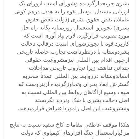
بشری جریحدارگردیده وشورای امنیت ازورای یک
ارزیابی مستدل، توسل بقوه را به هدف درهم کوبی
عاملان نقض حقوق بشری (دولت ناقض حقوق
بشری) تجویزو استعمال زوربمثابه یگانه راه حل
مورد تصویب قرارگیرد. لازم بیاد آوری است که
کاربرد قوه با تجویزشورای امنیت درقالب دخالت
بشردوستانه با درنظرداشت تجارب حاصله تاریخی
ازچنین اقدام بین المللی نیزمشروعیت حقوقی
چندانی نداشته زیرا تجاروب تاریخی مداخلات
انساندوستانه درروابط بین المللی عمدتأ منجربه
گسترش ابعاد بحران وتجاوزگردیده ازینروست که
طیف وسیع ازآگاهان روابط بین المللی نسبت به
اصل دخالت بشری با شک وتردید نگریسته
ومشروعیت این اصل رامورداعتراض قرارمیدهند.
هکذا موقف عاطفی مقامات کاخ سفید نسبت به نتایج
مرگباراسعتمال جنگ افزارهای کیمیاوی که دولت