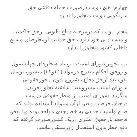
چهارم- هیچ دولت درصورت حمله دفاعی حق
سرنگونی دولت متجاوزرا ندارد.
پنجم- دولت که درمرحله دفاع قانونی ازحق حاکمیت
وامنیت ملی خود دارد ، حق حمایت ازمعارضان مسلح
داخلی کشورمتجاوزرا ندارد.
ب- تجویزشورای امنیت: بربنیاد هنجارهای جهانشمول
وبروفق احکام مندرج درمواد (۴۱و۴۲) منشور، توسل
بقوه بعد ازحق دفاع مشروع بدون مجوزحقوقی
شورای امنیت مشروعیت نداشته تجاوزتعریف
میگردد. شورای امنیت از منظرحقوقی درست
درچنان فرصت معین ازآن میتواند استفاده نماید که
صلح وامنیت جمعی به خطرجدی مواجه بوده ویا نقض
فاجعه بارحقوق بشری دریک کشورصورت گرفته که
دفع خطربدون استعمال زورممکن نباشد.