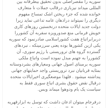
سوریه را مقصراصلی بدون تحقیق بیطرفانه بین
المللی میداند نیزبازی درقالب جملات نا متعارف
خوانده شده که جزء ریختن اشک تمساح مفهوم
دیگری را نمیتواند دراذهان عامه تداعی نماید زیرا
دولت جدید ایالات متحده درنخستین روزهای کاری
خویش فرمانی منع صدورویزه سفربه آن کشوررا
دربرابراتباع هفت کشوراسلامی صادرنمود که سوریه
یکی ازین کشورها بوده یعنی سرزمینکه ، نبردهای
گسترده گروه های تروریستی با رژیم سوری، آن
کشوررا به جهنم مبدل نموده است واتباع ملکی
سوریه برمبنای اصول جهانی ومعیارهای بشردوستانه
بمثابه قربانیان نبرد تروریستی واجد حمایتهای جهانی
پنداشته میشود . فلهذا موضعگیری اخیرایالات متحده
درقبال نقض حقوق بشری اتباع سوری فقط به
سیاست یک بام ودوهوا میماند وبس.
درفرجام‌ میتوان اذعان داشت که توسل به ابزارقهریه