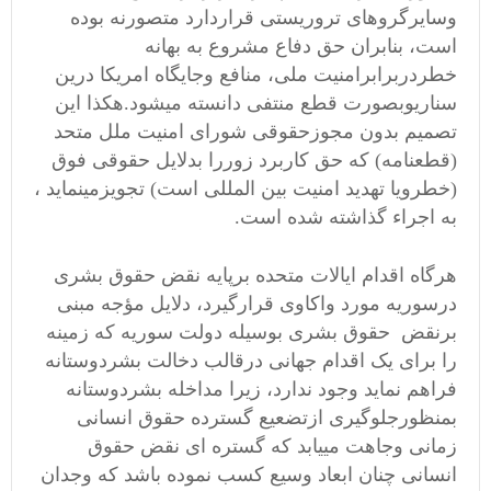
وسایرگروهای تروریستی قراردارد متصورنه بوده
است، بنابران حق دفاع مشروع به بهانه
خطردربرابرامنیت ملی، منافع وجایگاه امریکا درین
سناریوبصورت قطع منتفی دانسته میشود.هکذا این
تصمیم بدون مجوزحقوقی شورای امنیت ملل متحد
(قطعنامه) که حق کاربرد زوررا بدلایل حقوقی فوق
(خطرویا تهدید امنیت بین المللی است) تجویزمینماید ،
به اجراء گذاشته شده است.
هرگاه اقدام ایالات متحده برپایه نقض حقوق بشری
درسوریه مورد واکاوی قرارگیرد، دلایل مؤجه مبنی
برنقض حقوق بشری بوسیله دولت سوریه که زمینه
را برای یک اقدام جهانی درقالب دخالت بشردوستانه
فراهم نماید وجود ندارد، زیرا مداخله بشردوستانه
بمنظورجلوگیری ازتضعیع گسترده حقوق انسانی
زمانی وجاهت مییابد که گستره ای نقض حقوق
انسانی چنان ابعاد وسیع کسب نموده باشد که وجدان