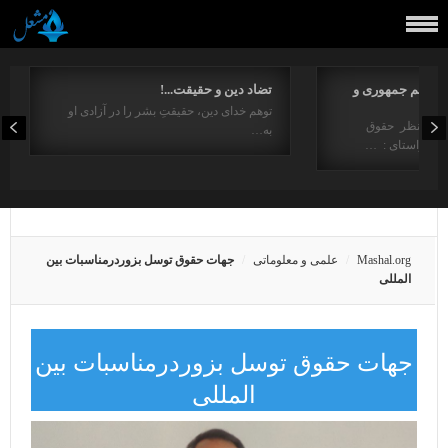
مفاهیم جمهوری و
تضاد دین و حقیقت...!
توهم خدای دین، حقیقتِ بشر را در آزادی او
ت از منظر حقوق
به…
در راستای : …
Mashal.org
علمی و معلوماتی
جهات حقوق توسل بزوردرمناسبات بین
المللی
جهات حقوق توسل بزوردرمناسبات بین
المللی