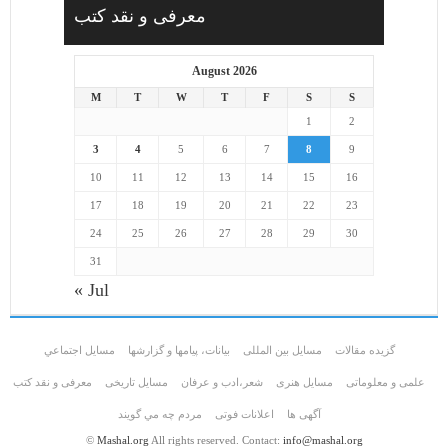
معرفی و نقد کتب
August 2026
M
T
W
T
F
S
S
1
2
3
4
5
6
7
8
9
10
11
12
13
14
15
16
17
18
19
20
21
22
23
24
25
26
27
28
29
30
31
« Jul
گزیده مقالات
مسایل بین المللی
بیانات، پیامها و گزارشها
مسايل اجتماعي
علمی و معلوماتی
مسايل هنری
شعر،ادب و عرفان
مسایل تاریخی
معرفی و نقد کتب
آگهی ها
اعلانات فوتی
مردم چه مي گويند
©
Mashal.org
All rights reserved. Contact:
info@mashal.org