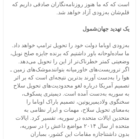
است که که ما هنوز روزنامه
نگاران صادقی داریم که
قلم
شان به
زودی آزاد خواهد شد
.
یک تهدید جهان
شمول
به
زودی اوباما دولت خود را تحویل ترامپ خواهد داد
.
ما ساده
لوحانه باور داشتیم که برنده جایزه صلح نوبل،
وضعیتی کمتر خطرناک
تر از این را تحویل می
دهد
.
اگر تروریست
های خاورمیانه بتوانندموشک
های زمین ـ
هوا را به
دست آورند بدترین نتیجه
ای است که بر اثر
تصمیم آمریکا درباره لغو محدودیت
های تحویل سلاح
به سوریه به
دست آمده است
.
دیمیتری پسکوف،
سخنگوی ولادیمیرپوتین، تصمیم باراک اوباما را
به
معنای تحویل سلاح، مهمات و ابزار نظامی
‌
به
متحدین ایالات متحده در سوریه، تفسیر کرد
.
ایالات
متحده از سال ۲۰۱۴ مواضع داعش را در سوریه،
بدون داشتناجازه مقامات این کشور، بمباران