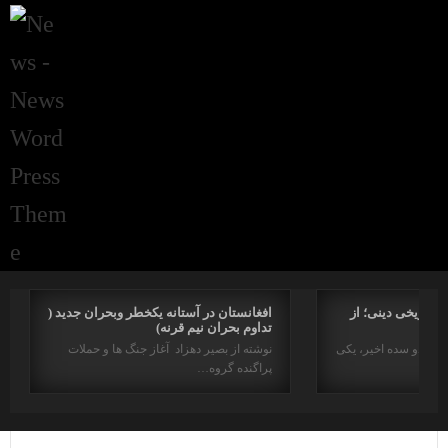
راتاریخی دینی؛ از
افغانستان در آستانه یکخطر وبحران جدید (
تداوم بحران نیم قرنه)
د در دو سده اخیر، یکی
نوشته از بصیر دهزاد آغاز جنگ ها و حملات
پراگنده گروه…