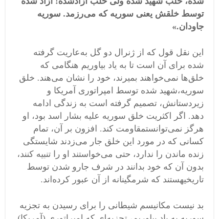
شده، حلب شهید شده ولی حلب آزادشده
!
آزاد شده
توسط خلقش یعنی سوریه که می
رزمد
.
سوریه
جاودان
.»
این نقل
‌
قول که از ژنرال دو گل به
عاریت گرفته
شده برای آن است تا به یاد بیاوریم هنگامی
‌
که
خلق
ها نمی
خواهند بمیرند، خود را نشان می
هند
.
خلق
سوریه،شهید شده توسط امپراتوری آمریکا و
زیر
دستانش، تصمیم گرفته است به زندگی ادامه
دهد
.
اگر اکثریت خلق سوریه علیه بشار اسد بود، او
هرگز نمی
توانستمقاومت کند
.
افزون بر آن، تمام
کسانی که در مورد این خلق جار می
زدند شایستگی
زنده ماندن را ندارد، حتی می
خواستند او را تنبیه کنند،
بدون آن که خود بدانند در شرف جارو شدن توسط
تاریخیهستند که شرمگینانه از آن عبور کرده
اند
.
بد نیست مکانیسم شیطانی را برای رسیدن به تجزیه
سوریه به یاد بیاوریم، تجزیه
ای که امپراتوری
(
آمریکا
)