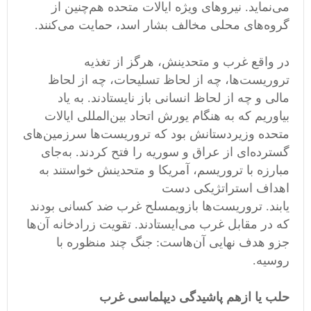
می
نماید
.
نیروهای ویژه ایالات متحده هم
چنین از
گروه
های محلی مخالف بشار اسد، حمایت می
کنند
.
در واقع غرب و متحدینش، هرگز از تغذیه
تروریست
ها، چه از لحاظ تسلیحات، چه از لحاظ
مالی و چه از لحاظ انسانی باز نایستادند
.
به یاد
بیاوریم که به هنگام یورش اتحاد بین
المللی ایالات
متحده وزیر
دستانش بود که تروریست
ها سرزمین
های
گسترده
ای از عراق و سوریه را فتح کردند
.
به
جای
مبارزه با تروریسم، آمریکا و متحدینش خواستند به
اهداف استراتژیکی دست
یابند
.
تروریست
ها
بازویمسلح غرب ضد کسانی بودند
که در مقابل غرب می
ایستادند
.
تقویت زرادخانه آن
ها
جزو هدف نهایی آن
هاست
:
جنگ چند منظوره با
روسیه
.
حلب یا ازهم پاشیدگی دیپلماسی غرب