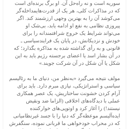
سوریه است و نه راه
حل آن
.
او برگ برنده
ای است
که در مذاکرات کلی، هر یک از قدرت
هایمداخله
گر
می
کوشد آن را به بهترین وجهی ارزشمند کند
.
اگر
پیروزی نظامی
‌
به نفع او ادامه یابد، بی
شک او
می
تواند شرایط یک خروج شرافتمندانه را برای
خودش و نزدیکانش، در پایان یک فرایندسیاسی ـ
قانونی و به رأی گذاشته شده به مذاکره بگذارد؛ که
در آن بشار اسد یا اعضای برجسته رژیم باید به این
شکل یا آن شکل در آن شرکت جویند
.»
مولف نتیجه می
گیرد
«
به
نظر من، دنیای ما به رئالیسم
سیاسی و استراتژیکی، نیازی مبرم دارد
.
باید برای
آرام کردن خشونت ساختاریش، یک عصر همکاری
عملی با دیدگاه
های اخلاقی
(
الزاما ضد ونقیض
نیستند
!)
را آغاز کرد و اوتوپی
های خوارکننده
ایده
آلیسم موعظه
گر که دنیا را با جسد غیرنظامیانی
که در محراب خودخواهی ما قربانی نموده، سنگفرش