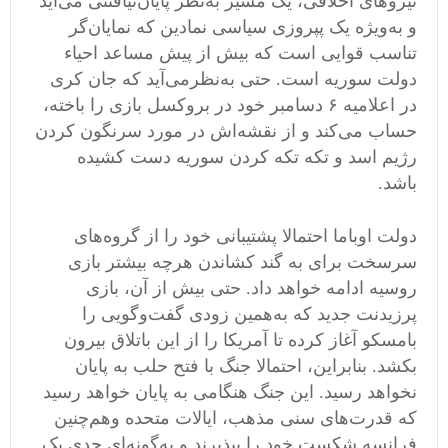
نیروهای اخلاقی، یک مسیر به
نظر پایان
نیافتنی می
آید
و به
ویژه یک پپروزی سیاسی نمادین که نمایان
گر
تناسب قوایی است که بیش از پیش مساعد احیاء
دولت سوریه است
.
حتی به
نظرمی
آید که جان کری
در اعلامیه ۶ دسامبر خود در بروکسل بازی را باخته،
حساب می
کند و از نقشه
اش در مورد سرنگون کردن
رژیم اسد و تکه تکه کردن سوریه دست کشیده
باشد
.
دولت اوباما احتمالا پشتیبانی خود را از گروه
های
سرسخت برای به گند کشاندن هر
چه بیشتر بازی
روسیه ادامه خواهد داد
.
حتی بیش از آن، بازی
پرزیدنت جدید که به
همین زودی گفت
وگویی را
بامسکو آغاز کرده تا آمریکا را از این باتلاق بیرون
بکشد
.
بنابراین، احتمالا جنگ با فتح حلب به پایان
نخواهد رسید
.
این جنگ هنگامی
‌
به پایان خواهد رسید
که قدرت
های سنی مذهب، ایالات متحده وهم
چنین
فرانسه شکست خود را بپذیرند و به
گونه
ای جدی یک