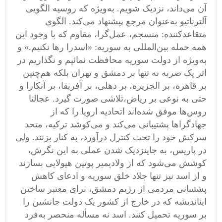
آن می
داند، نزدیک شویم
.
به
ویژه که روسیه الگویی
آلترناتیو به
عنوان مرجع پیشنهاد می
کند
.
الگوی
متقاعدکننده
:
منسجم، عمل
گرا، مقاوم که با وجود این
همه حمله بین
المللی به سوریه
: «
اسدرا رها نکنیم
.»
و
به
ویژه از دولت سوریه محافظت نمائیم و نگذاریم در
اثر یک ضربه نه تنها بر دمشق و تهران بلکه هم
چنین
بر قاهره، بر الجزیره، بر دهلی، بر آفریقا، بر آنکارا و
حتی به نوعی بر ریاض،تلاشی صورت گیرد
.
عجالتا
روس
ها موفق شده
اند اتحادیه اروپا را که از
جهادگراها پشتیبانی می
کند و می
کوشد ترکیه، متحد
سرکش خود را تحت کنترل درآورد، به کنار بزنند
.
ولی
در پاریس، به جاینزدیک شدن عملی به این نگرش،
کوشش می
شود که از ولادیمیر پوتین هیولایی بسازند
و از اسد نیز تنها جلاد خلق سوریه و ادعای کاهش
پشتیبانی مردمی
‌
از رژیم دمشق، برای معتبر ساختن
ایناندیشه که در خارج از کشور یک دولت جانشین را
بر سوریه تحمیل کنند
.
اسد نه مسأله منحصر به
فرد