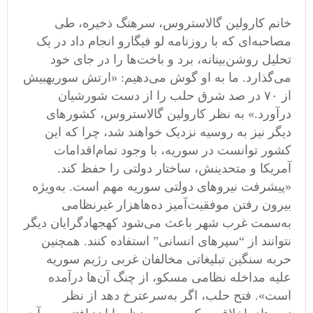
خانم کارولین گالاستروس، سرهنگ ذخیره، طی
مصاحبه
ای که با روزنامه لو فیگارو انجام داد در یک
تحلیل روشن
بینانه، برد و باخت
ها را در جای خود
می
گذارد
.
ما به او گوش می
دهیم
: «
ارتش سوریهبیش
از ۷۰ در صد شرق حلب را از دست شورشیان
درآورد
.»
به نظر کارولین گالاستروس، کشور
های
دیگر نیز به روسیه نزدیک خواهند شد، چرا که این
کشور توانست
در سوریه، با وجود تمام
اقدامات
آمریکا و متحدینش، ساختار دولتی را حفظ کند
.
«
پیشرفت نیروهای دولتی سوریه مهم است
.
به
ویژه
بیرون رفتن موفقیت
آمیز ده
ها
هزار غیرنظامی
به
سمت غرب شهر باعث می
شود کهجهادگرایان دیگر
نتوانند از
“
سپر
های انسانی
”
استفاده کنند
.
همچنین
حربه سنگین تبلیغاتی مخالفان غربی رژیم سوریه
علیه مداخله نظامی
‌
مسکو، از چنگ آن
ها درآمده
است
».
فتح حلب، اگر به
سرعترخ دهد از نظر