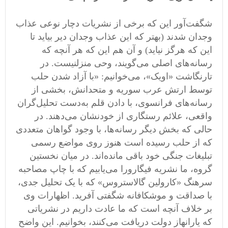
شگفت
آور این که برخی از نشریات دچار نوعی عذاب
وجدان شدند
(
بهتر که این عذاب وجدان دیر بیاید تا
این که هرگز نیاید
)
و آن هم این که هر آنچه که
رسانه
های اصلی می
گویند، وحی منزلنیست
.
در
تارنگاشت
«
اویک
»
، می
خوانیم
: «
با آزاد شدن حلب
توسط ارتش عرب سوریه و متحدانش، بخشی از
رسانه
های فرانسوی، با دادن قلم به
دست تحلیل
گران
واقعی، علائم رستگاری از خودنشان می
دهند
.
در
حالی که بخش دیگر رسانه
ها، با وجود گواهان متعددی
که از حلب رسیده است هنوز روی مواضع رسمی
تبلیغات جنگی خود باقی مانده
اند
.
در میان نخستین
گروه، ما نشریه فیگارورا می
یابیم که با چاپ مصاحبه
سرهنگ
«
کارولین گالاستروس
»
که با یک تحلیل جدی،
با صداقت و موشکافانه شگفتی آفرید
.
اظهارات وی
بر خلاف آنچه است که ما عادت داریم در نشریاتی
که یارانهاز دولت دریافت می
کنند، بخوانیم
.
این واضح