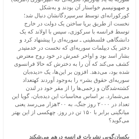
و صهیونیسم خواستار آن بودند و به
شکل
کورکورانه
ای توسط سرسپردگانشان دنبال شد؛
نخست از طریق برپا ساختن یک دولت در خارج
توسط فرانسه با سرکوزی، سپس با اولاند که یک
دانشگاهی فلسطینی ـ سوریه
ای را پیشنهاد کرد و
دختر یک دیپلمات سوریه
ای که نخست در خدمتپدر
بشار اسد بود و اواخر عمرش در خود روح معترض
کشف می
کند که آن را به دخترش که حالا فرانسوی
شده بود، می
دهد
.
افزون بر این
ها، یک
«
دیده
بان
سوریه
ای حقوق بشر
»
را به
وجود آوردند کهتعداد
کشته
شدگان و زخمی
ها را از مقر خود در لندن
می
شمارد
.
بر اساس محاسبات این دیده
بان، گویا این
تعداد در ۲۰۰۰ روز جنگ، به ۳۰۰
هزار می
رسد یعنی
میانگینی برابر با ۱۵۰ تن در روز
.
چهکسی از این بهتر
می
گوید؟
یکسان
گویی نشریات فرانسه درهم می
شکند