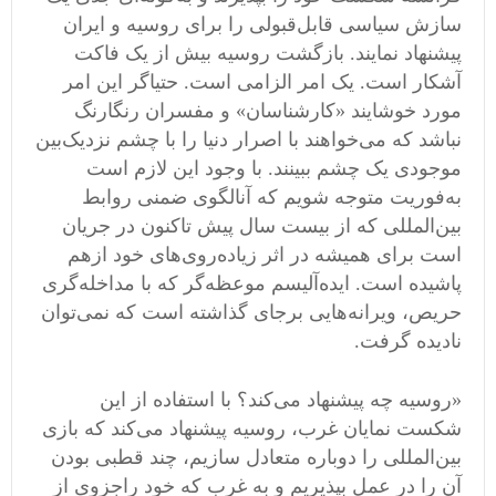
سازش سیاسی قابل
قبولی را برای روسیه و ایران
پیشنهاد نمایند
.
بازگشت روسیه بیش از یک فاکت
آشکار است
.
یک امر الزامی
‌
است
.
حتیاگر این امر
مورد خوشایند
«
کارشناسان
»
و مفسران رنگارنگ
نباشد که می
خواهند با اصرار دنیا را با چشم نزدیک
بین
موجودی یک چشم ببینند
.
با وجود این لازم است
به
فوریت
متوجه شویم که آنالگوی ضمنی روابط
بین
المللی که از بیست سال پیش تاکنون در جریان
است برای همیشه در اثر زیاده
روی
های خود ازهم
پاشیده است
.
ایده
آلیسم موعظه
گر که با مداخله
گری
حریص، ویرانه
هایی برجای گذاشته است که نمی
توان
نادیده گرفت
.
«
روسیه چه پیشنهاد می
کند؟ با استفاده از این
شکست نمایان غرب، روسیه پیشنهاد می
کند که بازی
بین
المللی را دوباره متعادل سازیم، چند قطبی بودن
آن را در عمل بپذیریم و به غرب که خود راجزوی از