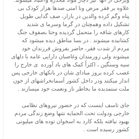
وبرخی از آنها نیز دچار مواد مخدره واعتیاد میشوند.
علاوه بر فقر مرض ونا امنی صدها هزار کودک بی
پناه وگم کرده والدین در بازار، صف گدایی طویل
تشکیل داده وهمچنان در گرما وسرما ی شدید
کارهای شاقه را متحمل گردیده وحتا بصفوف جنگ
کشانیده میشوند . در بسا مناطق دیده میشود که
مردم از شدت فقر، حاضر بفروش فرزندان خود
میشوند ولی زورمندان وغاصبان دارایی عامه با دلهای
سیه وسنگین ، اکثراً کمک های باد آورده ی خارج را
غصب کرده بروز مبادای شان در بانکهای خارجی پس
انداز میکنند ودر داخل کشور آسمانخراشهای از خون
ملت ستمدیده ما بخاطر ناز ونعمت خود میسازند .
جای تاسف اینست که در حضور نیروهای نظامی
خارجی ودولت تحت الحمایه نتنها وضع زندگی مردم
بهبود نیافته بلکه کارد به اسخوان توده های میلیونی
کشور رسیده است .