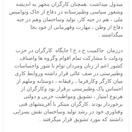
مبذول میداشت .همچنان کارگران مجهز به اندیشه
وشعور سیاسی وطنپرستانه در دفاع از خاک ونوامیس
ملی ، هم در جبه کار، تولید وساختمان وهم در جبه
دفاع از وطن ، مهارت وقهرمانی از خود بجا
میگذاشتند .
درزمان حاکمیت ح د خ ا جایگاه کارگران در حزب
ودولت با مشارکت تمام اقوام وگروه ها واصناف
کشور اعم از زنان ومردان توام با شور واحساسات
وطنپرستی در صف عالی قرار داشته وروابط کاری
میان کارگر وکارفرما ، رفیقانه ، دوستانه وملهم از
احساس پاک وطنپرستی برقرار بود وکارگران از
هرنوع امتیاز ، تشویق ومواظبت حزبی و دولتی
برخوردار بودند .کارگران مبتکر با آفرینشهای فنی
وفناوری خود در رشد تولید وساختمان نقش بسزایی
داشتند که مورد تشویق قرار میگرفتند .