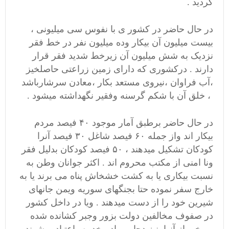
گردید .
در حال حاضر در کشور ی با نفوس سی میلیونی ،
بیست میلیون آن بیکار وده میلیون نفر در خط فقر
نزدیک به شش میلیون آن زیرخط شدید فقر قرار
دارند . درکشوری که دارای زمین زراعتی حاصلخیز
،آب فراوان ،نیروی مستعد بکار ،معادن سرشارباشد
، خلق آن با شکم گرسنه وفقیر نگهداشته میشود .
در حال حاضر برطبق آمار موجود ۴۰ فیصد مردم
بیکار اند واز جمله ۶۰ فیصد شاغل ۳۰ فیصد آنرا
کودکان تشکیل میدهند ، ۵۰ فیصد کودکان بدلیل فقر
ونا امنی از مکتب محروم اند . اکثر جوانان وطن به
نسبت بیکاری یا به کشت خشخاش پناه می برند یا به
خارج سفر نموده حتا بجنگهای سوریه ویمن جانهای
شیرین خود را از دست میدهند . ویا در داخل کشور
در صفوف مخالفین دولت بزور وجبر کشانده شده