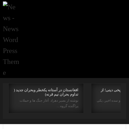
راتاریخی دینی؛ از
افغانستان در آستانه یکخطر وبحران جدید (
تداوم بحران نیم قرنه)
د در دو سده اخیر، یکی
نوشته از بصیر دهزاد آغاز جنگ ها و حملات
پراگنده گروه…