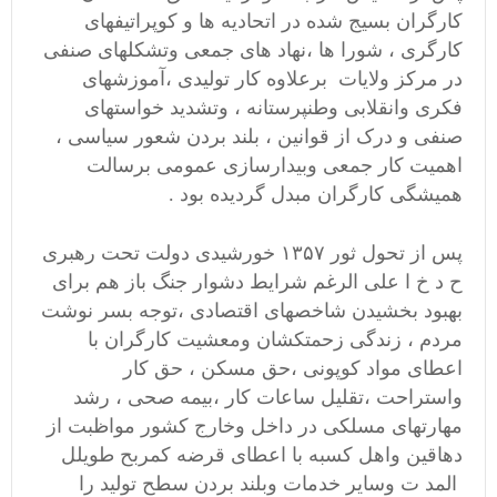
کارگران بسیج شده در اتحادیه ها و کوپراتیفهای
کارگری ، شورا ها ،نهاد های جمعی وتشکلهای صنفی
در مرکز ولایات برعلاوه کار تولیدی ،آموزشهای
فکری وانقلابی وطنپرستانه ، وتشدید خواستهای
صنفی و درک از قوانین ، بلند بردن شعور سیاسی ،
اهمیت کار جمعی وبیدارسازی عمومی برسالت
همیشگی کارگران مبدل گردیده بود .
پس از تحول ثور ۱۳۵۷ خورشیدی دولت تحت رهبری
ح د خ ا علی الرغم شرایط دشوار جنگ باز هم برای
بهبود بخشیدن شاخصهای اقتصادی ،توجه بسر نوشت
مردم ، زندگی زحمتکشان ومعشیت کارگران با
اعطای مواد کوپونی ،حق مسکن ، حق کار
واستراحت ،تقلیل ساعات کار ،بیمه صحی ، رشد
مهارتهای مسلکی در داخل وخارج کشور مواظبت از
دهاقین واهل کسبه با اعطای قرضه کمربح طویلل
المد ت وسایر خدمات وبلند بردن سطح تولید را