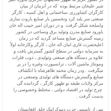
شیر علیخان مرتبط بوده که در آنزمان از میان
کارگران کشاورزی ،ساختمانی و اهل کسبه ، کارگر
صنعتی سر بلند کرد ونخستین بار صنایع باروت سازی
واسلحه شکل گرفت و در دوران امیر حبیب اله خان
باورود صنایع مدرن وتولید برق ونساجی در کشور
زمینه گسترش صنایع مساعد گردید که در زمان
اعلیحضرت غازی امان اله خان ، کارگر وکارخانه اولاً
به سرمایه دولتی در سطح کشور گسترش یافت و
علاوه بر دستگاه های صنعتی وتولیدی ، ذوب فلزات
ومونتاژ ماشین آلات ، ترانسپورت وغیره را در بر
میگرفت . ودر زمان محمد ظاهرشاه با انکشاف
صنایع وگسترش دستگاه های تولیدی وصنعتی در
مرکز ولایات طبقه نو ظهور کارگر ، گرداننده گی
چرخ تولید در اقتصاد دولتی ، مختلط وخصوصی را
بدست گرفت .
پس از تاسیس حزب دموکراتیک خلق افغانستان