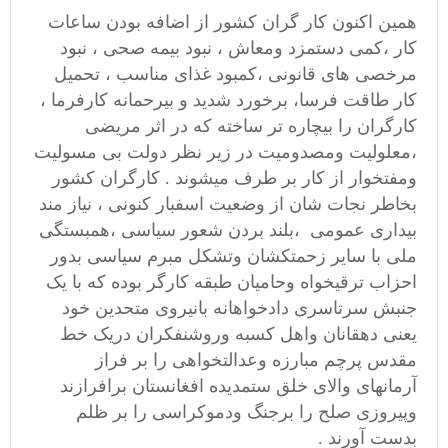
همین اکنون کار گران کشور از اضافه بودن ساعات
کار ،کمی دستمزد ومعاش ، نبود بیمه صحی ، نبود
مرخصی های قانونی ،کمبود غذای مناسب ، تحمیل
کار طاقت فرسا، برخورد شدید و بیرحمانه کارفرما ،
کارگران را بیچاره تر ساخته که در اثر مریضی
،معلولیت ومصدومیت در زیر نظر دولت بی مسولیت
ومفتخوار از کار بر طرف میشوند . کارگران کشور
بخاطر نجات شان از وضعیت اسفبار کنونی ، نیاز مند
بیداری عمومی ،بلند بردن شعور سیاسی ،همبستگی
ملی با سایر زحمتکشان وتشکل مبرم سیاسی بدور
احزاب ترقیخواه وحامیان طبقه کارگر بوده که با یک
جنبش سرتاسری دادخواهانه بانیروی متحدین خود
یعنی دهقانان واهل کسبه وروشنفکران دریک خط
مقدس پرچم مبارزه وعدالتخواهی را بر فراز
آرمانهای والای خلق ستمدیده افغانستان برافرازند
وپیروزی صلح را برجنگ ودموکراسی را بر ظلم
بدست آورند .