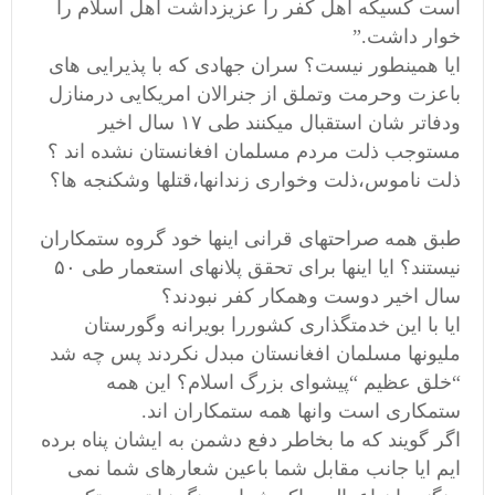
است کسیکه اهل کفر را عزیزداشت اهل اسلام را
خوار داشت.”
ایا همینطور نیست؟ سران جهادی که با پذیرایی های
باعزت وحرمت وتملق از جنرالان امریکایی درمنازل
ودفاتر شان استقبال میکنند طی ۱۷ سال اخیر
مستوجب ذلت مردم مسلمان افغانستان نشده اند ؟
ذلت ناموس،ذلت وخواری زندانها،قتلها وشکنجه ها؟
طبق همه صراحتهای قرانی اینها خود گروه ستمکاران
نیستند؟ ایا اینها برای تحقق پلانهای استعمار طی ۵۰
سال اخیر دوست وهمکار کفر نبودند؟
ایا با این خدمتگذاری کشوررا بویرانه وگورستان
ملیونها مسلمان افغانستان مبدل نکردند پس چه شد
“خلق عظیم “پیشوای بزرگ اسلام؟ این همه
ستمکاری است وانها همه ستمکاران اند.
اگر گویند که ما بخاطر دفع دشمن به ایشان پناه برده
ایم ایا جانب مقابل شما باعین شعارهای شما نمی