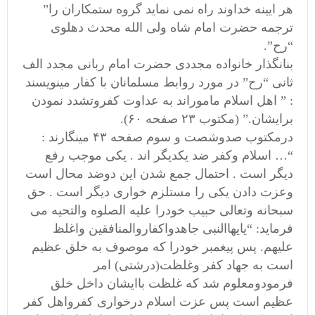
هر ایینه خداوند راه نمی نماید گروه ستمکاران را”
ترجمه حضرت امام شاه ولی الله محدث دهلوی
“رح”.
بنانگذار خانواده مجددی حضرت امام ربانی مجدد الف
ثانی “رح” در مورد روابط مسلمانان با کفار مینویسند
: ” اهل اسلام ماموراند به عداوت کفروتشدد نمودن
برایشان.” (مکتوب ۲۳ صفحه ۶۰).
درمکتوب صدوشصت و سوم صفحه ۴۳ مینگارند :
“… اسلام وکفر ضد یکدیگر اند . یکی موجب رفع
دیگر است . احتمال جمع شدن این دوضد محال است
وعزت دادن یکی را مستلزم خواری دیگر است . حق
سبحانه وتعالی حبیب خودرا علیه الصلوه والتحیه می
فرماید: “یایهاالنبی جاهدواکفاروالمنافقین واغلظ
علیهم. پس پیغمبر خودرا که موصوف به خلق عظیم
است به جهاد کفر وغلظت(درشتی) امر
فرمودومعلوم شد که غلظت باایشان داخل خلق
عظیم است پس عزت اسلام درخواری کفرواهل کفر