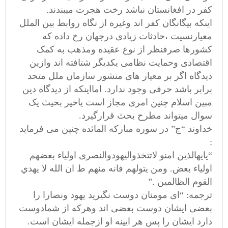
کفر در افغانستان نباشد رخت هجرت میبندند.
اینکه بیگانگان کفر اند وغیره از نگاه روابط بین الملل
معیارنسیت ،حادثات زیادی درجهان رخ داده که
کشورها صرفنظر از نوع عقیده ومذهب به کمک
اقتصادی وحمایت نظامی یکدیگر شتافته اند وازین
دیدگاه اگر بر معیار های منشور سازمان ملل متحد
برابر باشد حرفی وجود ندارد. امااینکه از دیدگاه دین
مبین اسلام چنین امری مجاز است یاخیر بحیث یک
سوال میتواند مطرح بحث قرارگیرد.
خداوند “ج” در سوره مبارکه المائده چنین می فرماید
:
“یایهالذین امنو لاتتخذوالیهودوالنصری اولیاء بعضهم
اولياء بعض. ومن يتولهم فانه منهم ط ان الله لا يهدي
القوم الظالمين .”
ترجمه: “ای مومنان دوست نگیرید یهود ونصارا را
بعضی ایشان دوست بعضی اند وهرکه از شمادوست
دارد ایشان را پس هر ایینه او ازجمله ایشان است.