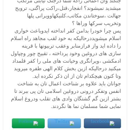
جنگند وان اعمالی راکه شما درجنگ نیابتی مرتکب
میشدید نمیشوند؟ انفجار،قتل،راکت پراگنی، ترویج
جهالت ،سوختاندن مکاتب،کلنیکهاوویرانی پلها
وتخریب سرکها وراها ؟
پس چرا خودرا بدامن کفر انداخته ایدوباعث خواری
اسلام میشویددرحالیکه به خود لقب مجاهد راه اسلام
را داده اید واز فرازمنابر وعقب تربیونها با قرینه
سازی های دروغین وخود پرداخته ، تقبیح چور وچپاول
ادمکشی ،ویرانگری وخیانت های ملی را کفر قلمداد
میکنید درحالیکه ازین بخش کلام الهی طفره میروید
وتا کنون هیچکدام تان از ان ذکر نکرده اید.
جوانان باید علاوه بر شناخت اعمال تان به شناخت
انفس وتفکر درونی دروغین اسلامی تان پی ببرند تا
بشتر ازین گم گشتگان وادی های تقلب ودروغ اسلام
نمایی شما مسلمان نما ها نگردند.