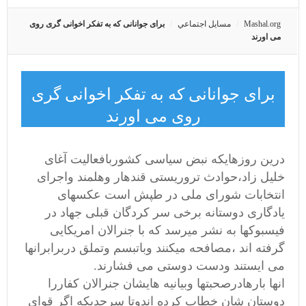
Mashal.org
مسايل اجتماعي
برای جوانانی که به تفکر اخوانی گری روی
می اورند
برای جوانانی که به تفکر اخوانی گری
روی می اورند
درین روزهایکه نبض سیاسی کشوربافعالیت آغای
خلیل زاد،حوادث تروریستی قندهار وهلمند واجرای
انتخابات شورای ملی در طپش است عکسهای
یادگاری دوستانه برخی سر کردگان قبلی جهاد در
فیسبوکها به نشر میرسد که با جنرالان امریکایی
گرفته اند ،مصافحه میکنند وباتبسم وتملق دربرابرانها
می ایستند ودست دوستی می فشارند.
انها بارهادرصحبتها وبیانیه هایشان جنرالان کفاررا
دوستان شان خطاب کرده اندوتا سرحدیکه اگر قوای