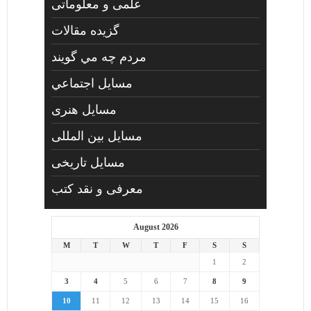
علمی و معلوماتی
گزیده مقالات
مردم چه مي گويند
مسايل اجتماعي
مسايل هنری
مسایل بین المللی
مسایل تاریخی
معرفی و نقد کتب
August 2026
M
T
W
T
F
S
S
1
2
3
4
5
6
7
8
9
10
11
12
13
14
15
16