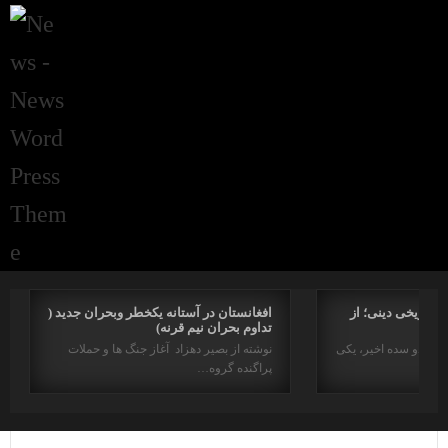
راتاریخی دینی؛ از
افغانستان در آستانه یکخطر وبحران جدید (
تداوم بحران نیم قرنه)
د در دو سده اخیر، یکی
نوشته از بصیر دهزاد آغاز جنگ ها و حملات
پراگنده گروه…