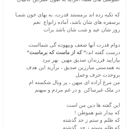
که تکیه زده اند برمستند قدرت، به بهای خون شمـا
برسفره های شان باشد، آماده زانواع نعم
روز شان عید و شب شان باشد برات
دوام قدرت آنها ضعف وبیهوده گی شمااست
درست گفته اند
:” که از ماست که برماست”
بیارایید فرزندان صدیق مهین بهر نبرد
به همدستی مبارزین صدیق ، برآرید این هدف
بروحدت حرف وعمل
من مرغ آزاده ای میهن ، پر وبال شکسته ام
در ملک غیرساکن و در غم مردم و میهنم
این گفته ها دین من است
که بیدار شو هموطن !
که ظلم و ستم ز حد گذشته
که ظلم وستم ز حد گذشته