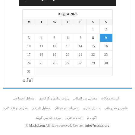
August 2026
M
T
W
T
F
S
S
1
2
3
4
5
6
7
8
9
10
11
12
13
14
15
16
17
18
19
20
21
22
23
24
25
26
27
28
29
30
31
« Jul
گزیده مقالات
مسایل بین المللی
بیانات، پیامها و گزارشها
مسايل اجتماعي
علمی و معلوماتی
مسايل هنری
شعر،ادب و عرفان
مسایل تاریخی
معرفی و نقد کتب
آگهی ها
اعلانات فوتی
مردم چه مي گويند
©
Mashal.org
All rights reserved. Contact:
info@mashal.org