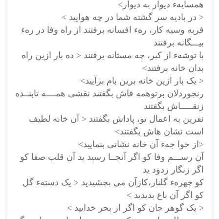
همسایهء دیوار به دیوار>
< در بادیه سر گشته شما در چه هوایید >
فربه وسیه کار، رهء افسانه برفتند از راه وفا در رهء
بیـــگانه برفتند
با توشهء از کبر، چه مستانه برفتند < ده بار ازین راه
بدان خانه برفتند>
< یک بار ازین خانه برین بام برآیید>
رنجوردلان برتوهمه فاش بگفتند نقشی همــــه تابنــده
زنقـــــاش بگفتند
نفرین به اعمال تو، پاداش بگفتند < آن خانه لطیف
است نشان هاش بگفتند>
<از خوا جهء آن خانه نشانی بنمایید>
آن رســـم وفا کو اگر آنجــا رسید ید آن قلب صفا کو
اگر زنگار زدود ید
کو چهرهء گلنار،کازآن می بچشیدید < یک دستهء گل
کو اگر آن باع بدیدید >
< یک گوهر جان کو اگر از بحر خدایید >