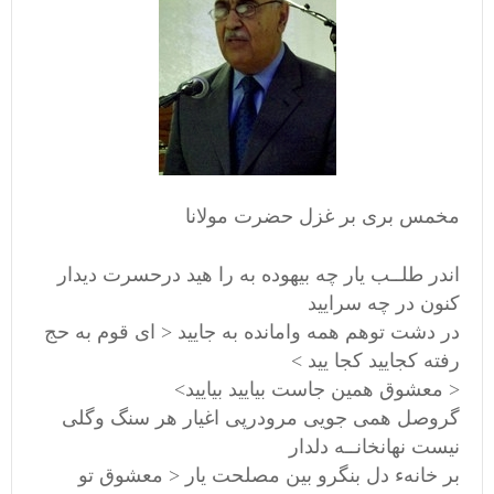
مخمس بری بر غزل حضرت مولانا
اندر طلــب یار چه بیهوده به را هید درحسرت دیدار
کنون در چه سرایید
در دشت توهم همه وامانده به جایید < ای قوم به حج
رفته کجایید کجا یید >
< معشوق همین جاست بیایید بیایید>
گروصل همی جویی مرودرپی اغیار هر سنگ وگلی
نیست نهانخانــه دلدار
بر خانهء دل بنگرو بین مصلحت یار < معشوق تو