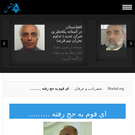
افغانستان
در آستانه یکخطر وب
حران جدید ( تداوم
بحران نیم قرنه)
نوشته از بصیر دهزاد
آغاز جنگ ها و حملات
دها…
پراگنده گروه…
Mashal.org
شعر،ادب و عرفان
ای قوم به حج رفته ………
ای قوم به حج رفته ………