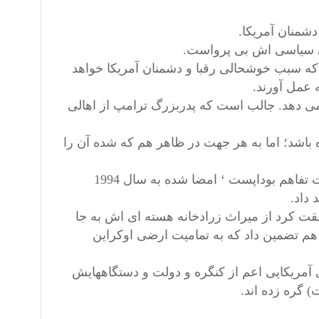
شمنان آمریکا.
ای سیاسی اش بی پرواست.
 که سبب خوشحالی رقبا و دشمنان آمریکا خواهد
 عمل آورند.
نمی دهد. جالب است که پدربزرگ ترامپ از اهالی
 باشد؛ اما به هر جهت در ظاهر هم که شده آن را
یکی از مقامات برلین گفته است که هرگاه ریزه کاری های ‘یادداشت تفاهم بوداپست ‘ امضا شده به سال 1994
 داد.
قت کرد از میراث زرادخانه هسته ای اش به جا
م تضمین داد که به تمامیت ارضی اوکراین
 آمریکایی اعم از کنگره و دولت و دستگاههایش
 گره زده اند.