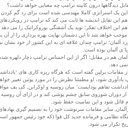
قابل دیدگاهها درون کابینه ترامپ چه معنایی خواهد داشت؟
این یک استراتژی کاملا مهندسی شده است برای رد گم کردن د
هم این تقابل اندیشه ها ثابت می کند که ترامپ در رویکرده
هم این اختلاف تفکر؛ نوید یک آشفتگی بوروکراتیک را می دهد
 موجب خواهد شد تا این دشمنان نهایت بهره برداری را از آن به
رد آلمان؛ ترامپ چندان علاقه ای به این کشور از خود نشان 
یا’ی آلمان بوده است.
 آلمان هم در مقابل؛ اگر از این احساس ترامپ دچار دلهره شده
نمی دهد.
 یادآوری شود، او مطمئنا نظرش را در مورد پوتین تغییر خواهد
یادداشت تفاهم بوداپست’ میان روسیه و اوکراین, کی یف مواف
 از دوران شوروی سابق چشم پوشی کند و در ازای آن روسیه ه
م قائل شود و این تمامیت حفظ شود.
رآلمان, سایر مقامات سرنوشت خود را به تصمیم گیری نهادهای
گاه نظامی و فرمانده جدید کل قوا (که خود رئیس جمهور است)
اریخ تکرار می شود.