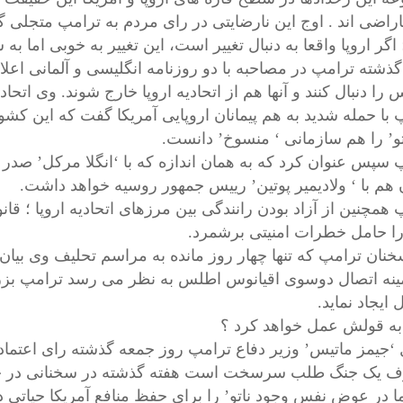
اراضی اند . اوج این نارضایتی در رای مردم به ترامپ متجلی
اگر اروپا واقعا به دنبال تغییر است، این تغییر به خوبی اما 
گذشته ترامپ در مصاحبه با دو روزنامه انگلیسی و آلمانی اعل
 را دنبال کنند و آنها هم از اتحادیه اروپا خارج شوند. وی اتحاد
 با حمله شدید به هم پیمانان اروپایی آمریکا گفت که این ک
اتو’ را هم سازمانی ‘ منسوخ’ دانست.
 سپس عنوان کرد که به همان اندازه که با ‘انگلا مرکل’ صدر
 هم با ‘ ولادیمیر پوتین’ رییس جمهور روسیه خواهد داشت.
همچنین از آزاد بودن رانندگی بین مرزهای اتحادیه اروپا ؛ قان
را حامل خطرات امنیتی برشمرد.
خنان ترامپ که تنها چهار روز مانده به مراسم تحلیف وی بیا
 ایجاد نماید.
و به قولش عمل خواهد کرد ؟
 ‘جیمز ماتیس’ وزیر دفاع ترامپ روز جمعه گذشته رای اعتماد
ف یک جنگ طلب سرسخت است هفته گذشته در سخنانی در جلس
ا در عوض نفس وجود ناتو’ را برای حفظ منافع آمریکا حیاتی 