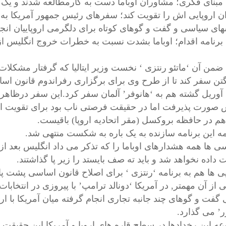
ن مبنای فکری؛ مشاوران اوباما دست به کارمطالعه شدند و یک اس
ن اروپایی اش را تقویت کند؛ سفرهای رئیس جمهور آمریکا به
های سیاسی و گفت و گوهای کوتاه برای دلگرمی اروپاییان انج
ن برنامه اقدام؛ اوباما بشدت نسبت به خطرات خروج انگلیس از 
ا ضمن آن ‘ماتئو رنتزی ‘ نخست وزیر ایتالیا که گرفتار مشکل
تن سفر کند تا از طرح وی برای برگزاری رفراندوم قانون اسا
ا آوریل گشته هم به ‘هانوفر’ آلمان سفر کرد.این سفر درظاهر
صورت پذیرفت اما در حقیقت فرصتی ناب بود برای تقویت انس
هم در حافظه بروکسل (مقر اتحادیه اروپا) باقیست.
مه این برنامه سازنده به یک باره به شکست منتهی شد.
سی ها همه هشدارهای اوباما را که تذکر می داد انگلیس بعد از 
داده نخواهد شد و باید ته صف بایستد را زیر پا گذاشتند.
ایی ها هم به برنامه ‘رنتزی ‘ برای اصلاح قانون اساسی پشت پا 
ی از آن مهمتر, در آمریکا ‘دونالد ترامپ’ با پیروزی در انتخا
گفت و گوهای چند جانبه تجاری انجام گرفته میان آمریکا با ارو
ر’ می گذارد.
ه این رخدادها در سطح قاره های اروپا و آمریکا این حقیقت م