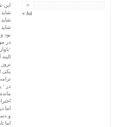
این ت
31
شاید 
« Jul
شاید 
شاید 
بود و
در مو
‘باوار
البته
بروز 
ترامپ
در ‘ 
مانده
احترا
اما د
و دست
اما ت