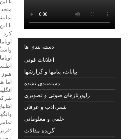
با ای
متحدا
نمایش
با ای
کرد .
اوبام
دسته بندی ها
واشنگ
اوبام
اعلانات فوتی
اطلس 
بیانات، پیامها و گزارشها
هنوز 
اما ه
دسته‌بندی نشده
انگلی
راپورتاژهای صوتي و تصويری
شرکت 
ایتالی
شعر،ادب و عرفان
وانگه
علمی و معلوماتی
تمامی 
‘فریز
گزیده مقالات
مجموع