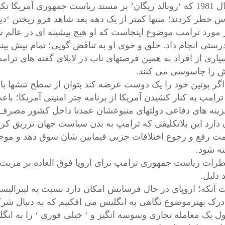
در سال 1981 که ‘رونالد ریگان’ بر مسند ریاست جمهوری آمریک
 خطر کردند؛ منتها کمتر از یک دهه بعد شاهد فرو ریختن ‘دیوار
ر مورد ترامپ موضوع اینجاست که او هیچ پیشینه ای در عالم
درستی انجام داد. خلق و خوی او به تناقض گویی؛ تمام پیش بین
سیاری از افراد به همین فرصتهای ناب در لابلای گفته های ترا
 را جاسوسی می کنند.
اگر پوتین خود را یک دوست عرضه کند بتوان از سطح تنشها ب
 ترامپ به کنار کشیدن آمریکا از برنامه چتر امنیتی آمریکا؛ ب
هزینه های دفاعی دولتهای متبوعشان عمدتا داخل کشور مصرف
 دارد این بلاتکلیفی که ترامپ به بدن سیاست جهان تزریق کرده 
ت رفع و رجوع اختلافات جزیی فیمابین شان سوق دهد و م
ته شود.
طرات ریاست جمهوری ترامپ برای اروپا فوق العاده بر مزیت 
 دلیل.
آنکه؛ اروپای در حال فرسایش امکان دارد نسبت به لیبرالیس
درک بهترموضوع نگاهی به انگلیس می افکنیم که به دنبال شر
ل یک معامله تجاری وسوسه انگیز و ‘ خیلی فوری ‘ را به انگ