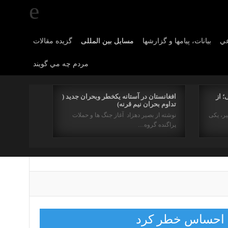
عي
بیانات، پیامها و گزارشها
مسایل بین المللی
گزیده مقالات
مردم چه مي گويند
؛ از
افغانستان در آستانه یکخطر وبحران جدید (
تداوم بحران نیم قرنه)
یر، یکی
نوشته از بصیر دهزاد آغاز جنگ ها و حملات
پراگنده گروه…
ا احساس خطر کرد