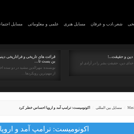
یخی
شعر،ادب و عرفان
مسايل هنری
علمی و معلوماتی
مسايل اجتما
دین و حقیقت...!
قرائت های تاریخی و فراتاریخی دینی
بن بست تا…
خدای دین، حقیقتِ بشر را در آزادی او
نویسنده: مهرالدین مشید در دو سده اخ
از مهم‌ترین رویکردها…
Mas
مسایل بین المللی
اکونومیست: ترامپ آمد و اروپا احساس خطر کرد
اکونومیست: ترامپ آمد و اروپ