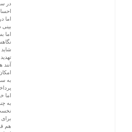
احساس
اما د
بینی 
اما ب
نگاهش
شاید 
تهدید
آنند 
امکان
به سم
پرداخ
اما خ
به چند
نخست 
برای 
هم قو