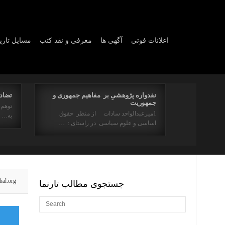
اعلانات فوتی
آگهی ها
معرفی و نقد کتب
مسایل تار
نقدواره پژوهشیِ بر مفاهیم جمهوری و
تضاد 
جمهوریت
 مر سینه را ز
توهم 
1میرعبدالواحد سادات از منظر حقوق
به…
اساسی و علوم سیاسی در راستای : …
hal.org
جستجوی مطالب تارنما