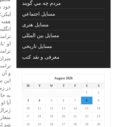
مردم چه مي گويند
خود ن
مسايل اجتماعي
لیکن؛ 
هفته 
مسايل هنری
انگلیس
مسایل بین المللی
ترامپ
او ‘ن
مسایل تاریخی
ترامپ
معرفی و نقد کتب
میزان
ترامپ 
و آن 
August 2026
این س
M
T
W
T
F
S
S
1
2
به حال
3
4
5
6
7
8
9
آیا ا
10
11
12
13
14
15
16
ژنرال
متعار
17
18
19
20
21
22
23
شد ام
24
25
26
27
28
29
30