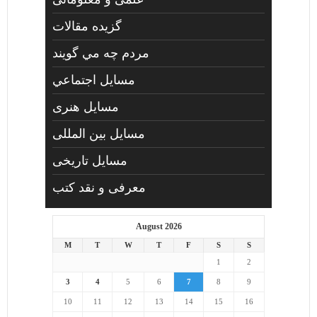
گزیده مقالات
مردم چه مي گويند
مسايل اجتماعي
مسايل هنری
مسایل بین المللی
مسایل تاریخی
معرفی و نقد کتب
August 2026
M
T
W
T
F
S
S
1
2
3
4
5
6
7
8
9
10
11
12
13
14
15
16