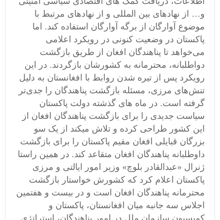
اطلاعات، دریافت کمک های اقتصادی سیاسی امنیتی
و… از نهادهای بین المللی و از نهادهای مرتبط با
موضوع آوارگان از برگه آوارگان استفاده ‌کند. اما
پاکستان در وضعیت کنونی در رویکرد اعلامی
می‌خواهد تا پناهندگان افغان از طریق بازگشت
دواطلبانه، محترمانه به کشورشان بازگردند. در این
رویکرد پس از تیره شدن روابط با افغانستان به دلیل
تنش‌های مرزی، مسئله بازگشت پناهندگان را جدی‌تر
گرفته است. در ماه های گذشته دولت پاکستان
سیاست جدیدی را برای بازگشت پناهندگان افغان از
این کشور طراحی کرده و تلاش میکند از یک سو
بزرگان قبایلی افغان مقیم پاکستان را برای بازگشت
داوطلبانه پناهندگان افغان متقاعد کند. در همین راستا
ژنرال «عبدالقادر بلوچ» وزیر امور ایالتی و مرزی
پاکستان اعلام کرد که کشورش خواستار بازگشت
محترمانه پناهندگان افغان است و در بیست و هفتمین
اجلاس سه جانبه میان افغانستان، پاکستان و
کمیسیون سازمان ملل در امور پناهندگان، استراتژی