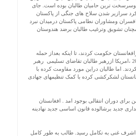
ین وسرسخت ترین حامیان طالبان بوده است. جای
ه کرد سرازیر شدن سلاح های جنگی از پاکستان
فسران ومشاوران نطامی پاکستان درمیدان نبرد
مچنان تشویق وترغیب طالبان برضد هندوستان
غانستان حکومت کردند، تا اینکه بعداز حمله
تروریستی درمرکز تجارتی جهان توسط القاعده در یازده دسمبر 2001 ،امریکا ازرهبر طالبان تقاضای تسلیمی رهبر
دند. اما طالبان دراین مورد مقاومت کرده با
 افغانستان لشکرکشی کرده با کمک تنظیمهای جهادی
ای دوران انتقالی بوجود امد . افغانستان
داری جدید برشالوده قانون اساسی جدید نهادینه
اشرف غنی به تکامل رسید. طالب به طور کامل