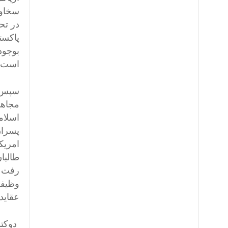
سخاوت
در تح
پاکست
بوجود
است.
مجاهد
اسلام
پسران
امریک
طالبا
رفت و
وظیفه
عقاید
دوکتو