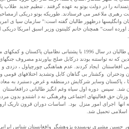
مندانه را در دولت بوتو به عهده گرفتند . تنطیم جدید طلاب پ
ت رهبری ملاعمر می فرستادند. طوریکه بوتو دریکی ازمصاحبه
ان وانگلیسها درظهور طالبان گفته است:” سازمان سیا ی امری
 اورده است” همچنان خانم کلینتون وزیر اسبق امریکا دریکی از 
سپس طالبان در سال 1996 با پشتبانی نظامیان پاکس
ین که نه تواستنه بودند درکابل صلح بیاورندو مصروف جنگهای
ی افغاسنتان ایجاد کردند. عدم هماهنگی چورچپاول ، دزدی و
 ودختران وکشتار بی گناهان کابل وتشدید اختلافهای قومی وز
ا ، پاکستان وسایر شرکایش درمنطقه و غرض دستبرد به معا
ن شد. سپس دوره اول سیاه وغم انگیز طالبانی درافغاسنتان
زنان حق فعالیتهای اجتماعی وفرهنگی نه د اشتندو بدون مرد
 انها اجرای امور منزل بود. اساسات دوران قرون تاریک اروپ
 اسلامی تحمیل شد.
ر حسین مشیری نویسنده پژوهشگر وافغانستان شناس ایرانی عو