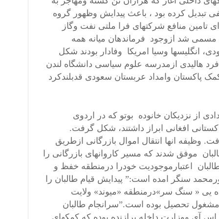
ی داخلی اغاز که هزاران تن کشته ومهاجر به
ی تبدیل کرده بود ، باعث پیدایش وظهور گروه
ی تامین منافع شرکتهای فرا ملتی نفت وگاز
ن» مسمی شد ازوجود فرماندهان میانه همه
ی، انگلیسها وسیا امریکا وفادار بودند شکل
فرد هالیدی ازمدرسه علوم سیاسی دانشگاه لندن
مک پاکستان وامداد عربستان سعودی قدبلندکرد
 وتعدادی از نزدیکان خانوده بوتو که در اردوی
کستانی افغانی ابراز داشتند، شکل گرفت.
قرار گرفت. وظیفه انها انتقال اموال بازرگانی ازطریق
بان موفق شدند که مسیر کاروانهای بازرگانی را
 طالبان اعتبارموجودیت خودرا درمنطقه خفظ و
ورمحمد سنگر امده است:” پیدایش قیام طالبان را
 یی « سنگ سر»درمنطقه «میوند» ولایت
مشغول تحصیل بوده است.”سرانجام طالبان
ی اس آی ووزارت داخله برازنده بوده که کمکهای