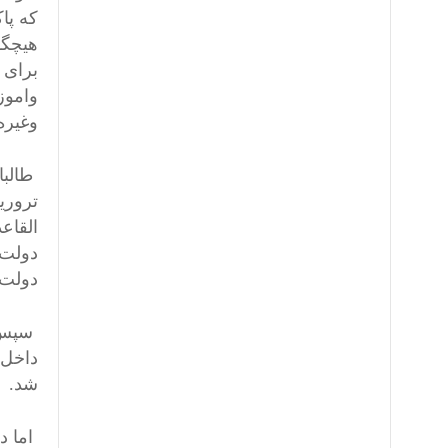
که پا
هیچگو
برای 
واموز
وغیر
طالبا
القاع
دولت 
دولت 
سپس ر
داخل 
شد.
اما د