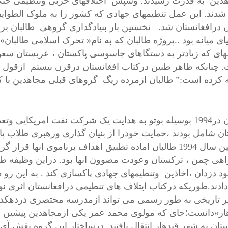
دین به قدرت رسیدند. وسپس اختلافهای حزبی وتنظیمی جنگها
شدند. این عمل تنطیمهای جهادی که کشور را به ملوک الطوایف
ن درافغانستان شد. نخستین بار بنیادگذاری گروهی طالبان برا
ای میانه بود ..پروژه طالبان که به نام« تحرک اسلامی طالبا
های که زیادتر به دستگاهای جاسوسی پاکستان ، عربستان سعود
 چنانکه ظاهر طنین درکتاب افغانستان درقرن بیستم ازقول 
 کرده است:” طالبان ازمرده ریگ گروهای قبلی مجاهدین با ک
طالبان در1994 بوسیله بوتو به هدایت یک شرکت نفت امریکایی
ان شامل بودند ،حمایت خودرا از بنیان گذاری ورهبری طلاب پا
درهمین سال 1994 طالبان اماده تطبیق اهداف برناموی انها 
هی چمن ، ترکستان وعودت مصوون انها بود. دراین وظیفه طال
ود دزدان ،اخاذین وتنطیمهای جهادی پاکسازی کند . به این رو
 دادند.طوریکه درکتاب ایتلاف های تنطیمی درافغانستان اثری ن
ر تاریخی به طور رسمی می تواند ازمدرسه مختصری دردهکده
ار»دانست؛جای که مولوی محمد عمر یکی ازمجاهدین پیشین 
ستان به شهر قندهار انتقال یافتند. درساختار این گروه نقش آ