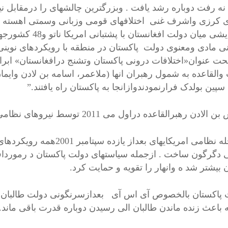
 نه رفت دوباره رشد یافت . وبزرگترین چالشهای را درمقابل ن
 کرزی واشرف غنی اختلافهای قومی وزبانی وسمتی اهسته ا
فرسایشی میان دولت 
نی مادی ومعنوی دولت پاکستان در منطقه با رویکردهای نوین
حت عنوان«اختلافات درونی پاکستان وتشنج درافغانستان» ابرا
والقاعده به شمول رهبران انها (ملاعمر، اسامه بن لادن وایم
سپین بولدک فرارنمودندوازانجا به پاکستان راه یافتند.”
رهبرالقاعده دراول می 2011 توسط نیروهای نظامی امریکایی درایبت آبادپاکستان کشته شد. .
مداخله نظامی امریکایهای ب
ی دگرگون ساخت . ازجمله سیاستهای دولت پاکستان د رموردافغ
 بیشتر شد ه وانهار را تقویه و حمایت کرد.
پاکستان بالخصوص آی اس آی بعدازسرنگونی دولت طالبان فعا
ه باعث زنده ماندن طالبان الی رسیدن دوباره قدرت باقی ماند