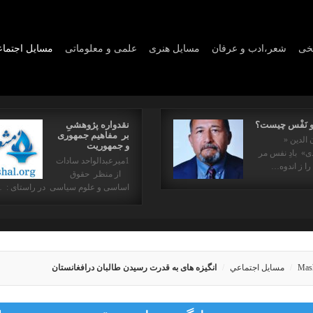
یخی
شعر،ادب و عرفان
مسايل هنری
علمی و معلوماتی
مسايل اجتما
و نَفْس چیست؟
نقدواره پژوهشیِ
بر مفاهیم جمهوری
 الدین «
و جمهوریت
» بادِ نفس مر
1میرعبدالواحد سادات
را ز اندوه…
از منظر حقوق
اساسی و علوم سیاسی در راستای : 
Mas
مسايل اجتماعي
انگیزه های به قدرت رسیدن طالبان درافغانستان