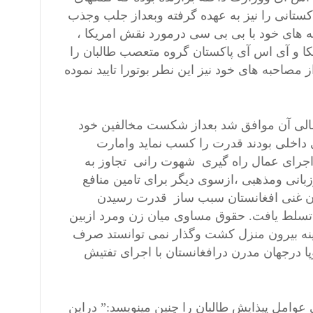
اکستانی را نیز به عهده گرفته وبعداز جلب وجذب
 های خود با بی بی سی درمورد نقش امریکا ،
کا و آی اس آی پاکستان گروه متعصب طالبان را
مصاحبه های خود نیز این نطر بوتورا تایید نموده
تان و کمکهای مالی آن موافق شد بعداز شکست مخالفین خود
 داخلی بودند قدرت را کسب نماید وامارت
 اجرای عمال راه گیری شهوت رانی تجاوز به
بانی ومذهبی ،ازسوی دیگر برای تامین منافع
دن غنی افغانستان سبب ساز قدرت رسیدن
 تسلط یافت. حقوق مساوی میان زن ومرد ازبین
ینه بیرون منزل کشت وگذار نمی توانستد صرف
ا درجهان مدرن درافغانستان با اجرای تفتیش
امل پیذایش طالبان را چنین مینویسد:” دراین