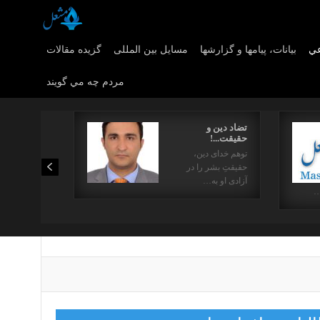
عي
بیانات، پیامها و گزارشها
مسایل بین المللی
گزیده مقالات
مردم چه مي گويند
تضاد دین و
حقیقت...!
توهم خدای دین،
حقیقتِ بشر را در
آزادی او به…
…