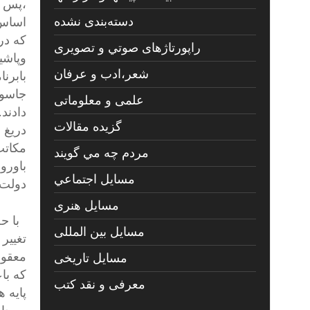
،پس ا
دسته‌بندی نشده
اساس 
که در
راپورتاژهای صوتي و تصويری
وپاشی
شعر،ادب و عرفان
بابرن
جاسوس
علمی و معلوماتی
دادند
گزیده مقالات
دریغ 
مکاتب
مردم چه مي گويند
باورو
مسايل اجتماعي
دولت 
مسايل هنری
با حج
مسایل بین المللی
تغییر
معقول
مسایل تاریخی
که با
معرفی و نقد کتب
پایه 