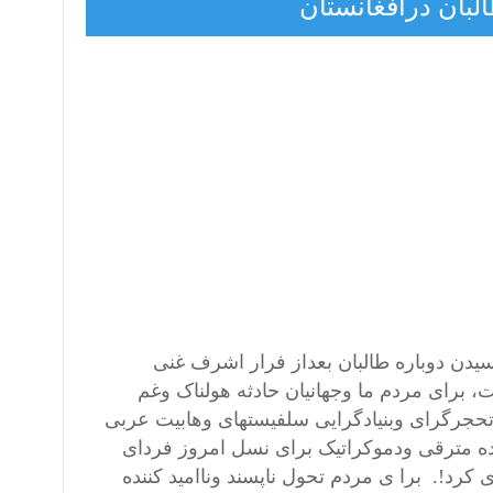
لبان درافغانستان
یدن دوباره طالبان بعداز فرار اشرف غنی
ی به تاریخ 15 اگست 2021 صورت گرفت، برای مردم ما وجهانیان حادثه هولناک وغم
ت تحجرگرای وبنیادگرایی سلفیستهای وهابیت عربی
ده مترقی ودموکراتیک برای نسل امروز فردای
 کرد!. برا ی مردم تحول ناپسند وناامید کننده