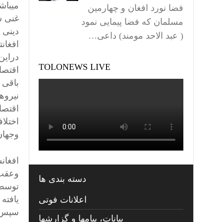
میباش
فضا نورد افغان و چهارمین
غنی س
مسلمان که فضا پیمایی نمود
دینی 
( عبد الاحد مومند) داعی…
دراین
TOLONEWS LIVE
اقتصا
باقی 
نیروه
اقتصا
اختلا
وجهان
افغان
وعقب 
دسته بندی ها
توسط 
یافته
اعلانات فوتی
سپس ت
بیانات، پیامها و گزارشها