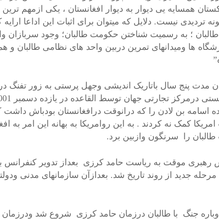
کستان همسایه یی دیوار به دیوار افغانستان ، یکی ازمهم تر
نه تردیدی نیست. دلایل که میتوان برای اثبات این اداعا ارای
طالبان ؛ به رسمیت شناختن حکومت طالبان؛ وجود سربازان وا
شگاه ها ومیدانهای تمرین دربین واحد های نظامی طالبان و ه
ه”
ن مدت پنج سال باتاریک اندیشی وجهل پرستی به زور تفنگ دراف
ده اسامه بن لادن را که درانوقت درافغانستان بودباش داشت کر
امریکا کمک نه کردند . به این روامریکا به بهانه این امر به
طالبان را سرنگون وازبین برد.
هبری موقت به ریاست حامد کرزی بعداز تدویر کنفرانس بن بر
مرحله جدید از روند تاریخ شد. بعدازآن سازمانهای مدنی ودولت
وباره جنگ با طالبان درزمان حامد کرزی شروع شد ودرزمان 