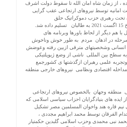
ده ، از زمان شاه امان الله تا سقوط دولت اشرف
 امانیه توسط نیروهای ارتجاعی عقب گرایی
ن تحت رهبری حزب دموکراتیک حلق
افغانتسان(حزب وطن) و نظام جمهوری اسلامی اقغانستان به تاریخ 15 اگست 2021 به طالبان تسلیم داده شد.
ا هم دیگر از لحاظ باورها وبرنامه های
هرمرحله در اذهان مردم به طور خوش وناخوش
ی انسانی وشخصیتهای مترقی ازبین رفته وعوضش
ه سطح بین المللی ناشی از وضع ژیوپلتیکی
تجربه علمی رهبران ازگذشتها ی کشورجمع
مداخله اقتصادی ونظامی نیروهای خارجی منطقه
نبی منطقه وجهان بالخصوص نیروهای ارتجاعی
 ایده های بنیادگرایان احزاب سیاسی اسلامی که
نیم قاره هند واخوان المسلمین مصر تشکیل
 خدام الفرقان توسط محمد ابراهیم مجددی ،
حمد نبی محمدی وحزب اسلامی گلبدین حکمتیار