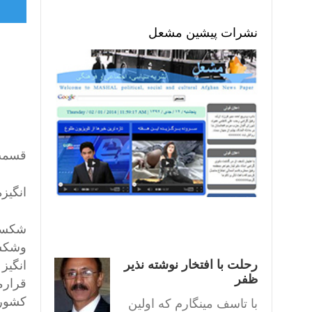
نشرات پیشین مشعل
قسمت
انگیز
شکست 
رحلت با افتخار نوشته نذیر
انگیز
ظفر
قرارم
کشور 
با تاسف مینگارم که اولین