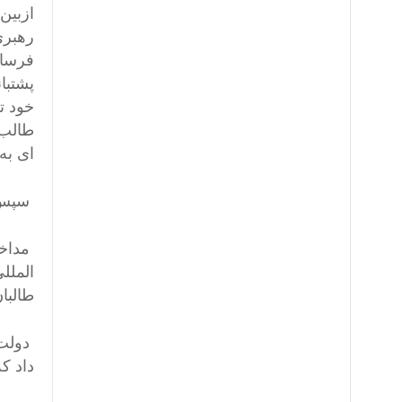
ازبین
رهبری
پشتبا
خود ت
طالب 
ای به 
سپس بن الادن 
الملل
طالبان
دولت 
داد ک