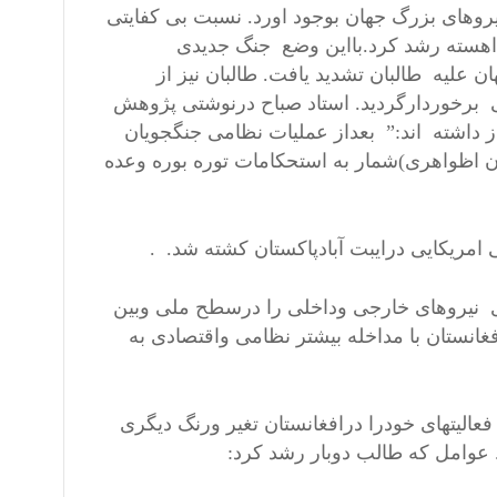
یروهای بزرگ جهان بوجود اورد. نسبت بی کفایتی
هسته رشد کرد.بااین وضع جنگ جدیدی
افغانستان با پشتبانی امریکا ناتو و48 کشورجهان علیه طالبان تشدید یافت. طالبان نیز از
ی برخوردارگردید. استاد صباح درنوشتی پژوهش
ز داشته اند:” بعداز عملیات نظامی جنگجویان
ان اظواهری)شمار به استحکامات توره بوره وعده
عداز یازده سپتامبر 2001همه رویکردهای نیروهای خارجی وداخلی را درسطح ملی وبین
انستان با مداخله بیشتر نظامی واقتصادی به
لیتهای خودرا درافغانستان تغیر ورنگ دیگری
. عوامل که طالب دوبار رشد کرد: