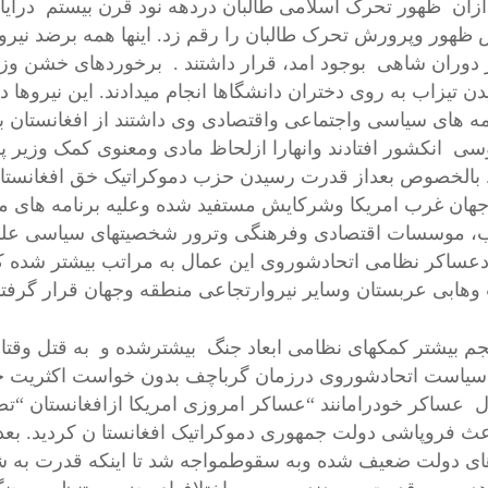
زان ظهور تحرک اسلامی طالبان دردهه نود قرن بیستم درایال
ظهور وپرورش تحرک طالبان را رقم زد. اینها همه برضد نیر
 دوران شاهی بوجود امد، قرار داشتند . برخوردهای خشن
دن تیزاب به روی دختران دانشگاها انجام میدادند. این نیروها
امه های سیاسی واجتماعی واقتصادی وی داشتند از افغانستان 
ی انکشور افتادند وانهارا ازلحاظ مادی ومعنوی کمک وزیر پ
. بالخصوص بعداز قدرت رسیدن حزب دموکراتیک خق افغانستان 
جهان غرب امریکا وشرکایش مستفید شده وعلیه برنامه های مت
، موسسات اقتصادی وفرهنگی وترور شخصیتهای سیاسی علم
دعساکر نظامی اتحادشوروی این عمال به مراتب بیشتر شده
وهابی عربستان وسایر نیروارتجاعی منطقه وجهان قرار گرفتن
م بیشتر کمکهای نظامی ابعاد جنگ بیشترشده و به قتل وقتال 
 سیاست اتحادشوروی درزمان گرباچف بدون خواست اکثریت حز
 عساکر خودرامانند “عساکر امروزی امریکا ازافغانستان “تصم
عث فروپاشی دولت جمهوری دموکراتیک افغانستا ن کردید. بعد
های دولت ضعیف شده وبه سقوطمواجه شد تا اینکه قدرت به 