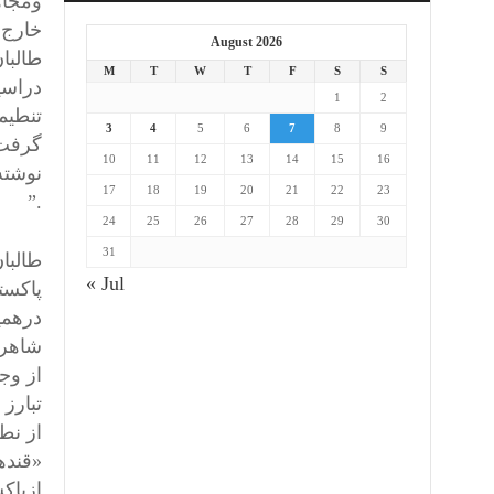
ومجاه
خارج 
August 2026
طالبا
M
T
W
T
F
S
S
دراسی
1
2
تنطیم
3
4
5
6
7
8
9
گرفت.
10
11
12
13
14
15
16
نوشته
17
18
19
20
21
22
23
.”
24
25
26
27
28
29
30
31
« Jul
پاکست
شاهرا
از وج
تبارز
از نط
«قنده
ازپاک