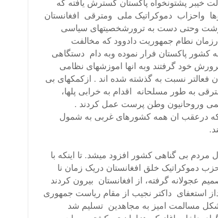
ت خیبر پشتونخواه پاکستان گسترش یافته که
وها واحزاب دموکراتیک ملی ومترقی افغانستان
 وزشت وحتی دست به ترورشخصیتهای سیاسی
 درزمان نطام جمهوریت دادوود که مخالفت
به کشور پاکستان فرار نموده وبه دام دستگاهی
رورش خود گرفتند وبه انها اموزشهای نظامی
فعالتر نسبت به گذشته شده اند . ازکمکهای بی
رقی به طور مسلحانه اقدام به خرابی پلها،
ی وروحانیون وطن پرست عمل کردند .
 که درعقب ان همه کشورهای غربی به شمول
د.
مردم بی گناهی کشور افزود میشد. تا اینکه با
ب دموکراتیک خلق افغانستان دریک زمان نا
یم عجولانه گرفته، از افغانستان بیرون کردند
از استعفای داکتر نجیب از مقام ریاست جمهوری
شکل مسالمت امیز به مجاهدین تسلیم شد