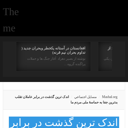
یخی دینی؛ از
افغانستان در آستانه یکخطر وبحران جدید (
تداوم بحران نیم قرنه)
دو سده اخیر، یکی
نوشته از بصیر دهزاد آغاز جنگ ها و حملات
پراگنده گروه…
Mashal.org
مسايل اجتماعي
اندک ترین گذشت در برابر عاملان تقلب
بدترین جفا به حماسۀ ملی مردم ما
اندک ترین گذشت در برابر