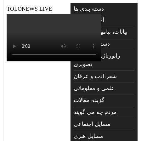
دسته بندی ها
TOLONEWS LIVE
اعلانات فوتی
بیانات، پیامها و گزارشها
دسته‌بندی نشده
راپورتاژهای صوتي و
تصويری
شعر،ادب و عرفان
علمی و معلوماتی
گزیده مقالات
مردم چه مي گويند
مسايل اجتماعي
مسايل هنری