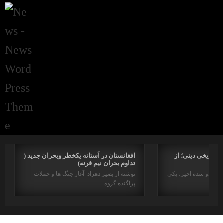
راتاریخی دینی؛ از
افغانستان در آستانه یکخطر وبحران جدید (
تداوم بحران نیم قرنه)
د در دو سده اخیر، یکی
نوشته از بصیر دهزاد آغاز جنگ ها و حملات
پراگنده گروه…