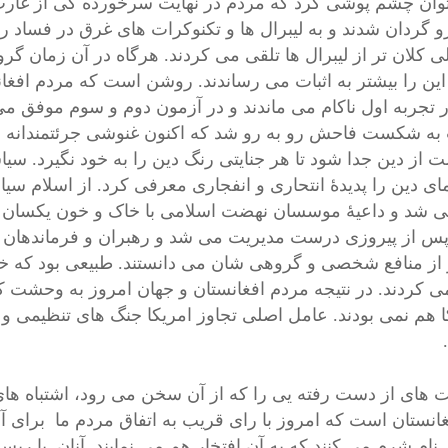
وان چشم پوشی کرد که مردم در نهایت سرخورده گی از غارت
رو گردان شدند و به لیبرال ها و تکنوکرات های غرق در فساد را
لی کلان تر از لیبرال ها تلقی می کردند. هرگاه در آن زمان گ
ین را بیشتر به اثبات می رساندند. روشن است که مردم افغان
ر تجربه اول ناکام می ماندند و در آزمون دوم و سوم موفق
به شکست فاحش رو به رو شد که اکنون غنوشی جرئتمندانه 
 از دین جدا شود تا هر جنایتی رنگ دین را به خود نگیرد. سیا
ای دین را پدیدۀ انتحاری و انفجاری معرفی کرد. از اسلام س
 شد و داعیۀ موسسان نهضت اسلامی با خاک و خون یکسان شد
پس از پیروزی درست مدیریت می شد و رهبران و فرماندهان جه
 از منافع شخصی و گروهی شان می دانستند. طبیعی بود که خدا ر
ی کردند. در نتیجه مردم افغانستان و جهان امروز به وحشت کن
ا هم نمی بودند. عامل اصلی تجاوز امریکا جنگ های تنظیمی و
های از دست رفته یی را که از آن سخن می رود، اشتباه های 
انستان است که امروز با رای قریب به اتفاق مردم ما برای آنان
 نام شرم می کنند که به آن افتخار هم می نمایند. آنان با ریس 