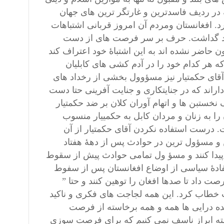
که در ردیف فاسدترین و غارتگر ترین های جهان
د. افغانستان ومردم آن امروز قربانی اشتباهات
نخواهد گداشت. حرف بر سر فرصت های از دست
 حاضر نشده اند به این اشتباۀ خود اعتراف کند
 هر کدام خود را در آدم کشی های کابلیان
آقای حکمتیار نیز مسؤوول بخشی از رخداد های
اند که در جنایتکاری و جنایت آفرینی حتا دست
نخستبن ها و اتهام آوران کلان بر ضد حکمتیار
را به زنان و مردان کابل به حکمییار منسوب
. درست استفاده نکردن آقای حکمتیار از آن
 و مسؤول ترین در حوادث پس از دهۀ هفتاد
یدا کنند و مسؤ ول تمامی حوادث پیش از سقوط
فادۀ سیاسی از اوضاع افغانستان پس از سفوط
صت داد تا صدها افغان را توهین کنند و حتا ”
خطاب کرد. این همه لجاجت های فکری و ناکید
ه درایی ها همه و همه برخاسته از فرصت
ه ابراز ناسف نمی کنیم که برای فرصت سوزی