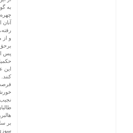
به گو
چهره 
آنان 
رفته،
و از 
برحق 
پس از
حکمیا
این ع
کنند.
فرصت 
خورشی
نجیب 
طالبان
هالبر
بر سل
سوزی 