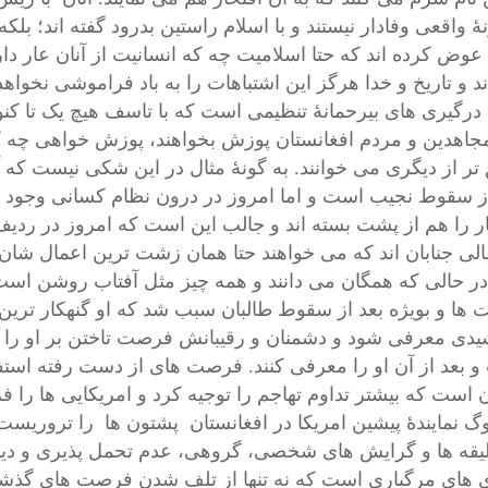
نۀ واقعی وفادار نیستند و با اسلام راستین بدرود گفته اند؛ بل
عوض کرده اند که حتا اسلامیت چه که انسانیت از آنان عار دار
اند و تاریخ و خدا هرگز این اشتباهات را به باد فراموشی 
 درگیری های بیرحمانۀ تنظیمی است که با تاسف هیچ یک تا کنون
مجاهدین و مردم افغانستان پوزش بخواهند، پوزش خواهی چه که
تر از دیگری می خوانند. به گونۀ مثال در این شکی نیست که 
 سقوط نجیب است و اما امروز در درون نظام کسانی وجود دار
ر را هم از پشت بسته اند و جالب این است که امروز در ردیف 
الی جنابان اند که می خواهند حتا همان زشت ترین اعمال شان 
 در حالی که همگان می دانند و همه چیز مثل آفتاب روشن است
ها و بویژه بعد از سقوط طالبان سبب شد که او گنهکار ترین
دی معرفی شود و دشمنان و رقیبانش فرصت تاختن بر او را پ
و بعد از آن او را معرفی کنند. فرصت های از دست رفته است
 است که بیشتر تداوم تهاجم را توجیه کرد و امریکایی ها را فر
وگ نمایندۀ پیشین امریکا در افغانستان
پشتون
ها را تروریست 
یقه ها و گرایش های شخصی، گروهی، عدم تحمل پذیری و دید
های مرگباری است که نه تنها از تلف شدن فرصت های گذشت