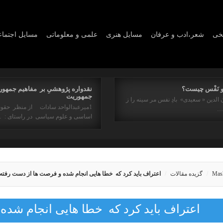
یخی
شعر،ادب و عرفان
مسايل هنری
علمی و معلوماتی
مسايل اجتما
و نَفْس چیست؟
نقدواره پژوهشیِ بر مفاهیم جمهور
جمهوریت
 الدین « سعیدی» بادِ نفس مر سینه را ز
1میرعبدالواحد سادات از منظر حقو
ه…
اساسی و علوم سیاسی در راستای : 
Mas
گزیده مقالات
اعتراف باید کرد که خطا هایی انجام شده و فرصت ها از دست رفته ا
اعتراف باید کرد که خطا هایی انجام شده