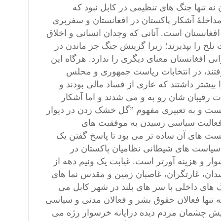
نه تنها جنگ های تنظیمی در کابل نبود که
اخلۀ آشکار پاکستان در افغانستان و سفربری
فغانسنان است. آنانی که وجدان انسانی و اخلاق
ت تلخ را بپذیرند؛ زیرا گزینش جنگ جز ماندن در
نی افغانستان معنای دیگری را ندارد. هرگاه این
رفتند، در انتخابات ریاست جمهوری و محلس
بیشتر داشتند که عاری از فساد مالی بودند و
 رقیبان شان رو به و می شدند و اما آشکار
نیست و به تعبیری مفهوم ”گل خشک زدن در دیوار
ش فعالیت سیاسی رسیدن به موفقیت های
ست های آن ساده تر می بود تا پاسخ گفتن یک
ۀ سیاست های
شیطانی
نظامیان پاکستان در
وار و هزینه آورتر است. غیابت یک ونیم دهه از
ان، غارتگران، غاصبان زمین و مقدس نما های
 های داخلی با سر های بلند در شهر کابل می
 تنها فعالان حقوق بشر و فعالان مدنی و سیاسی
 پیش چشمان مردم دیده درایانه خرسوار رژه می