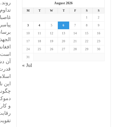
روند.
August 2026
تداوم
M
T
W
T
F
S
S
غاصبا
1
2
پیامب
3
4
5
6
7
8
9
برسان
10
11
12
13
14
15
16
الجهذ
17
18
19
20
21
22
23
افغان
24
25
26
27
28
29
30
است ک
31
آن دش
« Jul
قدرت 
اسلام
این ن
چگونه
دموکر
و کار
رقابت
تقویت