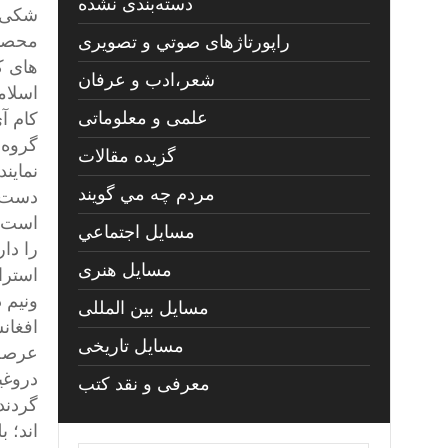
دسته‌بندی نشده
شکی ن
محصول
راپورتاژهای صوتي و تصويری
های ک
شعر،ادب و عرفان
اسلامی
علمی و معلوماتی
کام آ
گروه 
گزیده مقالات
نماین
مردم چه مي گويند
دست ش
است 
مسايل اجتماعي
را دا
مسايل هنری
استرا
ونیم 
مسایل بین المللی
افغان
مسایل تاریخی
عرصۀ 
دروغی
معرفی و نقد کتب
گردند
اند؛ 