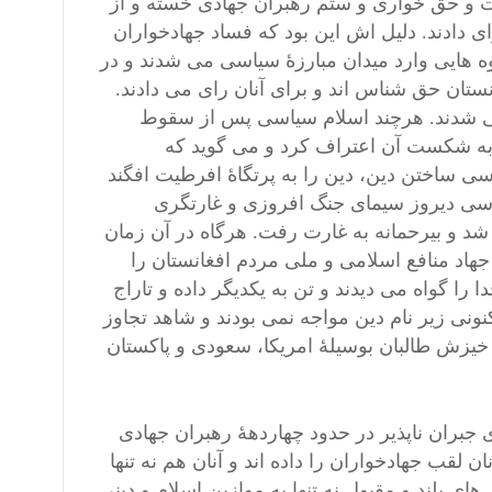
 و حق خواری و ستم رهبران جهادی خسته و از
ی دادند. دلیل اش این بود که فساد جهادخواران
روه هایی وارد میدان مبارزۀ سیاسی می شدند و در
ستان حق شناس اند و برای آنان رای می دادند.
 می شدند. هرچند اسلام سیاسی پس از سقوط
به شکست آن اعتراف کرد و می گوید که
سی ساختن دین، دین را به پرتگاۀ افرطیت افگند
یاسی دیروز سیمای جنگ افروزی و غارتگری
 و بیرحمانه به غارت رفت. هرگاه در آن زمان
اد منافع اسلامی و ملی مردم افغانستان را
ا گواه می دیدند و تن به یکدیگر داده و تاراج
ونی زیر نام دین مواجه نمی بودند و شاهد تجاوز
 خیزش طالبان بوسیلۀ امریکا، سعودی و پاکستان
جبران ناپذیر در حدود چهاردهۀ رهبران جهادی
 لقب جهادخواران را داده اند و آنان هم نه تنها
های بلند و مقبول نه تنها به موازین اسلام و دینی