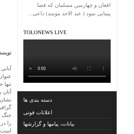
افغان و چهارمین مسلمان که فضا
پیمایی نمود ( عبد الاحد مومند) داعی…
TOLONEWS LIVE
نویسن
آنانی 
عنوان 
تنها 
آنان 
نشان 
دسته بندی ها
گزافی
اعلانات فوتی
جنگ ه
را در
بیانات، پیامها و گزارشها
است و