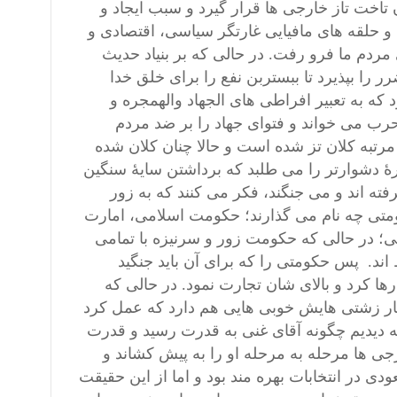
تاخت تاز خارجی ها قرار گیرد و سبب ایجاد و
 حلقه های مافیایی غارتگر سیاسی، اقتصادی و
 مردم ما فرو رفت. در حالی که بر بنیاد حدیث
را بپذیرد تا ببستربن نفع را برای خلق خدا
که به تعبیر افراطی های الجهاد والهمجره و
لحرب می خواند و فتوای جهاد را بر ضد مردم
مرتبه کلان تز شده است و حالا چنان کلان شده
رۀ دشوارتر را می طلبد که برداشتن سایۀ سنگین
فته اند و می جنگند، فکر می کنند که به زور
ومتی چه نام می گذارند؛ حکومت اسلامی، امارت
ی؛ در حالی که حکومت زور و سرنیزه با تمامی
ند. پس حکومتی را که برای آن باید جنگید
رها کرد و بالای شان تجارت نمود. در حالی که
ار زشتی هایش خوبی هایی هم دارد که عمل کرد
ه
دیدیم چگونه آقای غنی به قدرت رسید و قدرت
جی ها مرحله به مرحله او را به پیش کشاند و
ی در انتخابات بهره مند بود و اما از این حقیقت