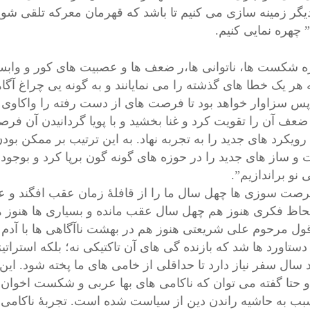
یگر زمینه سازی می کنیم تا باشد که قهرمان معرکه تلقی شوی
چهره نمایی کنیم.
ه
شکست ها، ناتوانی ها،ر ضعف ها و عصبیت های کور و واب
ه هر یک خطا های گذشته را می نمایانند و به گونه یی چراغ آگ
 پس سزاوار خواهد بود تا فرصت های از دست رفته را واکاوی
ضعف آن را تقویت کرد و غنا بخشید و با پویا گردانیدن آن فر
یکرد های جدید را به تجربه نهاد. به این ترتیب بر ممکن بودن 
 و ساز های
جدید
را در حوزه های گونه گون برپا کرد و بوجو
نو براندازیم”.
رصت سوزی ها چهل سال ما را از قافلۀ زمان عقب افگند و عق
لحاظ فکری هنوز هم چهل سال عقب مانده و بسیاری ها هنوز ههم
قول مرحوم علی شریعتی هنوز هم در بهشت ناآگاهی ها با آدم
دستاورد ها شد که بازنده گی های آن تاکتیکی نه؛ بلکه استرا
 سال سفر نیاز دارد تا حداقلی از خامی های ما پخته شود. این
و حتا گفته می توان که ناکامی های بها عربی و شکست اخوان
بب به حاشیه راندن دین از سیاست شده است. تجربۀ ناکامی ک