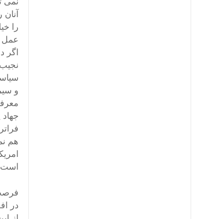
نمی ت
آنان 
را خی
عمل ا
اگر د
نجیب 
سیاست
و سیم
معرفی
جهاد 
فراتر
هم نم
امریک
است.
فرصت 
در افغ
از این