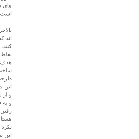
های د
است” 
بالاخر
اند ک
کنند.
نقاط 
هدف رو
ساخت
طرحی 
این ف
و از 
و به 
رفتن 
هستاد
نکرد 
این س