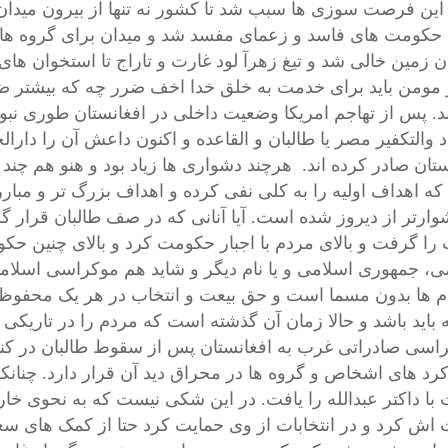
 این فرصت سوزی ها سبب شد تا کشور نه تنها از بیرون میدان 
 حکومت های فاسد و زعمای مفسد شد و میدان برای گروه ها و
ن زمین خالی شد و تیغ زهرآ لود غارت و تاراج تا استخوان های
ر مومن باید برای خدمت به خلق خدا اخف ضرر چه که بیشتر ضرر 
د. پس از تهاجم امریکا وضعیت داخلی در افغانستان طوری نبود 
د والتکفیر مصر یا طالبان و القاعده و اکنون داعش آن را دارا
ستان صادر کرده اند.
هرچند
دشواری ها زیاد بود و هنو هم چند 
ه اهداف اولیه را به کلی نفی کرده و اهداف بزرگ تر و مبار
وارتر از دیروز شده است. آیا آنانی که در صف طالبان قرار گر
را گرفت و بالای مردم با اجبار حکومت کرد و بالای چنین حک
ی، جمهوری اسلامی و یا نام دیگر و شاید هم موکراسی اسلام
ام ها بدون مسما است و حق بیعت و انتخاب در هر یک محفوظ ا
 باید باشد و حالا زمان آن گذشته است که مردم را در تاریکی 
اسی صادراتی غرب به افغانستان پس از سقوط طالبان در کن
کرد های اشخاص و گروه ها در محراق دید آن قرار دارد.
چنانک
 با داکتر عبدالله را یافت. در این شکی نیست که به نحوی خار
 اش کرد و در انتخابات از وی حمایت کرد حتا از کمک های سعود