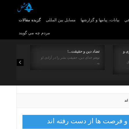
عي
بیانات، پیامها و گزارشها
مسایل بین المللی
گزیده مقالات
مردم چه مي گويند
ی و
تضاد دین و حقیقت...!
توهم خدای دین، حقیقتِ بشر را در آزادی او
ق
به…
…
ند
 و فرصت ها از دست رفته اند