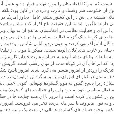
بست که امریکا افغانستان را مورد تهاجم قرار داد و عامل آن 
 آن حکومت شر وفساد و غارت و دزدی ادر کابل بود؛ بلکه مد
لان ملیشه یی اش در این کشور بیشتر عامل تجاوز امریکا در ا
 دارند، ناگزیر باید به این حقیقت تلخ اقرار کنند و این واقعی
ی اس آی و فعالیت نظامی در افغانستان به نفع آن به بهای ویرا
ها بجای گزینۀ جنگ گزینۀ فعالیت سیاسی را در داخل می پذی
ده گان اشتراک می کردند و بدون تردید آنانی شانس موفقیت را 
ان در غارت های کلان آلوده نیست. ممکن با موجی از تبلیغات
په
تبلیغات
رقبای بدنام آلوده به فساد و غارت چندان کارساز 
رد” که اثر های آن در کوتاه مدت از میان رفتنی است. گزین
تیژیک را زودتر از امروز میسر می کرد. شاید امروز پاسخ شک
دهه ماندن در کنار آی اس آی و به و به گردش درآوردن عراد
ستان؛ زیرا پاسخ گفتن به موج گستردۀ تبلیغاتی کنونی خیلی دش
فعال سیاسی خود به خود راه برای فعالیت های گستردۀ مفسد
ن در کشور باز کرده است و امروز با آن همه
جنایت
ها در حنگ
 و به قول معروف با سر های بریده فخر می فروشند. امروز نه
بلکه با وجود فساد های گسترده ء مالی در مدت یک و نیم دهه