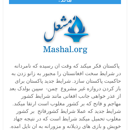
پاکستان فکر میکند که وقت ان رسیده که نامردانه
در شرايط سخت افغانستان را مجبور به زانو زدن به
حاكميت پاکستان سازد. شرايط جديد پاکستان برای
باز کردن دروازه غير مشروع چمن- سپین بولدک بعد
از عذر خواهی جانب افغانی مانند شرايط كشور
مهاجم و فاتح كه بر كشور مغلوب است ارتقا ميكند.
شرايط جديد كه عملا شرايط کشورفاتح بر کشور
مغلوب تحميل ميكند شرايط است كه در نتيجه جهاد
خويش و بازی ھای رذيلانه و مزورانه به ان نايل امده.