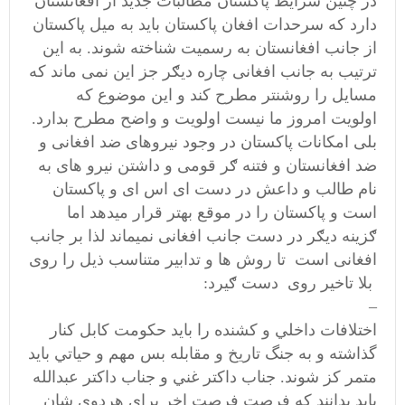
در چنین شرایط پاکستان مطالبات جدید از افغانستان
دارد که سرحدات افغان پاکستان باید به میل پاکستان
از جانب افغانستان به رسمیت شناخته شوند. به این
ترتیب به جانب افغانی چاره دیګر جز این نمی ماند که
مسایل را روشنتر مطرح کند و این موضوع که
اولویت امروز ما نیست اولویت و واضح مطرح بدارد.
بلی امکانات پاکستان در وجود نیروھای ضد افغانی و
ضد افغانستان و فتنه ګر قومی و داشتن نیرو های به
نام طالب و داعش در دست ای اس ای و پاکستان
است و پاکستان را در موقع بهتر قرار میدهد اما
ګزینه دیګر در دست جانب افغانی نمیماند لذا بر جانب
افغانی است تا روش ها و تدابیر متناسب ذیل را روی
بلا تاخیر روی دست ګیرد:
–
اختلافات داخلي و كشنده را بايد حكومت كابل كنار
گذاشته و به جنگ تاریخ و مقابله بس مهم و حياتي بايد
متمر كز شوند. جناب داكتر غني و جناب داكتر عبدالله
بايد بدانند كه فرصت فرصت اخر برای ھردوی شان