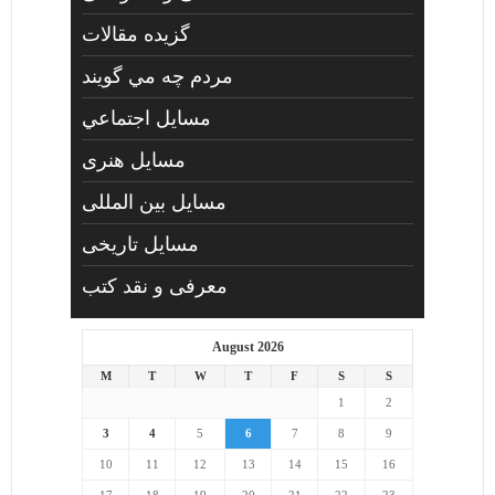
گزیده مقالات
مردم چه مي گويند
مسايل اجتماعي
مسايل هنری
مسایل بین المللی
مسایل تاریخی
معرفی و نقد کتب
August 2026
M
T
W
T
F
S
S
1
2
3
4
5
6
7
8
9
10
11
12
13
14
15
16
17
18
19
20
21
22
23