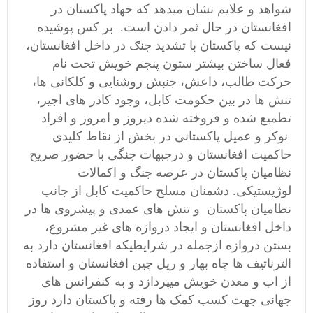
شواهد و علایم نشان میدهد که جهاد پاکستان در
افغانستان در حال ثمر دادن است. بر كس پوشیده
نيست كه پاکستان با تشديد جنګ در داخل افغانستان،
فعال ساختن بيشتر ستون پنجم خويش تحت نام
حركت طالب، داعش، جنبش روشنایی و کلکانی ھا،
تنش ھا در بین حكومت كابل، وجود كادر های اجیر،
تطمیع شده و فروخته شده ديروز و امروز و افراد
نوكر و عمیل پاکستانی در بخش از نقاط کلیدی
حاكميت افغانستان و درجبهات جنگی با حضور صريح
نظاميان پاکستان در عرصه جنگ و اکمالات
لوژيستیکی. دشمنان مسلح حاکمیت کابل از جانب
نظامیان پاکستان و تنش های عمدی و پیشروی ھا در
داخل افغانستان و ایجاد دروازه های غیر مشروع،
بستن دروازه ازجمله در شرایطيكه افغانستان دارد به
الترناتيف ها چاه بهار و ریل چین افغانستان و استفاده
از اب و معدن خویش میپردازد و به کنفرانس های
جهانی جهت کسب کمک ها رفته و پاکستان دارد روز