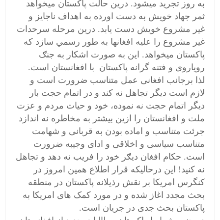
به روز تجرید میشود. درین حالت پاکستان میخواهد
ثمر جهاد خويش به دست اورده به اهداف ناجايز و
غير مشروع خويش دست يابد. درين مرحله سرحدات
غير مشروع را عليه افغانها به طور رسمي سازد كه
پاکستان میخواهد. اين به صورت اشكار به جنګ
روياروی و فتنه گرانه پاکستان با افغانستان است.
لذا برجانب افغانی عمل متناسب ضرورت است و
لازم است ديگر تجاھل نه كند و در اتمام حجت بار
ديگر اتمام حجت نه نموده، خود و حيات مردم و عزت
ملت و افغانستان را ازين بيشتر به مخاطره نه اندازد
جرئت متناسب و اماده بودن به قربانی و شھامت
متناسب سیاسی و اخلاقی و ادای وجيبه ضرورت
است. حكام افغان دیګر خود را فریب نه دهد و تجاهل
نه كنيد! این درحالیکه قرار اطلاع همين امروز در
كنگرس امريكا بر نقش رذيلانه پاکستان در منطقه
بحث مجدد اغاز شده و در مورد کمک های امریکا به
پاکستان بحث جدی در جریان است.