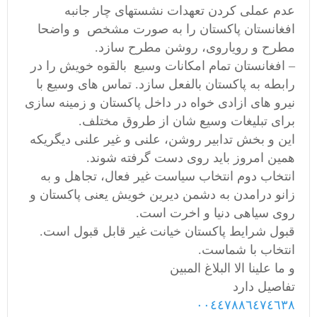
عدم عملی کردن تعهدات نشستهای چار جانبه
افغانستان پاکستان را به صورت مشخص و واضحا
مطرح و رویاروی، روشن مطرح سازد.
– افغانستان تمام امكانات وسيع بالقوه خويش را در
رابطه به پاکستان بالفعل سازد. تماس های وسیع با
نیرو ھای ازادی خواه در داخل پاکستان و زمینه سازی
برای تبلیغات وسيع شان از طروق مختلف.
اين و بخش تدابير روشن، علنی و غير علنی دیگریکه
همين امروز بايد روی دست گرفته شوند.
انتخاب دوم انتخاب سياست غير فعال، تجاهل و به
زانو درامدن به دشمن ديرين خويش يعنی پاکستان و
روی سیاھی دنیا و اخرت است.
قبول شرايط پاکستان خيانت غير قابل قبول است.
انتخاب با شماست.
و ما علينا الا البلاغ المبين
تفاصيل دارد
٠٠٤٤٧٨٨٦٤٧٤٦٣٨