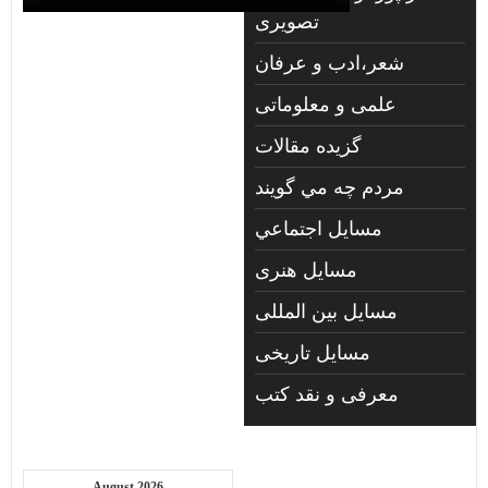
تصويری
شعر،ادب و عرفان
علمی و معلوماتی
گزیده مقالات
مردم چه مي گويند
مسايل اجتماعي
مسايل هنری
مسایل بین المللی
مسایل تاریخی
معرفی و نقد کتب
August 2026