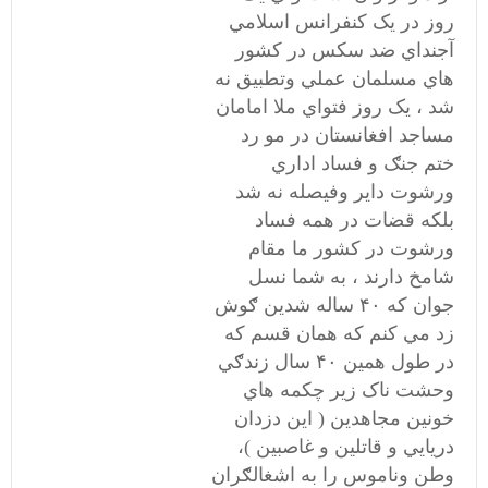
روز در يک کنفرانس اسلامي
آجنداي ضد سکس در کشور
هاي مسلمان عملي وتطبيق نه
شد ، يک روز فتواي ملا امامان
مساجد افغانستان در مو رد
ختم جنګ و فساد اداري
ورشوت داير وفيصله نه شد
بلکه قضات در همه فساد
ورشوت در کشور ما مقام
شامخ دارند ، به شما نسل
جوان که ۴۰ ساله شدين ګوش
زد مي کنم که همان قسم که
در طول همين ۴۰ سال زندګي
وحشت ناک زير چکمه هاي
خونين مجاهدين ( اين دزدان
دريايي و قاتلين و غاصبين )،
وطن وناموس را به اشغالګران