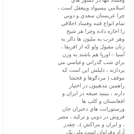
وفساد تنها در کشور هاي
اسلامي بيسيواد وبيعقل است ،
چرا عربستان سعدي و دوبي
تمام انواع فتنه وفساد اخلاقي
را اجازه داده وچرا هر شيخ
وهر عرب به مليون ها دالر به
زنان مقبول ولو که از افريقا ،
آسيا – اورپا هم باشند به وزن
براي شب ګذراني وعياسي مي
پردازند ، دليلش اين است که
موقف ( مردګوها و فحشا
راهمين مذهبيون در اختيار
دارند ، ببينيد صيغه در ايران و
افغانستان و کلپ ها
ورستورانت هاي دختران جان
فروش در دوبي و ترکيه ، مصر
، و ايران و مراکش )،. چقدر
آزاد وفراوان است ولي يک