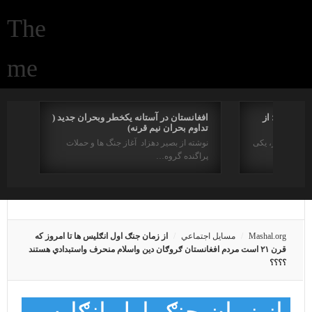
یخی دینی؛ از
افغانستان در آستانه یکخطر وبحران جدید (
تداوم بحران نیم قرنه)
دو سده اخیر، یکی
نوشته از بصیر دهزاد آغاز جنگ ها و حملات
پراگنده گروه…
Mashal.org
مسايل اجتماعي
از زمان جنګ اول انګليس ها تا امروز که
قرن ۲۱ است مردم افغانستان ګروګان دين واسلام منحرف واستبدادي هستند
؟؟؟؟