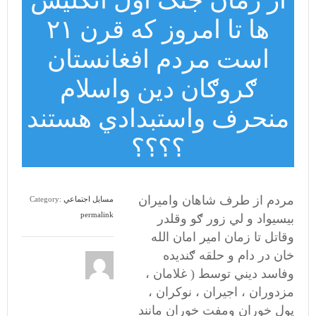
از زمان جنګ اول انګليس
ها تا امروز که قرن ۲۱
است مردم افغانستان
ګروګان دين واسلام
منحرف واستبدادي هستند
؟؟؟؟
مردم از طرف شاهان واميران
مسايل اجتماعي
Category:
permalink
بيسيواد و لي زور ګو وقلدر
وقاتل تا زمان امير امان الله
خان در دام و حلقه ګنديده
وفاسد ديني توسط ( غلامان ،
مزدوران ، اجيران ، نوکران ،
پول خوران ومفت خوران مانند