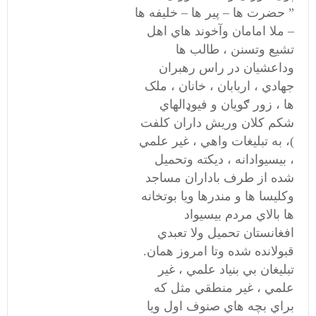
” حضرت ها – پير ها – خليفه ها
– ملا امامان وآخوند هاي اهل
تشيع وتسنن ، طالب ها
وداعشيان در راس رهبران
جهادي ، اربابان ، خانان ، ملک
ها ، زور ګويان و فيوډالهاي
شکم کلان وريش داران کلفت
)، به تبليغات واهي ، غير علمي
، بيسيوادانه ، ديکته وتحميل
شده از طرف باداران مساجد
وکليسا ها و مندرها ويا بوتخانه
ها بالاي مردم بيسيواد
افغانستان تحميل ولا تعبدي
قبولانده شده وتا امروز همان.
تبليغان بي بنياد علمي ، غير
علمي ، غير منطقي مثل که
براي بچه هاي صنوف اول ويا