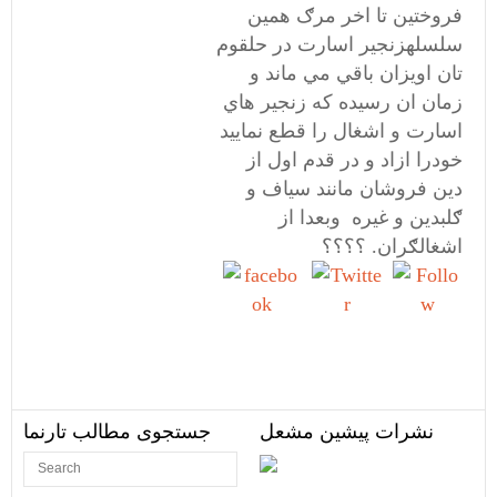
فروختين تا اخر مرګ همين
سلسلهزنجير اسارت در حلقوم
تان اويزان باقي مي ماند و
زمان ان رسيده که زنجير هاي
اسارت و اشغال را قطع نماييد
خودرا ازاد و در قدم اول از
دين فروشان مانند سياف و
ګلبدين و غيره وبعدا از
اشغالګران. ؟؟؟؟
Share on
Tweet
Follow
Facebook
us
نشرات پیشین مشعل
جستجوی مطالب تارنما