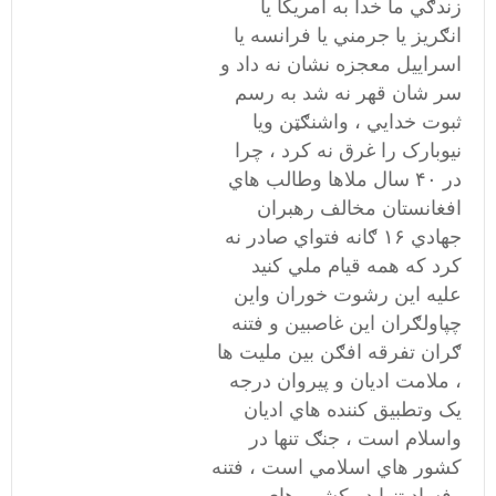
زندګي ما خدا به امريکا يا
انګريز يا جرمني يا فرانسه يا
اسراييل معجزه نشان نه داد و
سر شان قهر نه شد به رسم
ثبوت خدايي ، واشنګټن ويا
نيوبارک را غرق نه کرد ، چرا
در ۴۰ سال ملاها وطالب هاي
افغانستان مخالف رهبران
جهادي ۱۶ ګانه فتواي صادر نه
کرد که همه قيام ملي کنيد
عليه اين رشوت خوران واين
چپاولګران اين غاصبين و فتنه
ګران تفرقه افګن بين مليت ها
، ملامت اديان و پيروان درجه
يک وتطبيق کننده هاي اديان
واسلام است ، جنګ تنها در
کشور هاي اسلامي است ، فتنه