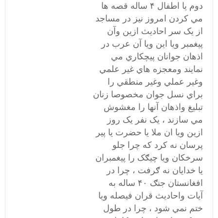
دوم يا اطفال ۴ ساله قصه ها
مي کردن امروز نيز در مساجد
از يک سر احاديث ازين وآن
پيغمبر ويا اين ويا آن عرب در
اذهان جوانان پيچکاري مي
نمايند ومعجزه هاي غير علمي
وغير عملي وغير منطقي را
براي نسل جوان مخصوصا زنان
تبليغ واذهان آنها را مغشوش
مي سازند ، يک نفر يک روز
ازين ويا ان ملا يا حضرت يا پير
پرسان نه کرد که چرا جلو
سرخکان ويا چيګک را پيغمبران
يا خدايان نه ګرفت ، چرا در
افغانستان جنګ ۴۰ ساله به
آيات واحاديث قران فيصله ويا
ختم نمي شود ، چرا در طول