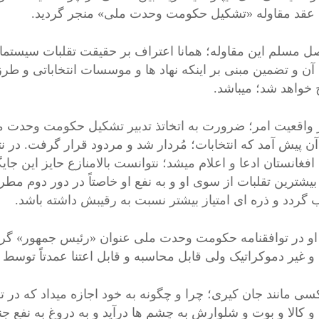
 عقد مقاوله «تشکیل حکومت وحدت ملی» منجر گردید.
ل مسلم این مقاوله؛ همانا اعتراف بر حقیقت تقلبات سیستماتیک 
 آن و تضمین مبنی بر اینکه نهاد ها و موسسات انتخاباتی و طر
 خواهد شد؛ میباشد.
ر واقعیت امر؛ ضرورت به اتخاتذ تدبیر تشکیل حکومت وحدت مل
آن پیش آمد که انتخابات؛ مُردار شد و مردود قرار گرفت. در ن
افغانستان ادعا و اعلام میشد؛ نتوانست بالامنازع حایز این ج
بیشترین تقلبات از سوی او و به نفع او خاصتاً در دور دوم مط
گردد و ذره ای امتیاز بیشتر نسبت به رقیبش داشته باشد.
 او در توافقنامه حکومت وحدت ملی عنوان «رئیس جمهور» گرف
و غیر دموکراتیک ولی قابل محاسبه و قابل اعتنا عمدتاً توسط خ
ی مانند جان کیری؛ چرا و چگونه به خود اجازه میداد که در ترب
و کالا و بوت و شلوارش به چشم ها درآید و به دروغ به نفع جن