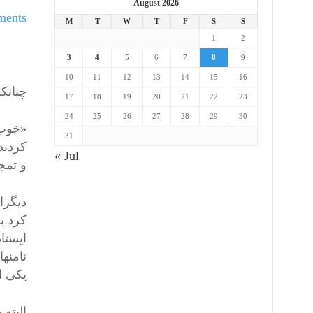
August 2026
ments
M
T
W
T
F
S
S
1
2
3
4
5
6
7
8
9
10
11
12
13
14
15
16
چنانک
17
18
19
20
21
22
23
24
25
26
27
28
29
30
«خوب 
31
کردند
« Jul
و تمج
دیگرا
کرد ب
ایستا
نامنه
یکی ا
البته 