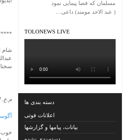
ایدیول
مسلمان که فضا پیمایی نمود
( عبد الاحد مومند) داعی…
TOLONEWS LIVE
*****
شام ا
عبدال
سخنان
م.ع. ا
دسته بندی ها
اعلانات فوتی
آگوست 11, 2016 در
بیانات، پیامها و گزارشها
خوب ب
دسته‌بندی نشده