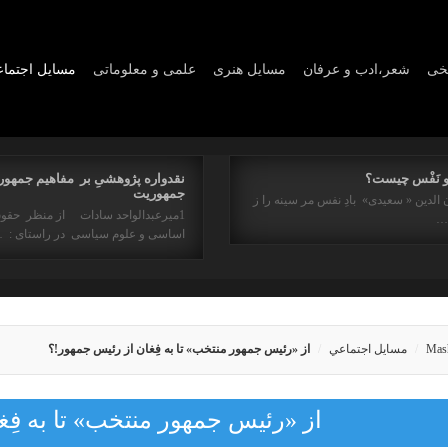
یخی
شعر،ادب و عرفان
مسايل هنری
علمی و معلوماتی
مسايل اجتما
و نَفْس چیست؟
نقدواره پژوهشیِ بر مفاهیم جمهور
جمهوریت
 الدین « سعیدی» بادِ نفس مر سینه را ز
1میرعبدالواحد سادات از منظر حقو
ه…
اساسی و علوم سیاسی در راستای : 
Mas
مسايل اجتماعي
از «رئیس جمهور منتخب» تا به فِغان از رئیس جمهور!؟
از «رئیس جمهور منتخب» تا به فِ