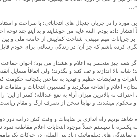
»…
این مورد را در جریان جنجال های انتخاباتی؛ با صراحت و استنا
 انتشار داده بودم. البته غایه من خوشایند و بد آیندِ چند نوچه 
بر جریانات مهم میهنی، شناخت کمابیش از جامعه ملی و بین المل
ری کرده باشم که جز آن؛ در زندگی رسالتی برای خودم قایل ن
گر همه چیز منحصر به اعلام و هشدار من بود؛ اخوان جماعت و
؛ شانه بالا اندازند و تف کنند و بگذرند؛ ولی اتفاقاً مسایل آنق
اهرات و نمایشات عظیم و تهدید به ساختن یکجانبه حکومت کش
تان» اعلام و اشاعه میگردید و کمسیون انتخابات و مقامات قدرت
تراف به بالاترین میزان آراء به نفع عبدالله؛ کمتر از این؛ ر
و محکوم میشدند. و نهایتاً سخن از تصرف ارگ و مقام ریاست 
ه شاهد بودیم راه اندازی پر ضایعات و وقت کش درامه دور دوم ا
له یکسره با سیستم عملاً موجود انتخابات اعلام مقاطعه نمود ت
و نمایندگی های دیپلوماتیک زیاد بین المللی در چوکات یک مام