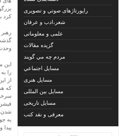
های ا
بزرگو
راپورتاژهای صوتي و تصويری
کرد ب
شعر،ادب و عرفان
رهبر 
علمی و معلوماتی
گزیده مقالات
وحدت 
مردم چه مي گويند
این م
مسايل اجتماعي
را به 
مسايل هنری
از ای
که هم
مسایل بین المللی
سرخی 
مسایل تاریخی
فیشن 
شدن ا
معرفی و نقد کتب
به جو 
پیدا 