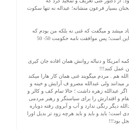
 از دکتور غنی تعریف و تمجید کرد که
نان بسیار فرعون منشانه؛ عبداله نه تنها سکوت
د میشد و میگفت که غنی نه بلکه من بودم که
گذشت کردم و پُست من تحفه و تارتق کس نیست. اگر حرف شما این است؛ پس موافقت نامه حکومت 50- 50
ه امریکا و دنباله روانش همان افاده جان کیری
ن عمل کنند!!!
له هم . مردم میگویند غنی همان کار هارا میکند
میدانند ولی عبدالله مصرو ف آرایش و خینه و
 عبدالله زهره داشت ؛ حالا تمام کف و کالر و
قام و اقتدارش را برای سیاستگر و رهبر مردمی
له دیگر رنگی ندارد و آب و آبروی رفته دوباره
دی است؛ باید و باید و باید هرچه زود تر بدیل اورا
ل بود!!!