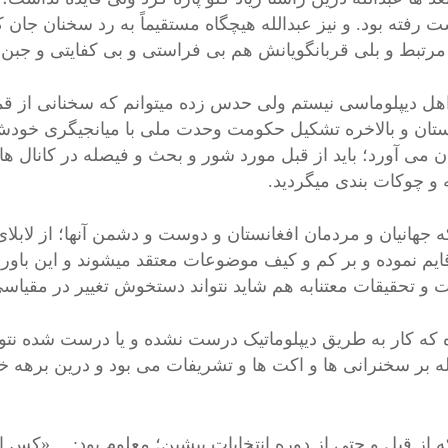
ت رفته بود. و نیز عبدالله هیچگاه مستقیماً به رد سخنان جان 
 مرتبط و بلی قربانگویانش هم بی فراستی و بی کفایتی و جبن
هل دیپلوماسی نیستم ولی حدس زده میتوانم که سخنانی از قما
ستان و بالاخره تشکیل حکومت وحدت ملی با میانجیگری خودش
ان می آورد؛ باید از قبل مورد شور و بحث و فیصله در کانال ها
 و چوکات بندی میگردید.
ه جهانیان و مردمان افغانستان و دوست و دشمن آنها؛ از لابل
ایم نموده و بر کم و کیف موضوعات معتقد میشوند و این باور و 
 و تحقیقات معتنابه هم شاید نتواند دستخوش تغییر در مقیاس
ه که کار به طریق دیپلوماتیک درست نشده و یا درست شده نت
له بر سخنرانی ها و اکت ها و تشریفات می بود و درین برهه خا
 از قبل و حتی از دوره انتخابات پیشین؛ معلوم بود:
…«کس اجاز