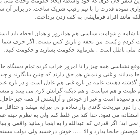
ین سفر جان کری که خود واسطه ایجاد حکومت وحدت ملی بود؛
اری نموده قدرت را با تیم رقیب شریک ساخت. در برابر آن سخ
لکه مانند افراد فرمایشی به کف زدن پرداخت.
با شامه و شهامت سیاسی هم همانروز و همان لحظه باید ایستا
ملی باطل است . بفرمایید حکومت بسازید و حکومت کنید.
وقع نشناسی همه چیز را تا امروز خراب کرده تمام دستگاه حاکم
جا میدانند و غنی و تیمش هم حق دارند که چنین بیانگارند و چنی
ن گذشته ذهنیت عامه در باره غنی هم عادل است و در باره عبدال
 طینت و هم سیاست و هم دیکته گرانش لازم می بینند و میسر 
و سپیده است و غیر از خودش و آرایشش از همه چیز غافل. اگر
را دور میریخت گاندی وار ساده و بی پیرایه میشد و حداقل م
ستفاده می نمود. خدا کند من غلط کنم ولی به نظرم خینه عبدال
نمی اید؛ اگر قدرتی که عبدالله را به اینجا رسانید واقعی و بنیا
و عوضش جابجا بدارد و الا ….. خوش درخشید ولی دولت مستعج