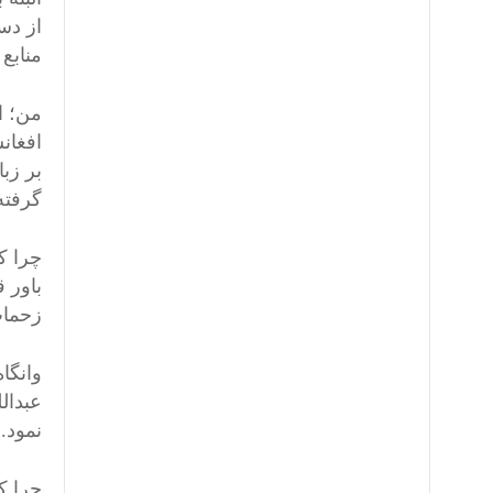
از دس
منابع
من؛ ا
افغان
بر زب
گرفته
چرا ک
باور ق
زحمات
وانگا
عبدال
نمود.
چرا که