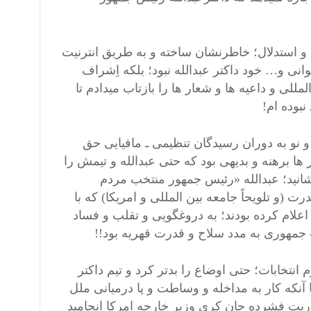
د و استدلال؛ خاطرنشان ساخته و به طریق انترنیت
اخوانی و… خود داکتر عبدالله نبود؛ بلکه اِشراف
لی و داعیه ها و شعار ها را بازتاب میدادم تا
بوده ام!
 نو به دوران رسیدگان تنظیمی ـ مافیایی حق
در ها برهنه و بدیهی بود که حتی عبدالله و تیمش را
انید؛ عبدالله «رئیس جمهور منتخب مردم
 (و تلویحاً جامعه بین المللی و امریکا) که با
ا اعلام کرده بودند؛ به دروغگویی و تقلب و فساد
جمهوری به مدد سلاح و قدرت قهریه بود!!
نتخابات؛ حتی اوضاع را بدتر کرد و تیم داکتر
ا آنکه کار به مداخله و وساطت و پا درمیانی ملل
وریت فشرده جان کری وزیر خارجه امرکا انجامید