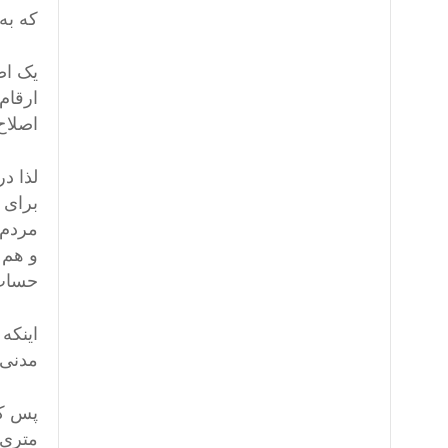
که به
یک اص
ارقام
اصلاح
لذا د
برای 
مردم 
و هم 
حساب 
اینکه
مدنی 
پس کس
متری 