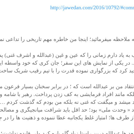
http://jawedan.com/2016/10792/#com
ه ملاحظه میفرمائید؛ اینجا من خاطره مهم تاریخی را تداعی نمو
به یاد دارم زمانی را که عین و غین (عبدالله و اشرف غنی)
. در یکی از نمایش های این سفر؛ جان کری که خود واسطه ای
ید کرد که بزرگواری نموده قدرت را با تیم رقیب شریک ساخت
نتقاد من بر عبدالله است که ؛ در برابر سخنان بسیار فرعون م
لکه مانند افراد فرمایشی به کف زدن پرداخت. رهبر با شامه 
د میشد و میگفت که غنی نه بلکه من بودم که گذشت کردم …
اد « وحدت ملی» بود؛ حد اقل باید شرافت میانجیگری و مصالحت
ز طرف ها؛ امتیاز غلط یکجانبه عطا ننموده و ذهنیت ها را در 
بعد ها عبدالله درین راستا زیاد گلو پاره کرد ولی فایده نداشت