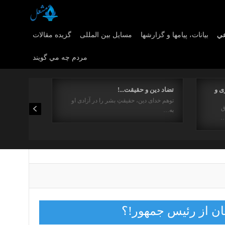
عي
بیانات، پیامها و گزارشها
مسایل بین المللی
گزیده مقالات
مردم چه مي گويند
ی و
تضاد دین و حقیقت...!
توهم خدای دین، حقیقتِ بشر را در آزادی او
ق
به…
…
غان از رئیس جمهور!؟