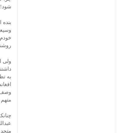
شود!
بنده 
وسیعاً
خودم 
روشنگ
ولی ا
داشتند
به تظ
افغانس
وصف اع
متهم 
چنانک
عبدال
متحد 