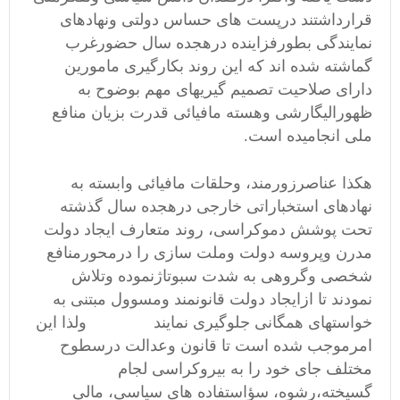
قرارداشتند درپست های حساس دولتی ونهادهای
نمایندگی بطورفزاینده درهجده سال حضورغرب
گماشته شده اند که این روند بکارگیری مامورین
دارای صلاحیت تصمیم گیریهای مهم بوضوح به
ظهورالیگارشی وهسته مافیائی قدرت بزیان منافع
ملی انجامیده است.
هکذا عناصرزورمند، وحلقات مافیائی وابسته به
نهادهای استخباراتی خارجی درهجده سال گذشته
تحت پوشش دموکراسی، روند متعارف ایجاد دولت
مدرن وپروسه دولت وملت سازی را درمحورمنافع
شخصی وگروهی به شدت سبوتاژنموده وتلاش
نمودند تا ازایجاد دولت قانونمند ومسوول مبتنی به
خواستهای همگانی جلوگیری نمایند ولذا این
امرموجب شده است تا قانون وعدالت درسطوح
مختلف جای خود را به بیروکراسی لجام
گسیخته،رشوه، سؤاستفاده های سیاسی، مالی