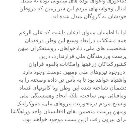
دماگوژی واغوای توده های میلیونی بوده نه ممثل
امیال وخواستهای مردم این سر زمین که دروطن
خودشان به گروگان مبدل شده اند.
اما با اطمینان میتوان اذعان داشت که علی الرغم
همه مشکلات درابعاد وسیع این وطن درفقدان
شخصیت های ملی، دادخواهان، روشنفکران میهن
پرست ورزمندگان ملی قرارندارد، درین
کشورکماکان زرفیتها وامکانات بالقوه فراوان
دروجود نیروهای ملی ومیهن دوست وجود دارد
واشتباه خواهد بود تا به یأس تن داده وصحنه را به
دشمنان شناخته شده این وطن ویا کانونهای فساد
ومافیائی تهی ساخت‌، بلکه اتحاد وهمبستگی ملی
وبسیج مردم درمحوریت نیروهای ملی، دموکراتیک
ومیهن پرست متضمن بقای افغانستان واحد وراهگشا
برای بیرون رفت ازبن بست موجود خواهند بود.