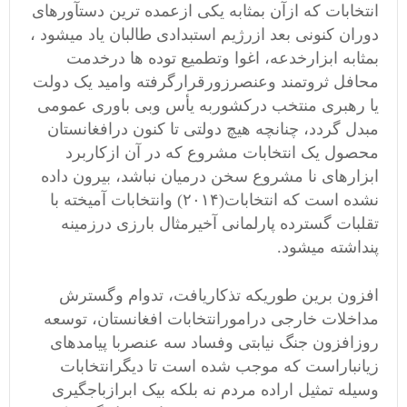
انتخابات که ازآن بمثابه یکی ازعمده ترین دستآورهای
دوران کنونی بعد ازرژیم استبدادی طالبان یاد میشود ،
بمثابه ابزارخدعه، اغوا وتطمیع توده ها درخدمت
محافل ثروتمند وعنصرزورقرارگرفته وامید یک دولت
یا رهبری منتخب درکشوربه یأس وبی باوری عمومی
مبدل گردد، چنانچه هیچ دولتی تا کنون درافغانستان
محصول یک انتخابات مشروع که در آن ازکاربرد
ابزارهای نا مشروع سخن درمیان نباشد، بیرون داده
نشده است که انتخابات(۲۰۱۴) وانتخابات آمیخته با
تقلبات گسترده پارلمانی آخیرمثال بارزی درزمینه
پنداشته میشود.
افزون برین طوریکه تذکاریافت، تدوام وگسترش
مداخلات خارجی درامورانتخابات افغانستان، توسعه
روزافزون جنگ نیابتی وفساد سه عنصربا پیامدهای
زیانباراست که موجب شده است تا دیگرانتخابات
وسیله تمثیل اراده مردم نه بلکه بیک ابرازباجگیری