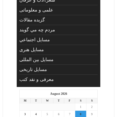
علمی و معلوماتی
گزیده مقالات
مردم چه مي گويند
مسايل اجتماعي
مسايل هنری
مسایل بین المللی
مسایل تاریخی
معرفی و نقد کتب
August 2026
M
T
W
T
F
S
S
1
2
3
4
5
6
7
8
9