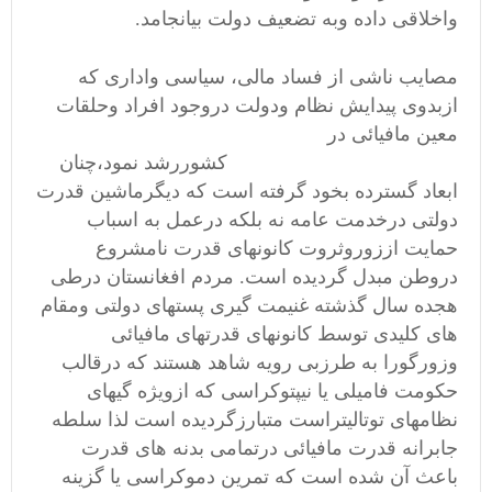
واخلاقی داده وبه تضعیف دولت بیانجامد.
مصایب ناشی از فساد مالی، سیاسی واداری که
ازبدوی پیدایش نظام ودولت دروجود افراد وحلقات
معین مافیائی در
کشوررشد نمود،چنان
ابعاد گسترده بخود گرفته است که دیگرماشین قدرت
دولتی درخدمت عامه نه بلکه درعمل به اسباب
حمایت اززوروثروت کانونهای قدرت نامشروع
دروطن مبدل گردیده است. مردم افغانستان درطی
هجده سال گذشته غنیمت گیری پستهای دولتی ومقام
های کلیدی توسط کانونهای قدرتهای مافیائی
وزورگورا به طرزبی رویه شاهد هستند که درقالب
حکومت فامیلی یا نیپتوکراسی که ازویژه گیهای
نظامهای توتالیتراست متبارزگردیده است لذا سلطه
جابرانه قدرت مافیائی درتمامی بدنه های قدرت
باعث آن شده است که تمرین دموکراسی یا گزینه