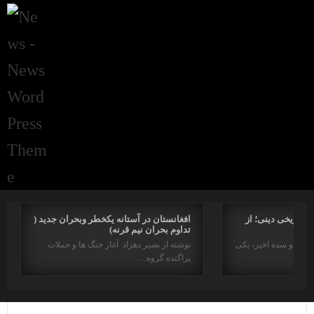
راتاریخی دینی؛ از
افغانستان در آستانه یکخطر وبحران جدید (
تداوم بحران نیم قرنه)
د در دو سده اخیر، یکی
نوشته از بصیر دهزاد آغاز جنگ ها و حملات
پراگنده گروه…