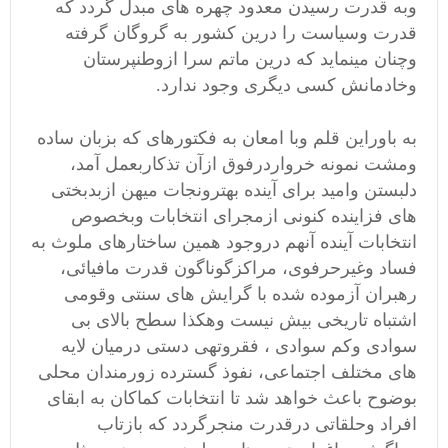
وبه قدرت رسیدن معدود چهره های مبدل گردد که
قدرت وسیاست را درین کشور به گروگان گرفته
وچنان مینماید که درین ماتم سرا ازوطنپرستان
وخادمانش کسی دیگری وجود ندارد.
به باوراین قلم وبا امعان به فکتورهای که بزبان ساده
ومشت نمونه خرواردرفوق ازآن تذکاربعمل آمد،
دلبستن وامید برای آینده بهترونجات میهن ازبدبختی
های فزاینده کنونی ازمجرای انتخابات وبخصوص
انتخابات آینده آنهم دروجود همین ساختارهای ملوث به
فساد وغیرحرفوی، مراکزگوناگون قدرت مافیائی،
رهبران آزموده شده با گرایش های سنتی وقومی
اشتباه تاریخی بیش نیست وهکذا سطح بالای بی
سوادی وکم سوادی ، فقروتهی دستی درمیان لایه
های مختلف اجتماعی، نفوذ گسترده زورمندان محلی
بوضوح باعث خواهد شد تا انتخابات کماکان به ابقای
افراد وحلقاتی درقدرت منجرگردد که بازتاب