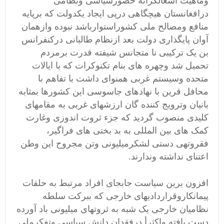
وماهیت اشغالگرانه حضورسیاسی ونظامی
درافغانستان هیچگاهی درپی ایجاد یکدولت که برپایه
منافع ومصالح ملی کشوراستوارباشد نبوده وازهمان
آوان پایگذاری دولت بعد ازنظام طالبانی درکنفرانس
بن یک ترکیبی نا متجانس شیفته قدرت برمردم
تحمیل شد وچهره های بنام تکنوکرات که با ایالات
متحده وسیستم غربی همنوای داشت با تفاهم با
محافل قرین با نهادهای جاسوسی این کشورها بمثابه
بانیان وترویج کننده گان ارزشهای غربی به مقامهای
کلیدی منصوب گردید که جزء ثروت اندوزی وغارت
کمک های بین المللی به بد بختی های فراگیر،
فقروتهی دستی لشکرمیلیونی وتن مجروح این وطن
اعتنای نداشته وندارند.
افزون برین سیاست جابجای افراد مرتبط به حلقات
پیمانکاروقراردادیهای خارجی که ببرکت سلطه
نظامیان خارجی یک شبه به ثروتهای میلیونی باد آورده
دست یافته واکثرأ درفقدان دانش سیاسی وتفکرملی