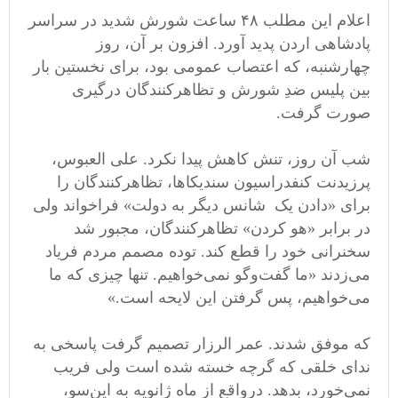
اعلام این مطلب ۴۸ ساعت شورش شدید در سراسر
پادشاهی اردن پدید آورد. افزون بر آن، روز
چهارشنبه، که اعتصاب عمومی ‌بود، برای نخستین بار
بین پلیس ضدِ شورش و تظاهرکنندگان درگیری
صورت گرفت.‬
شب آن روز، تنش کاهش پیدا نکرد. علی العبوس،
پرزیدنت کنفدراسیون سندیکاها، تظاهرکنندگان را
برای «دادن یک شانس دیگر به دولت» فراخواند ولی
در برابر «هو کردن» تظاهرکنندگان، مجبور شد
سخنرانی خود را قطع کند. توده مصمم مردم فریاد
می‌زدند «ما گفت‌وگو نمی‌خواهیم. تنها چیزی که ما
می‌خواهیم، پس گرفتن این لایحه است.» ‬
که موفق شدند. عمر الرزار تصمیم گرفت پاسخی به
ندای خلقی که گرچه خسته شده است ولی فریب
نمی‌خورد، بدهد. در‌واقع از ماه ژانویه به این‌سو،