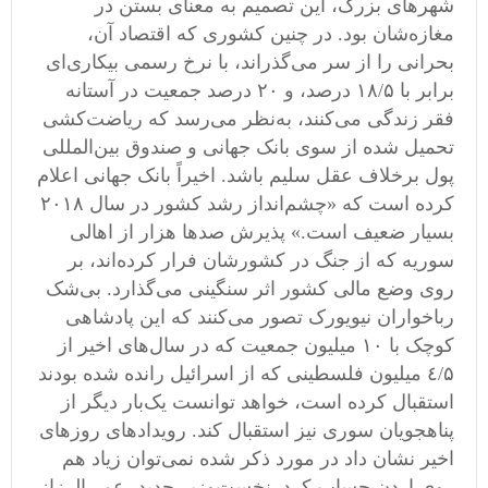
شهرهای بزرگ، این تصمیم به معنای بستن در
مغازه‌‌شان بود. در چنین کشوری که اقتصاد آن،
بحرانی را از سر می‌گذراند، با نرخ رسمی ‌بیکاری‌ای
برابر با ١٨/۵ درصد، و ٢٠ درصد جمعیت در آستانه
فقر زندگی می‌کنند، به‌نظر می‌رسد که ریاضت‌کشی
تحمیل شده از سوی بانک جهانی و صندوق بین‌المللی
پول برخلاف عقل سلیم باشد. اخیراً بانک جهانی اعلام
کرده است که «چشم‌انداز رشد کشور در سال ٢٠١٨
بسیار ضعیف است.» پذیرش صدها هزار از اهالی
سوریه که از جنگ در کشورشان فرار کرده‌اند، بر
روی وضع مالی کشور اثر سنگینی می‌گذارد. بی‌شک
رباخواران نیویورک تصور می‌کنند که این پادشاهی
کوچک با ١٠ میلیون جمعیت که در سال‌های اخیر از
٤/۵ میلیون فلسطینی که از اسرائیل رانده شده بودند
استقبال کرده است، خواهد توانست یک‌بار دیگر از
پناهجویان سوری نیز استقبال کند. رویدادهای روزهای
اخیر نشان داد در مورد ذکر شده نمی‌توان زیاد هم
روی اردن حساب کرد. نخست‌وزیر جدید، عمر الرزاز