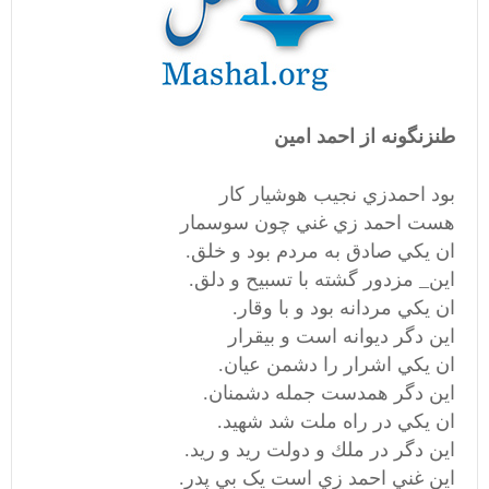
طنزنگونه از احمد امین
بود احمدزي نجيب هوشيار كار
هست احمد زي غني چون سوسمار
ان يكي صادق به مردم بود و خلق.
اين_ مزدور گشته با تسبيح و دلق.
ان يكي مردانه بود و با وقار.
اين دگر ديوانه است و بيقرار
ان يكي اشرار را دشمن عيان.
اين دگر همدست جمله دشمنان.
ان يكي در راه ملت شد شهيد.
اين دگر در ملك و دولت ريد و ريد.
اين غني احمد زي است یک بي پدر.