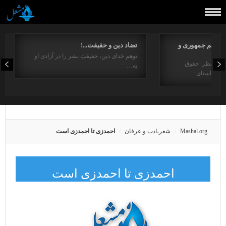
مفاهیم جمهوری و
تضاد دین و حقیقت...!
توهم خدای دین، حقیقتِ بشر را در آزادی او
ت از منظر حقوق
به…
در راستای : …
Mashal.org
شعر،ادب و عرفان
احمدزی تا احمدزی است
احمدزی تا احمدزی است