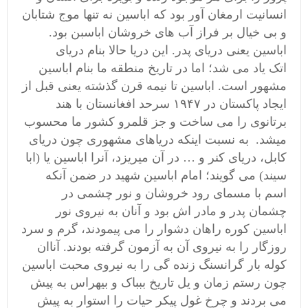
انسانیت ارمغان آور بود که اباسین نه تنها موج شتابان
و بی خیال بر فراز آب های خروشان اباسبن بود.
اباسین
یعنی دریای پدر. این دریا حالا بنام دریای
اتک
یاد می شد؛
اما در تاریخ منطقه ما بنام اباسین
مشهور است. اباسین تا نیمه قرن گذشته یعنی قبل از
ایجاد پاکستان در ۱۹۴۷ سرحد افغانستان با هند
برتانوی را می ساخت و جز قلمرو کشور ما محسوب
میشد. به نسبت اینکه دریاهای مشهوری چون دریای
کابل، دریای کنر و … در آن میریزد، آنرا اباسین یا (ابا
سیند) می
گویند؛
امام اباسین شهید در ضمن آنکه
اسم با مسمای رود خروشان و نور چشمی در
چشمان پدر و مادر اش بود و آنان به نیروی نور
اباسین کوره راهان دشوار را می پیمودند، گرم و سرد
روزگار را به نیروی آن به آزمون گرفته بودند. آناان
کوله بار گرانسنگ زنده گی را به نیروی محبت اباسین
چون رستم زمان و یل تاریخ ببباک و بیهراس به پیش
می بردند و چرخ غول پیکر حیات را استوار به پیش