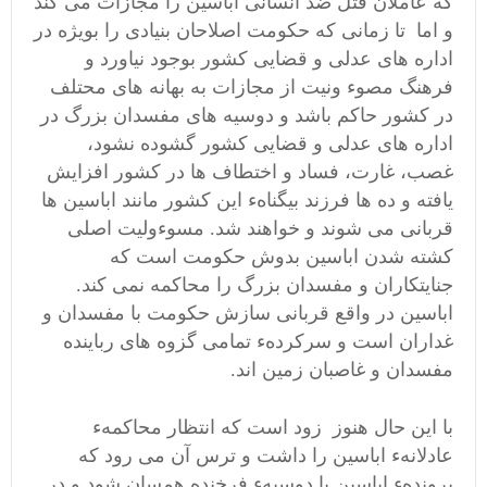
که عاملان قتل ضد انسانی اباسین را مجازات می کند
و
اما تا
زمانی که حکومت اصلاحان بنیادی را بویژه در
اداره های عدلی و قضایی کشور بوجود نیاورد و
فرهنگ مصوء ونیت از مجازات به بهانه های محتلف
در کشور حاکم باشد و دوسیه های مفسدان بزرگ در
اداره های عدلی و قضایی کشور گشوده نشود،
غصب، غارت، فساد و اختطاف ها در کشور افزایش
یافته و ده ها فرزند بیگناهء این کشور مانند اباسین ها
قربانی می شوند و خواهند شد. مسوءولیت اصلی
کشته شدن اباسین بدوش حکومت است که
جنایتکاران و مفسدان بزرگ را محاکمه نمی کند.
اباسین در واقع قربانی سازش حکومت با مفسدان و
غداران است و سرکردهء تمامی گزوه های رباینده
مفسدان و غاصبان
زمین اند.
با این حال هنوز زود است که انتظار محاکمهء
عادلانهء اباسین را داشت و ترس آن می رود که
پروندهء اباسین با دوسبهء فرخنده همسان شود و در